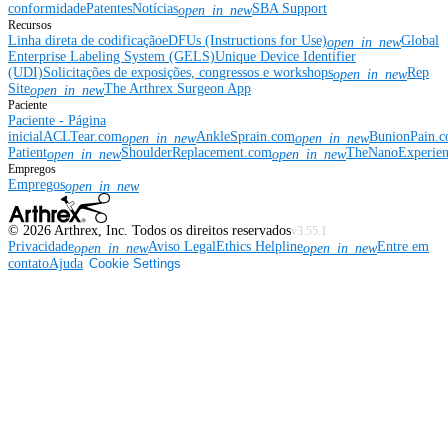
conformidade
Patentes
Notícias
SBA Support
open_in_new
Recursos
Linha direta de codificação
eDFUs (Instructions for Use)
Global
open_in_new
Enterprise Labeling System (GELS)
Unique Device Identifier
(UDI)
Solicitações de exposições, congressos e workshops
Rep
open_in_new
Site
The Arthrex Surgeon App
open_in_new
Paciente
Paciente - Página
inicial
ACLTear.com
AnkleSprain.com
BunionPain.
open_in_new
open_in_new
Patient
ShoulderReplacement.com
TheNanoExperie
open_in_new
open_in_new
Empregos
Empregos
open_in_new
©
2026
Arthrex, Inc. Todos os direitos reservados
v3.55.1
Privacidade
Aviso Legal
Ethics Helpline
Entre em
open_in_new
open_in_new
contato
Ajuda
Cookie Settings