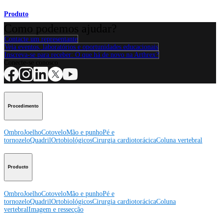
Produto
Como podemos ajudar?
Contacte um representante
Veja eventos, laboratórios e oportunidades educacionais
Inscreva-se para receber: O que há de novo na Arthrex?
Conecte-se conosco
Procedimento
Ombro
Joelho
Cotovelo
Mão e punho
Pé e
tornozelo
Quadril
Ortobiológicos
Cirurgia cardiotorácica
Coluna vertebral
Producto
Ombro
Joelho
Cotovelo
Mão e punho
Pé e
tornozelo
Quadril
Ortobiológicos
Cirurgia cardiotorácica
Coluna
vertebral
Imagem e ressecção