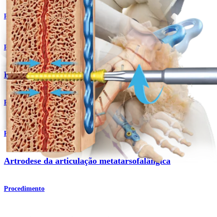
Produto
Pé e tornozelo
Placas MaxForce™ MTP
Produto
Pé e tornozelo
Artrodese da articulação metatarsofalângica
Procedimento