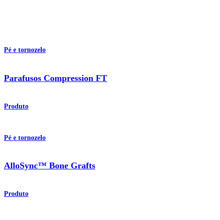
Pé e tornozelo
Parafusos Compression FT
Produto
Pé e tornozelo
AlloSync™ Bone Grafts
Produto