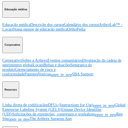
Educação médica
Educação médica
Descrição dos cursos
Calendário dos cursos
ArthroLab™ -
Locais
Nossa equipe de educação médica
OrthoPedia
Corporativo
Corporativo
Sobre a Arthrex
Eventos comunitários
Divulgação da cadeia de
suprimentos global
Locais
Bolsas e doações
Segurança do
produto
Gerenciamento de risco e
conformidade
Patentes
Notícias
SBA Support
open_in_new
Recursos
Linha direta de codificação
eDFUs (Instructions for Use)
Global
open_in_new
Enterprise Labeling System (GELS)
Unique Device Identifier
(UDI)
Solicitações de exposições, congressos e workshops
Rep
open_in_new
Site
The Arthrex Surgeon App
open_in_new