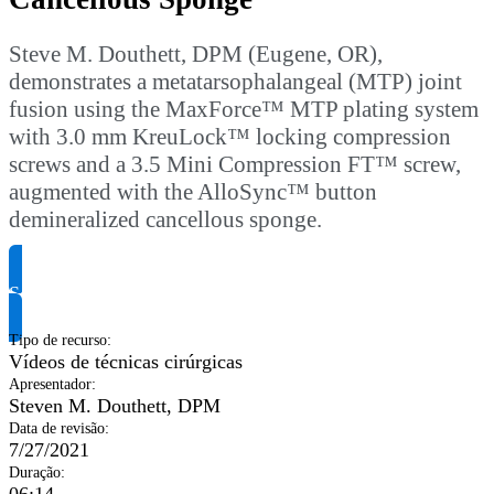
Steve M. Douthett, DPM (Eugene, OR),
demonstrates a metatarsophalangeal (MTP) joint
fusion using the MaxForce™ MTP plating system
with 3.0 mm KreuLock™ locking compression
screws and a 3.5 Mini Compression FT™ screw,
augmented with the AlloSync™ button
demineralized cancellous sponge.
Solicite informação do produto
Tipo de recurso
:
Vídeos de técnicas cirúrgicas
Apresentador
:
Steven M. Douthett, DPM
Data de revisão
:
7/27/2021
Duração
:
06:14