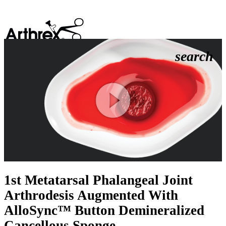
search
Play
Video
1st Metatarsal Phalangeal Joint
Arthrodesis Augmented With
AlloSync™ Button Demineralized
Cancellous Sponge