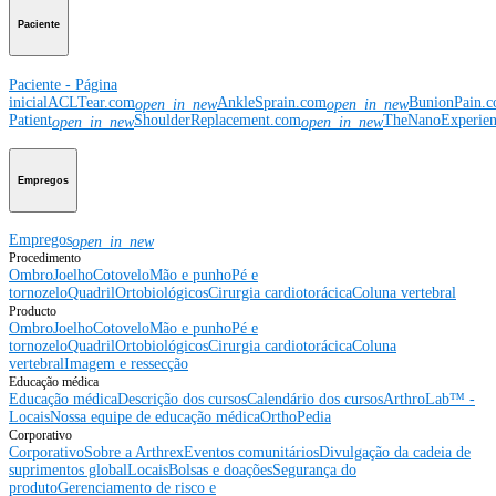
Paciente
Paciente - Página
inicial
ACLTear.com
AnkleSprain.com
BunionPain.
open_in_new
open_in_new
Patient
ShoulderReplacement.com
TheNanoExperie
open_in_new
open_in_new
Empregos
Empregos
open_in_new
Procedimento
Ombro
Joelho
Cotovelo
Mão e punho
Pé e
tornozelo
Quadril
Ortobiológicos
Cirurgia cardiotorácica
Coluna vertebral
Producto
Ombro
Joelho
Cotovelo
Mão e punho
Pé e
tornozelo
Quadril
Ortobiológicos
Cirurgia cardiotorácica
Coluna
vertebral
Imagem e ressecção
Educação médica
Educação médica
Descrição dos cursos
Calendário dos cursos
ArthroLab™ -
Locais
Nossa equipe de educação médica
OrthoPedia
Corporativo
Corporativo
Sobre a Arthrex
Eventos comunitários
Divulgação da cadeia de
suprimentos global
Locais
Bolsas e doações
Segurança do
produto
Gerenciamento de risco e