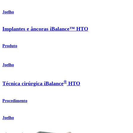
Joelho
Implantes e âncoras iBalance™ HTO
Produto
Joelho
®
Técnica cirúrgica iBalance
HTO
Procedimento
Joelho