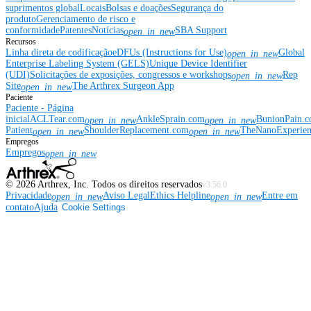
suprimentos global
Locais
Bolsas e doações
Segurança do
produto
Gerenciamento de risco e
conformidade
Patentes
Notícias
SBA Support
open_in_new
Recursos
Linha direta de codificação
eDFUs (Instructions for Use)
Global
open_in_new
Enterprise Labeling System (GELS)
Unique Device Identifier
(UDI)
Solicitações de exposições, congressos e workshops
Rep
open_in_new
Site
The Arthrex Surgeon App
open_in_new
Paciente
Paciente - Página
inicial
ACLTear.com
AnkleSprain.com
BunionPain.
open_in_new
open_in_new
Patient
ShoulderReplacement.com
TheNanoExperie
open_in_new
open_in_new
Empregos
Empregos
open_in_new
©
2026
Arthrex, Inc. Todos os direitos reservados
v3.56.0
Privacidade
Aviso Legal
Ethics Helpline
Entre em
open_in_new
open_in_new
contato
Ajuda
Cookie Settings