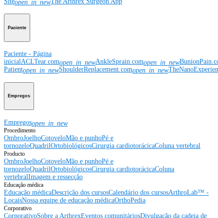
Site
The Arthrex Surgeon App
open_in_new
Paciente
Paciente - Página
inicial
ACLTear.com
AnkleSprain.com
BunionPain.
open_in_new
open_in_new
Patient
ShoulderReplacement.com
TheNanoExperie
open_in_new
open_in_new
Empregos
Empregos
open_in_new
Procedimento
Ombro
Joelho
Cotovelo
Mão e punho
Pé e
tornozelo
Quadril
Ortobiológicos
Cirurgia cardiotorácica
Coluna vertebral
Producto
Ombro
Joelho
Cotovelo
Mão e punho
Pé e
tornozelo
Quadril
Ortobiológicos
Cirurgia cardiotorácica
Coluna
vertebral
Imagem e ressecção
Educação médica
Educação médica
Descrição dos cursos
Calendário dos cursos
ArthroLab™ -
Locais
Nossa equipe de educação médica
OrthoPedia
Corporativo
Corporativo
Sobre a Arthrex
Eventos comunitários
Divulgação da cadeia de