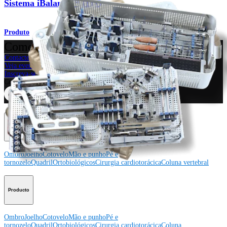
Sistema iBalance™ HTO
Produto
Como podemos ajudar?
Contacte um representante
Veja eventos, laboratórios e oportunidades educacionais
Inscreva-se para receber: O que há de novo na Arthrex?
Conecte-se conosco
Procedimento
Ombro
Joelho
Cotovelo
Mão e punho
Pé e
tornozelo
Quadril
Ortobiológicos
Cirurgia cardiotorácica
Coluna vertebral
Producto
Ombro
Joelho
Cotovelo
Mão e punho
Pé e
tornozelo
Quadril
Ortobiológicos
Cirurgia cardiotorácica
Coluna