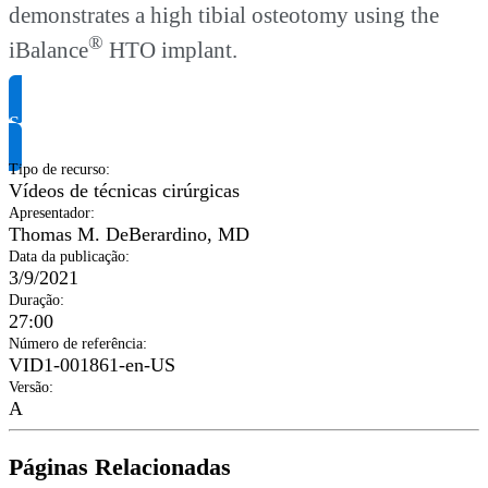
demonstrates a high tibial osteotomy using the
®
iBalance
HTO implant.
Solicite informação do produto
Tipo de recurso
:
Vídeos de técnicas cirúrgicas
Apresentador
:
Thomas M. DeBerardino, MD
Data da publicação
:
3/9/2021
Duração
:
27:00
Número de referência
:
VID1-001861-en-US
Versão
:
A
Páginas Relacionadas