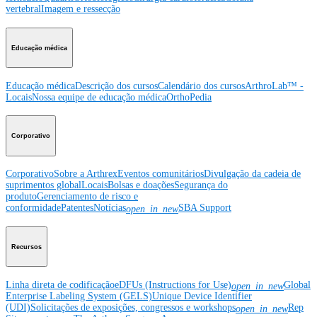
vertebral
Imagem e ressecção
Educação médica
Educação médica
Descrição dos cursos
Calendário dos cursos
ArthroLab™ -
Locais
Nossa equipe de educação médica
OrthoPedia
Corporativo
Corporativo
Sobre a Arthrex
Eventos comunitários
Divulgação da cadeia de
suprimentos global
Locais
Bolsas e doações
Segurança do
produto
Gerenciamento de risco e
conformidade
Patentes
Notícias
SBA Support
open_in_new
Recursos
Linha direta de codificação
eDFUs (Instructions for Use)
Global
open_in_new
Enterprise Labeling System (GELS)
Unique Device Identifier
(UDI)
Solicitações de exposições, congressos e workshops
Rep
open_in_new