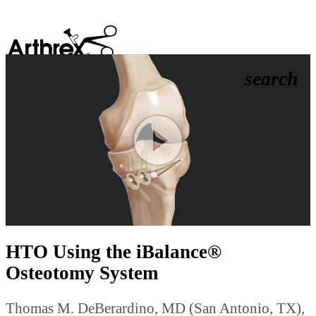
search
Play
Video
HTO Using the iBalance®
Osteotomy System
Thomas M. DeBerardino, MD (San Antonio, TX),