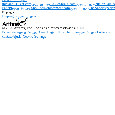
inicial
ACLTear.com
AnkleSprain.com
BunionPain.
open_in_new
open_in_new
Patient
ShoulderReplacement.com
TheNanoExperie
open_in_new
open_in_new
Empregos
Empregos
open_in_new
©
2026
Arthrex, Inc. Todos os direitos reservados
v3.56.0
Privacidade
Aviso Legal
Ethics Helpline
Entre em
open_in_new
open_in_new
contato
Ajuda
Cookie Settings