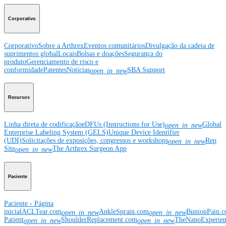
Corporativo
Corporativo
Sobre a Arthrex
Eventos comunitários
Divulgação da cadeia de
suprimentos global
Locais
Bolsas e doações
Segurança do
produto
Gerenciamento de risco e
conformidade
Patentes
Notícias
SBA Support
open_in_new
Recursos
Linha direta de codificação
eDFUs (Instructions for Use)
Global
open_in_new
Enterprise Labeling System (GELS)
Unique Device Identifier
(UDI)
Solicitações de exposições, congressos e workshops
Rep
open_in_new
Site
The Arthrex Surgeon App
open_in_new
Paciente
Paciente - Página
inicial
ACLTear.com
AnkleSprain.com
BunionPain.
open_in_new
open_in_new
Patient
ShoulderReplacement.com
TheNanoExperie
open_in_new
open_in_new