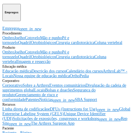
Empregos
Empregos
open_in_new
Procedimento
Ombro
Joelho
Cotovelo
Mão e punho
Pé e
tornozelo
Quadril
Ortobiológicos
Cirurgia cardiotorácica
Coluna vertebral
Producto
Ombro
Joelho
Cotovelo
Mão e punho
Pé e
tornozelo
Quadril
Ortobiológicos
Cirurgia cardiotorácica
Coluna
vertebral
Imagem e ressecção
Educação médica
Educação médica
Descrição dos cursos
Calendário dos cursos
ArthroLab™ -
Locais
Nossa equipe de educação médica
OrthoPedia
Corporativo
Corporativo
Sobre a Arthrex
Eventos comunitários
Divulgação da cadeia de
suprimentos global
Locais
Bolsas e doações
Segurança do
produto
Gerenciamento de risco e
conformidade
Patentes
Notícias
SBA Support
open_in_new
Recursos
Linha direta de codificação
eDFUs (Instructions for Use)
Global
open_in_new
Enterprise Labeling System (GELS)
Unique Device Identifier
(UDI)
Solicitações de exposições, congressos e workshops
Rep
open_in_new
Site
The Arthrex Surgeon App
open_in_new
Paciente
Paciente - Página