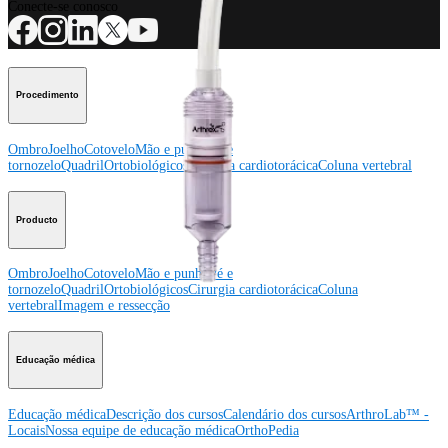
Conecte-se conosco
Procedimento
Ombro
Joelho
Cotovelo
Mão e punho
Pé e
tornozelo
Quadril
Ortobiológicos
Cirurgia cardiotorácica
Coluna vertebral
Producto
Ombro
Joelho
Cotovelo
Mão e punho
Pé e
tornozelo
Quadril
Ortobiológicos
Cirurgia cardiotorácica
Coluna
vertebral
Imagem e ressecção
Educação médica
Educação médica
Descrição dos cursos
Calendário dos cursos
ArthroLab™ -
Locais
Nossa equipe de educação médica
OrthoPedia