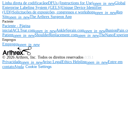
Linha direta de codificação
eDFUs (Instructions for Use)
Global
open_in_new
Enterprise Labeling System (GELS)
Unique Device Identifier
(UDI)
Solicitações de exposições, congressos e workshops
Rep
open_in_new
Site
The Arthrex Surgeon App
open_in_new
Paciente
Paciente - Página
inicial
ACLTear.com
AnkleSprain.com
BunionPain.
open_in_new
open_in_new
Patient
ShoulderReplacement.com
TheNanoExperie
open_in_new
open_in_new
Empregos
Empregos
open_in_new
©
2026
Arthrex, Inc. Todos os direitos reservados
v3.55.1
Privacidade
Aviso Legal
Ethics Helpline
Entre em
open_in_new
open_in_new
contato
Ajuda
Cookie Settings