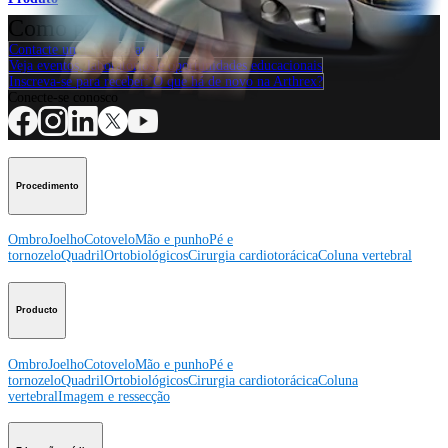
Como podemos ajudar?
Contacte um representante
Veja eventos, laboratórios e oportunidades educacionais
Inscreva-se para receber: O que há de novo na Arthrex?
Conecte-se conosco
Procedimento
Ombro
Joelho
Cotovelo
Mão e punho
Pé e
tornozelo
Quadril
Ortobiológicos
Cirurgia cardiotorácica
Coluna vertebral
Producto
Ombro
Joelho
Cotovelo
Mão e punho
Pé e
tornozelo
Quadril
Ortobiológicos
Cirurgia cardiotorácica
Coluna
vertebral
Imagem e ressecção