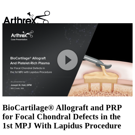
search
Play
Video
BioCartilage® Allograft and PRP
for Focal Chondral Defects in the
1st MPJ With Lapidus Procedure