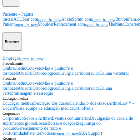
Paciente - Página
inicial
ACLTear.com
AnkleSprain.com
BunionPain.
open_in_new
open_in_new
Patient
ShoulderReplacement.com
TheNanoExperie
open_in_new
open_in_new
Empregos
Empregos
open_in_new
Procedimento
Ombro
Joelho
Cotovelo
Mão e punho
Pé e
tornozelo
Quadril
Ortobiológicos
Cirurgia cardiotorácica
Coluna vertebral
Producto
Ombro
Joelho
Cotovelo
Mão e punho
Pé e
tornozelo
Quadril
Ortobiológicos
Cirurgia cardiotorácica
Coluna
vertebral
Imagem e ressecção
Educação médica
Educação médica
Descrição dos cursos
Calendário dos cursos
ArthroLab™ -
Locais
Nossa equipe de educação médica
OrthoPedia
Corporativo
Corporativo
Sobre a Arthrex
Eventos comunitários
Divulgação da cadeia de
suprimentos global
Locais
Bolsas e doações
Segurança do
produto
Gerenciamento de risco e
conformidade
Patentes
Notícias
SBA Support
open_in_new
Recursos