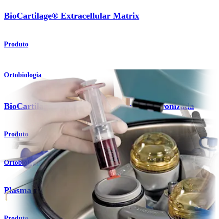
BioCartilage® Extracellular Matrix
Produto
Ortobiologia
®
BioCartilage
- Matriz de cartilagem micronizada
Produto
Ortobiologia
Plasma rico em plaquetas
Produto