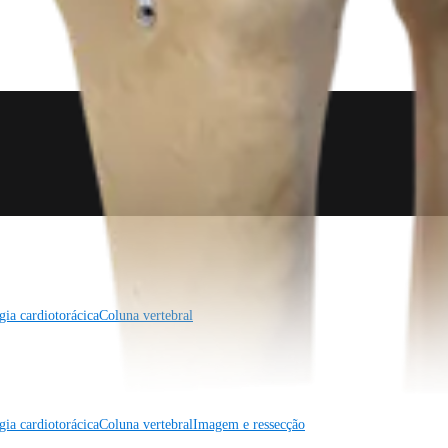
gia cardiotorácica
Coluna vertebral
gia cardiotorácica
Coluna vertebral
Imagem e ressecção