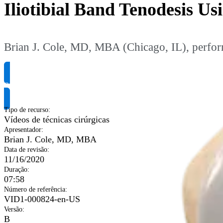
Iliotibial Band Tenodesis 
Brian J. Cole, MD, MBA (Chicago, IL), perfor
Solicite informação do produto
Tipo de recurso
:
Vídeos de técnicas cirúrgicas
Apresentador
:
Brian J. Cole, MD, MBA
Data de revisão
:
11/16/2020
Duração
:
07:58
Número de referência
:
VID1-000824-en-US
Versão
:
B