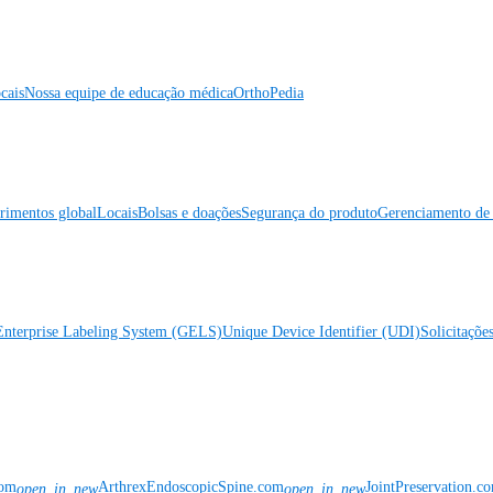
cais
Nossa equipe de educação médica
OrthoPedia
rimentos global
Locais
Bolsas e doações
Segurança do produto
Gerenciamento de 
Enterprise Labeling System (GELS)
Unique Device Identifier (UDI)
Solicitaçõe
com
ArthrexEndoscopicSpine.com
JointPreservation.c
open_in_new
open_in_new