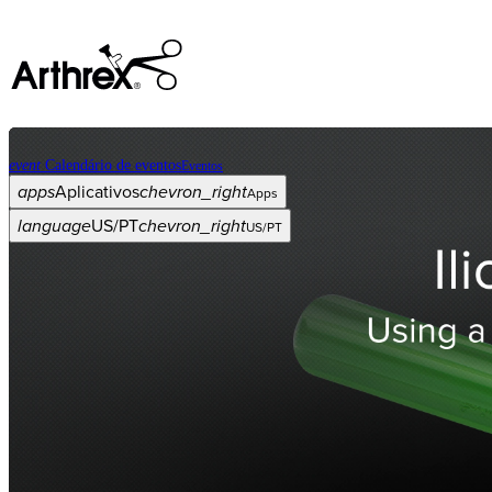
event
Calendário de eventos
Eventos
apps
Aplicativos
chevron_right
Apps
language
US/PT
chevron_right
US/PT
Categorias
Procedimento
arrow_drop_down
chevron_right
Produto
arrow_drop_down
chevron_right
Educação médica
arrow_drop_down
chevron_right
Corporativo
arrow_drop_down
chevron_right
ASC X
Administradores
arrow_drop_down
chevron_right
Paciente
arrow_drop_down
chevron_right