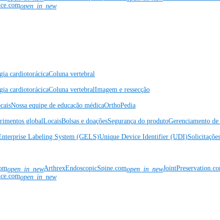
nce.com
open_in_new
gia cardiotorácica
Coluna vertebral
gia cardiotorácica
Coluna vertebral
Imagem e ressecção
cais
Nossa equipe de educação médica
OrthoPedia
rimentos global
Locais
Bolsas e doações
Segurança do produto
Gerenciamento de 
Enterprise Labeling System (GELS)
Unique Device Identifier (UDI)
Solicitaçõe
com
ArthrexEndoscopicSpine.com
JointPreservation.c
open_in_new
open_in_new
nce.com
open_in_new