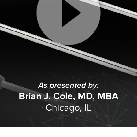
Play
Video