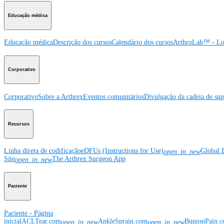
Educação médica
Educação médica
Descrição dos cursos
Calendário dos cursos
ArthroLab™ - Lo
Corporativo
Corporativo
Sobre a Arthrex
Eventos comunitários
Divulgação da cadeia de sup
Recursos
Linha direta de codificação
eDFUs (Instructions for Use)
Global 
open_in_new
Site
The Arthrex Surgeon App
open_in_new
Paciente
Paciente - Página
inicial
ACLTear.com
AnkleSprain.com
BunionPain.
open_in_new
open_in_new