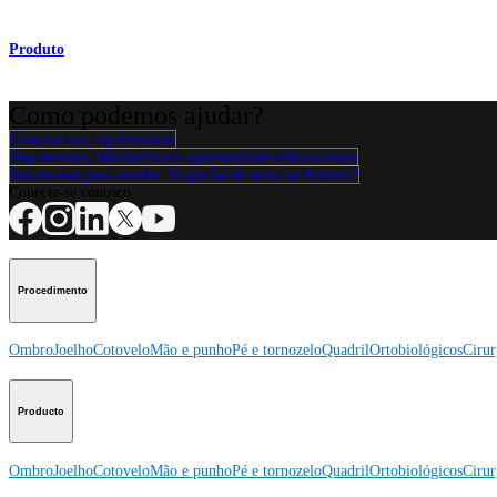
Produto
Como podemos ajudar?
Contacte um representante
Veja eventos, laboratórios e oportunidades educacionais
Inscreva-se para receber: O que há de novo na Arthrex?
Conecte-se conosco
Procedimento
Ombro
Joelho
Cotovelo
Mão e punho
Pé e tornozelo
Quadril
Ortobiológicos
Cirur
Producto
Ombro
Joelho
Cotovelo
Mão e punho
Pé e tornozelo
Quadril
Ortobiológicos
Cirur