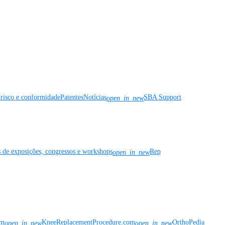
risco e conformidade
Patentes
Notícias
SBA Support
open_in_new
s de exposições, congressos e workshops
Rep
open_in_new
om
KneeReplacementProcedure.com
OrthoPedia
open_in_new
open_in_new