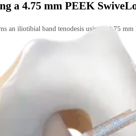
Using a 4.75 mm PEEK SwiveL
ms an iliotibial band tenodesis using a 4.75 