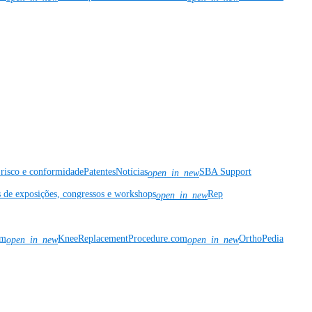
risco e conformidade
Patentes
Notícias
SBA Support
open_in_new
s de exposições, congressos e workshops
Rep
open_in_new
om
KneeReplacementProcedure.com
OrthoPedia
open_in_new
open_in_new