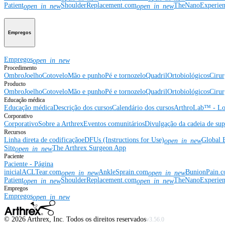
Patient
ShoulderReplacement.com
TheNanoExperie
open_in_new
open_in_new
Empregos
Empregos
open_in_new
Procedimento
Ombro
Joelho
Cotovelo
Mão e punho
Pé e tornozelo
Quadril
Ortobiológicos
Cirur
Producto
Ombro
Joelho
Cotovelo
Mão e punho
Pé e tornozelo
Quadril
Ortobiológicos
Cirur
Educação médica
Educação médica
Descrição dos cursos
Calendário dos cursos
ArthroLab™ - Lo
Corporativo
Corporativo
Sobre a Arthrex
Eventos comunitários
Divulgação da cadeia de sup
Recursos
Linha direta de codificação
eDFUs (Instructions for Use)
Global 
open_in_new
Site
The Arthrex Surgeon App
open_in_new
Paciente
Paciente - Página
inicial
ACLTear.com
AnkleSprain.com
BunionPain.
open_in_new
open_in_new
Patient
ShoulderReplacement.com
TheNanoExperie
open_in_new
open_in_new
Empregos
Empregos
open_in_new
©
2026
Arthrex, Inc. Todos os direitos reservados
v3.56.0