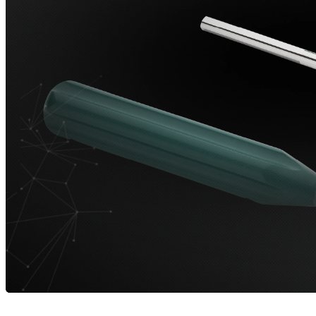
Recursos
arrow_drop_down
chevron_right
Empregos
open_in_new
Adicional
arrow_drop_down
chevron_right