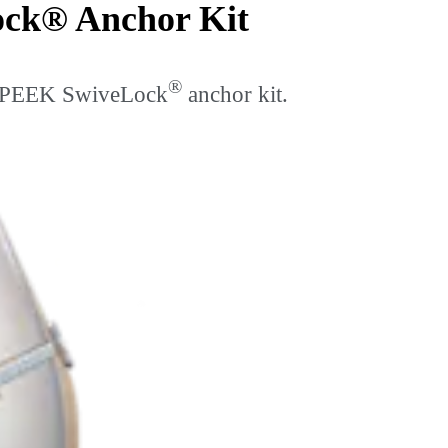
ock® Anchor Kit
®
mm PEEK SwiveLock
anchor kit.