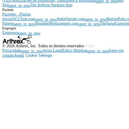
(UDI)
Solicitações de exposições, congressos e workshops
Rep
open_in_new
Site
The Arthrex Surgeon App
open_in_new
Paciente
Paciente - Página
inicial
ACLTear.com
AnkleSprain.com
BunionPain.
open_in_new
open_in_new
Patient
ShoulderReplacement.com
TheNanoExperie
open_in_new
open_in_new
Empregos
Empregos
open_in_new
©
2026
Arthrex, Inc. Todos os direitos reservados
v3.56.0
Privacidade
Aviso Legal
Ethics Helpline
Entre em
open_in_new
open_in_new
contato
Ajuda
Cookie Settings