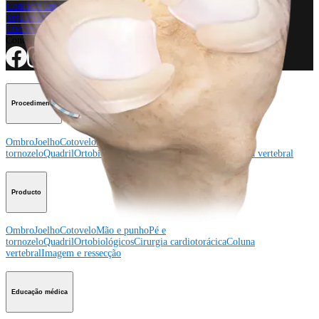
Contacte um representante
Veja eventos, laboratórios e oportunidades educacionais
Inscreva-se para receber: O que há de novo na Arthrex?
Conecte-se conosco
Procedimento
Ombro
Joelho
Cotovelo
Mão e punho
Pé e
tornozelo
Quadril
Ortobiológicos
Cirurgia cardiotorácica
Coluna vertebral
Producto
Ombro
Joelho
Cotovelo
Mão e punho
Pé e
tornozelo
Quadril
Ortobiológicos
Cirurgia cardiotorácica
Coluna
vertebral
Imagem e ressecção
Educação médica