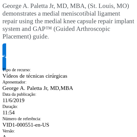
George A. Paletta Jr, MD, MBA, (St. Louis, MO)
demonstrates a medial meniscotibial ligament
repair using the medial knee capsule repair implant
system and GAP™ (Guided Arthroscopic
Placement) guide.
Solicite informação do produto
Tipo de recurso
:
Vídeos de técnicas cirúrgicas
Apresentador
:
George A. Paletta Jr, MD,MBA
Data da publicação
:
11/6/2019
Duração
:
11:54
Número de referência
:
VID1-000551-en-US
Versão
:
A