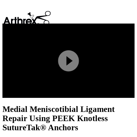
search
Play
Video
Medial Meniscotibial Ligament
Repair Using PEEK Knotless
SutureTak® Anchors