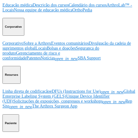
Educação médica
Descrição dos cursos
Calendário dos cursos
ArthroLab™ -
Locais
Nossa equipe de educação médica
OrthoPedia
Corporativo
Corporativo
Sobre a Arthrex
Eventos comunitários
Divulgação da cadeia de
suprimentos global
Locais
Bolsas e doações
Segurança do
produto
Gerenciamento de risco e
conformidade
Patentes
Notícias
SBA Support
open_in_new
Recursos
Linha direta de codificação
eDFUs (Instructions for Use)
Global
open_in_new
Enterprise Labeling System (GELS)
Unique Device Identifier
(UDI)
Solicitações de exposições, congressos e workshops
Rep
open_in_new
Site
The Arthrex Surgeon App
open_in_new
Paciente