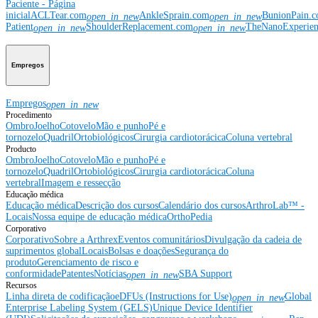
Paciente - Página
inicial
ACLTear.com
AnkleSprain.com
BunionPain.
open_in_new
open_in_new
Patient
ShoulderReplacement.com
TheNanoExperie
open_in_new
open_in_new
Empregos
Empregos
open_in_new
Procedimento
Ombro
Joelho
Cotovelo
Mão e punho
Pé e
tornozelo
Quadril
Ortobiológicos
Cirurgia cardiotorácica
Coluna vertebral
Producto
Ombro
Joelho
Cotovelo
Mão e punho
Pé e
tornozelo
Quadril
Ortobiológicos
Cirurgia cardiotorácica
Coluna
vertebral
Imagem e ressecção
Educação médica
Educação médica
Descrição dos cursos
Calendário dos cursos
ArthroLab™ -
Locais
Nossa equipe de educação médica
OrthoPedia
Corporativo
Corporativo
Sobre a Arthrex
Eventos comunitários
Divulgação da cadeia de
suprimentos global
Locais
Bolsas e doações
Segurança do
produto
Gerenciamento de risco e
conformidade
Patentes
Notícias
SBA Support
open_in_new
Recursos
Linha direta de codificação
eDFUs (Instructions for Use)
Global
open_in_new
Enterprise Labeling System (GELS)
Unique Device Identifier