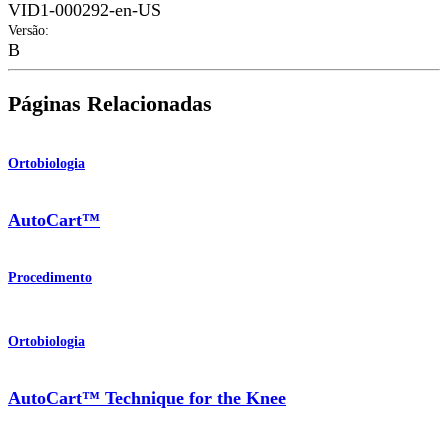
VID1-000292-en-US
Versão
:
B
Páginas Relacionadas
Ortobiologia
AutoCart™
Procedimento
Ortobiologia
AutoCart™ Technique for the Knee