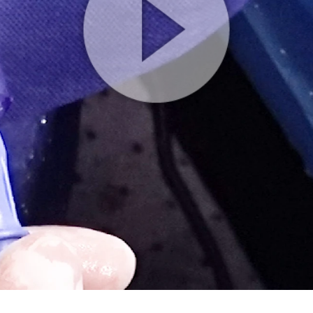
Play
Video