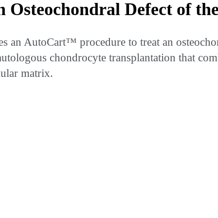
 Osteochondral Defect of the
 an AutoCart™ procedure to treat an osteochondr
utologous chondrocyte transplantation that combi
ular matrix.