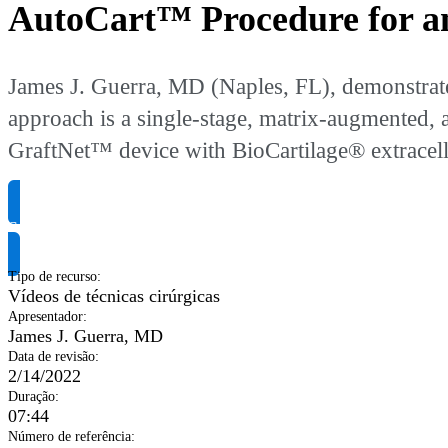
AutoCart™ Procedure for an
James J. Guerra, MD (Naples, FL), demonstrates
approach is a single-stage, matrix-augmented, a
GraftNet™ device with BioCartilage® extracell
Solicite informação do produto
Tipo de recurso
:
Vídeos de técnicas cirúrgicas
Apresentador
:
James J. Guerra, MD
Data de revisão
:
2/14/2022
Duração
:
07:44
Número de referência
: