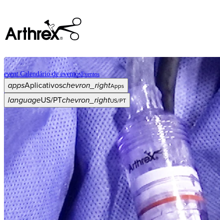
event
Calendário de eventos
Eventos
apps
Aplicativos
chevron_right
Apps
language
US/PT
chevron_right
US/PT
Categorias
Procedimento
arrow_drop_down
chevron_right
Produto
arrow_drop_down
chevron_right
Educação médica
arrow_drop_down
chevron_right
Corporativo
arrow_drop_down
chevron_right
ASC X
Administradores
arrow_drop_down
chevron_right
Paciente
arrow_drop_down
chevron_right