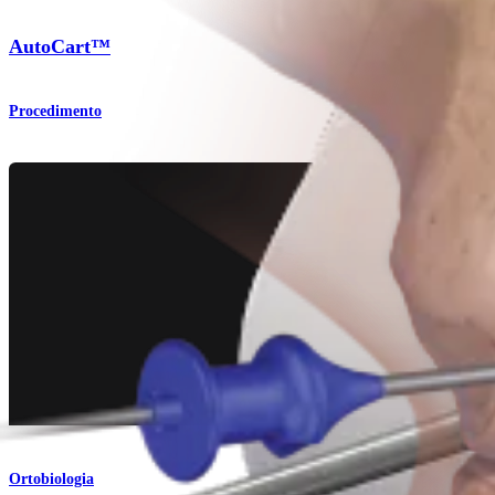
AutoCart™
Procedimento
Ortobiologia