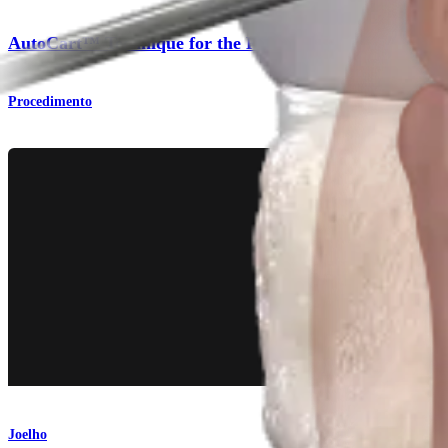
AutoCart™ Technique for the Knee
Procedimento
Joelho