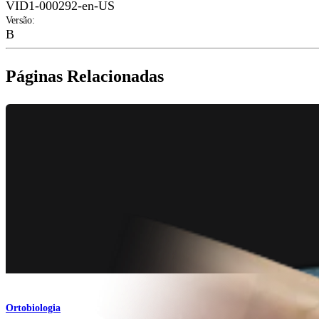
VID1-000292-en-US
Versão
:
B
Páginas Relacionadas
Ortobiologia