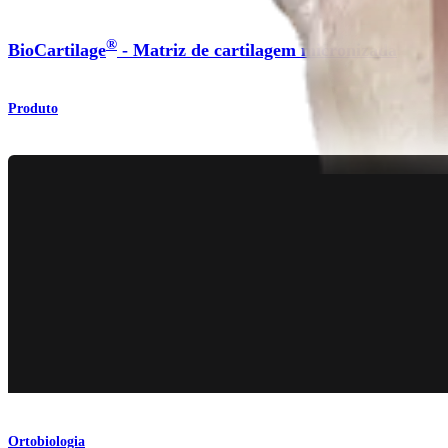
®
BioCartilage
- Matriz de cartilagem micronizada
Produto
Ortobiologia