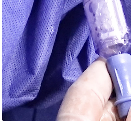
Recursos
arrow_drop_down
chevron_right
Empregos
open_in_new
Adicional
arrow_drop_down
chevron_right