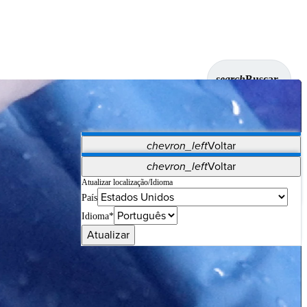
search
Buscar
chevron_left
Voltar
Aplicativos
chevron_left
Voltar
Vet Systems
OrthoPedia Patient
SAP
Atualizar localização/Idioma
País
Supplier Portal
Synergy Imaging & Resection
Idioma*
Atualizar