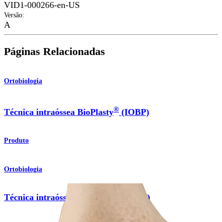
VID1-000266-en-US
Versão
:
A
Páginas Relacionadas
Ortobiologia
®
Técnica intraóssea BioPlasty
(IOBP)
Produto
Ortobiologia
Técnica intraóssea BioPlasty® (IOBP)