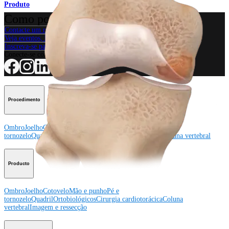
Produto
Como podemos ajudar?
Contacte um representante
Veja eventos, laboratórios e oportunidades educacionais
Inscreva-se para receber: O que há de novo na Arthrex?
Conecte-se conosco
Procedimento
Ombro
Joelho
Cotovelo
Mão e punho
Pé e
tornozelo
Quadril
Ortobiológicos
Cirurgia cardiotorácica
Coluna vertebral
Producto
Ombro
Joelho
Cotovelo
Mão e punho
Pé e
tornozelo
Quadril
Ortobiológicos
Cirurgia cardiotorácica
Coluna
vertebral
Imagem e ressecção