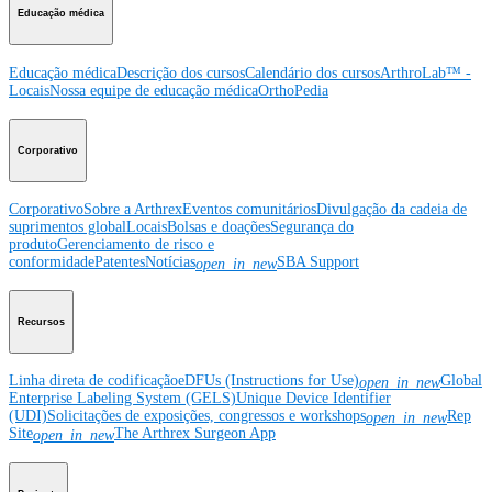
Educação médica
Educação médica
Descrição dos cursos
Calendário dos cursos
ArthroLab™ -
Locais
Nossa equipe de educação médica
OrthoPedia
Corporativo
Corporativo
Sobre a Arthrex
Eventos comunitários
Divulgação da cadeia de
suprimentos global
Locais
Bolsas e doações
Segurança do
produto
Gerenciamento de risco e
conformidade
Patentes
Notícias
SBA Support
open_in_new
Recursos
Linha direta de codificação
eDFUs (Instructions for Use)
Global
open_in_new
Enterprise Labeling System (GELS)
Unique Device Identifier
(UDI)
Solicitações de exposições, congressos e workshops
Rep
open_in_new
Site
The Arthrex Surgeon App
open_in_new