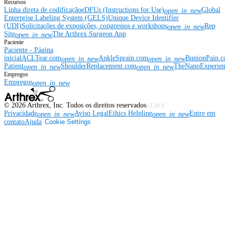
Recursos
Linha direta de codificação
eDFUs (Instructions for Use)
Global
open_in_new
Enterprise Labeling System (GELS)
Unique Device Identifier
(UDI)
Solicitações de exposições, congressos e workshops
Rep
open_in_new
Site
The Arthrex Surgeon App
open_in_new
Paciente
Paciente - Página
inicial
ACLTear.com
AnkleSprain.com
BunionPain.
open_in_new
open_in_new
Patient
ShoulderReplacement.com
TheNanoExperie
open_in_new
open_in_new
Empregos
Empregos
open_in_new
©
2026
Arthrex, Inc. Todos os direitos reservados
v3.56.0
Privacidade
Aviso Legal
Ethics Helpline
Entre em
open_in_new
open_in_new
contato
Ajuda
Cookie Settings