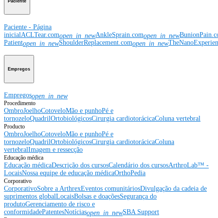
Paciente
Paciente - Página
inicial
ACLTear.com
AnkleSprain.com
BunionPain.
open_in_new
open_in_new
Patient
ShoulderReplacement.com
TheNanoExperie
open_in_new
open_in_new
Empregos
Empregos
open_in_new
Procedimento
Ombro
Joelho
Cotovelo
Mão e punho
Pé e
tornozelo
Quadril
Ortobiológicos
Cirurgia cardiotorácica
Coluna vertebral
Producto
Ombro
Joelho
Cotovelo
Mão e punho
Pé e
tornozelo
Quadril
Ortobiológicos
Cirurgia cardiotorácica
Coluna
vertebral
Imagem e ressecção
Educação médica
Educação médica
Descrição dos cursos
Calendário dos cursos
ArthroLab™ -
Locais
Nossa equipe de educação médica
OrthoPedia
Corporativo
Corporativo
Sobre a Arthrex
Eventos comunitários
Divulgação da cadeia de
suprimentos global
Locais
Bolsas e doações
Segurança do
produto
Gerenciamento de risco e
conformidade
Patentes
Notícias
SBA Support
open_in_new