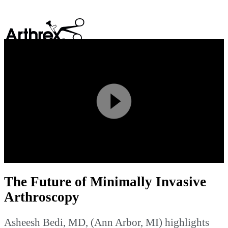
search
Play
Video
The Future of Minimally Invasive
Arthroscopy
Asheesh Bedi, MD, (Ann Arbor, MI) highlights