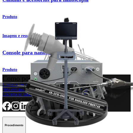
Produto
Imagem e ressecção
Console para nanoscopia
Produto
Como podemos ajudar?
Contacte um representante
Veja eventos, laboratórios e oportunidades educacionais
Inscreva-se para receber: O que há de novo na Arthrex?
Conecte-se conosco
Procedimento