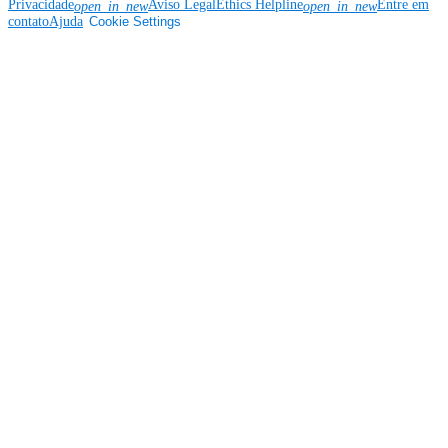
Privacidade
Aviso Legal
Ethics Helpline
Entre em
open_in_new
open_in_new
contato
Ajuda
Cookie Settings