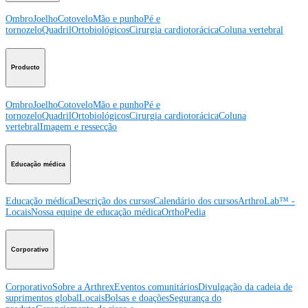
Ombro
Joelho
Cotovelo
Mão e punho
Pé e
tornozelo
Quadril
Ortobiológicos
Cirurgia cardiotorácica
Coluna vertebral
Producto
Ombro
Joelho
Cotovelo
Mão e punho
Pé e
tornozelo
Quadril
Ortobiológicos
Cirurgia cardiotorácica
Coluna
vertebral
Imagem e ressecção
Educação médica
Educação médica
Descrição dos cursos
Calendário dos cursos
ArthroLab™ -
Locais
Nossa equipe de educação médica
OrthoPedia
Corporativo
Corporativo
Sobre a Arthrex
Eventos comunitários
Divulgação da cadeia de
suprimentos global
Locais
Bolsas e doações
Segurança do