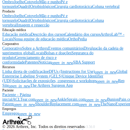
Ombro
Joelho
Cotovelo
Mão e punho
Pé e
tornozelo
Quadril
Ortobiológicos
Cirurgia cardiotorácica
Coluna vertebral
Producto
Ombro
Joelho
Cotovelo
Mão e punho
Pé e
tornozelo
Quadril
Ortobiológicos
Cirurgia cardiotorácica
Coluna
vertebral
Imagem e ressecção
Educação médica
Educação médica
Descrição dos cursos
Calendário dos cursos
ArthroLab™ -
Locais
Nossa equipe de educação médica
OrthoPedia
Corporativo
Corporativo
Sobre a Arthrex
Eventos comunitários
Divulgação da cadeia de
suprimentos global
Locais
Bolsas e doações
Segurança do
produto
Gerenciamento de risco e
conformidade
Patentes
Notícias
SBA Support
open_in_new
Recursos
Linha direta de codificação
eDFUs (Instructions for Use)
Global
open_in_new
Enterprise Labeling System (GELS)
Unique Device Identifier
(UDI)
Solicitações de exposições, congressos e workshops
Rep
open_in_new
Site
The Arthrex Surgeon App
open_in_new
Paciente
Paciente - Página
inicial
ACLTear.com
AnkleSprain.com
BunionPain.
open_in_new
open_in_new
Patient
ShoulderReplacement.com
TheNanoExperie
open_in_new
open_in_new
Empregos
Empregos
open_in_new
©
2026
Arthrex, Inc. Todos os direitos reservados
v3.56.0