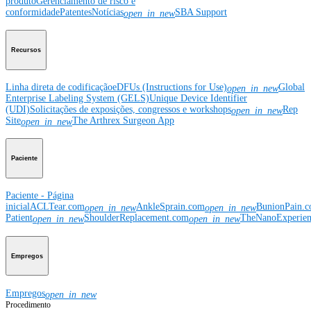
produto
Gerenciamento de risco e
conformidade
Patentes
Notícias
SBA Support
open_in_new
Recursos
Linha direta de codificação
eDFUs (Instructions for Use)
Global
open_in_new
Enterprise Labeling System (GELS)
Unique Device Identifier
(UDI)
Solicitações de exposições, congressos e workshops
Rep
open_in_new
Site
The Arthrex Surgeon App
open_in_new
Paciente
Paciente - Página
inicial
ACLTear.com
AnkleSprain.com
BunionPain.
open_in_new
open_in_new
Patient
ShoulderReplacement.com
TheNanoExperie
open_in_new
open_in_new
Empregos
Empregos
open_in_new
Procedimento