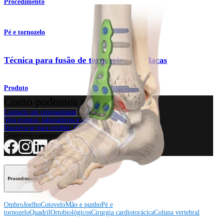
Procedimento
Pé e tornozelo
Técnica para fusão de tornozelo com placas
Produto
Como podemos ajudar?
Contacte um representante
Veja eventos, laboratórios e oportunidades educacionais
Inscreva-se para receber: O que há de novo na Arthrex?
Conecte-se conosco
Procedimento
Ombro
Joelho
Cotovelo
Mão e punho
Pé e
tornozelo
Quadril
Ortobiológicos
Cirurgia cardiotorácica
Coluna vertebral