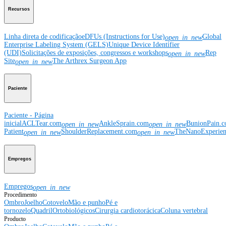
Recursos
Linha direta de codificação
eDFUs (Instructions for Use)
Global
open_in_new
Enterprise Labeling System (GELS)
Unique Device Identifier
(UDI)
Solicitações de exposições, congressos e workshops
Rep
open_in_new
Site
The Arthrex Surgeon App
open_in_new
Paciente
Paciente - Página
inicial
ACLTear.com
AnkleSprain.com
BunionPain.
open_in_new
open_in_new
Patient
ShoulderReplacement.com
TheNanoExperie
open_in_new
open_in_new
Empregos
Empregos
open_in_new
Procedimento
Ombro
Joelho
Cotovelo
Mão e punho
Pé e
tornozelo
Quadril
Ortobiológicos
Cirurgia cardiotorácica
Coluna vertebral
Producto