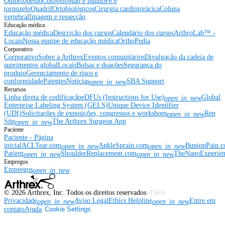
Ombro
Joelho
Cotovelo
Mão e punho
Pé e
tornozelo
Quadril
Ortobiológicos
Cirurgia cardiotorácica
Coluna
vertebral
Imagem e ressecção
Educação médica
Educação médica
Descrição dos cursos
Calendário dos cursos
ArthroLab™ -
Locais
Nossa equipe de educação médica
OrthoPedia
Corporativo
Corporativo
Sobre a Arthrex
Eventos comunitários
Divulgação da cadeia de
suprimentos global
Locais
Bolsas e doações
Segurança do
produto
Gerenciamento de risco e
conformidade
Patentes
Notícias
SBA Support
open_in_new
Recursos
Linha direta de codificação
eDFUs (Instructions for Use)
Global
open_in_new
Enterprise Labeling System (GELS)
Unique Device Identifier
(UDI)
Solicitações de exposições, congressos e workshops
Rep
open_in_new
Site
The Arthrex Surgeon App
open_in_new
Paciente
Paciente - Página
inicial
ACLTear.com
AnkleSprain.com
BunionPain.
open_in_new
open_in_new
Patient
ShoulderReplacement.com
TheNanoExperie
open_in_new
open_in_new
Empregos
Empregos
open_in_new
©
2026
Arthrex, Inc. Todos os direitos reservados
v3.56.0
Privacidade
Aviso Legal
Ethics Helpline
Entre em
open_in_new
open_in_new
contato
Ajuda
Cookie Settings