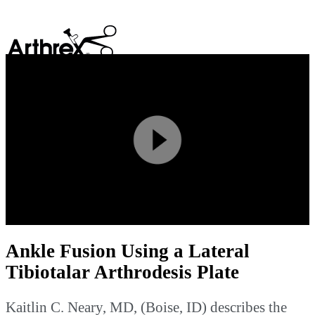
search
Play
Video
Ankle Fusion Using a Lateral
Tibiotalar Arthrodesis Plate
Kaitlin C. Neary, MD, (Boise, ID) describes the