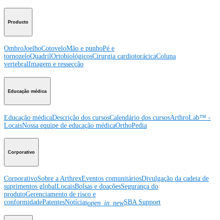
Producto
Ombro
Joelho
Cotovelo
Mão e punho
Pé e
tornozelo
Quadril
Ortobiológicos
Cirurgia cardiotorácica
Coluna
vertebral
Imagem e ressecção
Educação médica
Educação médica
Descrição dos cursos
Calendário dos cursos
ArthroLab™ -
Locais
Nossa equipe de educação médica
OrthoPedia
Corporativo
Corporativo
Sobre a Arthrex
Eventos comunitários
Divulgação da cadeia de
suprimentos global
Locais
Bolsas e doações
Segurança do
produto
Gerenciamento de risco e
conformidade
Patentes
Notícias
SBA Support
open_in_new