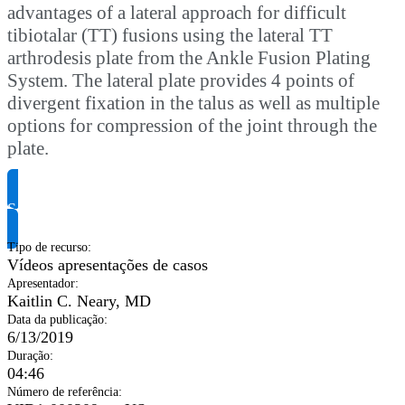
advantages of a lateral approach for difficult
tibiotalar (TT) fusions using the lateral TT
arthrodesis plate from the Ankle Fusion Plating
System. The lateral plate provides 4 points of
divergent fixation in the talus as well as multiple
options for compression of the joint through the
plate.
Solicite informação do produto
Tipo de recurso
:
Vídeos apresentações de casos
Apresentador
:
Kaitlin C. Neary, MD
Data da publicação
:
6/13/2019
Duração
:
04:46
Número de referência
: