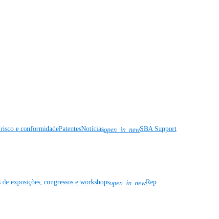
risco e conformidade
Patentes
Notícias
SBA Support
open_in_new
s de exposições, congressos e workshops
Rep
open_in_new