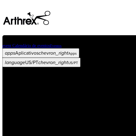
event
Calendário de eventos
Eventos
apps
Aplicativos
chevron_right
Apps
language
US/PT
chevron_right
US/PT
Categorias
Procedimento
arrow_drop_down
chevron_right
Produto
arrow_drop_down
chevron_right
Educação médica
arrow_drop_down
chevron_right
Corporativo
arrow_drop_down
chevron_right
ASC X
Administradores
arrow_drop_down
chevron_right
Paciente
arrow_drop_down
chevron_right