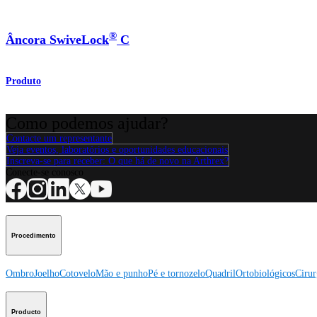
®
Âncora SwiveLock
C
Produto
Como podemos ajudar?
Contacte um representante
Veja eventos, laboratórios e oportunidades educacionais
Inscreva-se para receber: O que há de novo na Arthrex?
Conecte-se conosco
Procedimento
Ombro
Joelho
Cotovelo
Mão e punho
Pé e tornozelo
Quadril
Ortobiológicos
Cirur
Producto