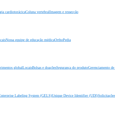
gia cardiotorácica
Coluna vertebral
Imagem e ressecção
cais
Nossa equipe de educação médica
OrthoPedia
rimentos global
Locais
Bolsas e doações
Segurança do produto
Gerenciamento de 
Enterprise Labeling System (GELS)
Unique Device Identifier (UDI)
Solicitaçõe