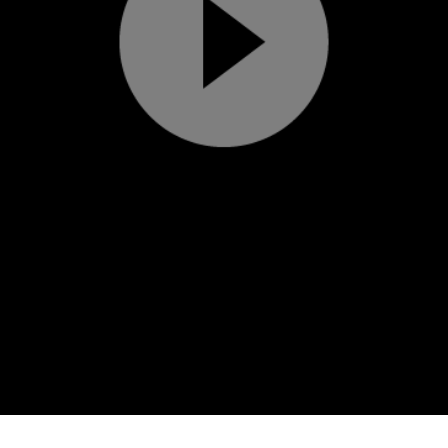
Play
Video