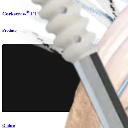
®
Corkscrew
FT
Produto
Ombro