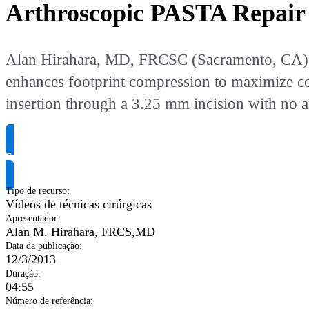
Arthroscopic PASTA Repair 
Alan Hirahara, MD, FRCSC (Sacramento, CA) us
enhances footprint compression to maximize c
insertion through a 3.25 mm incision with no ar
Solicite informação do produto
Tipo de recurso
:
Vídeos de técnicas cirúrgicas
Apresentador
:
Alan M. Hirahara, FRCS,MD
Data da publicação
:
12/3/2013
Duração
:
04:55
Número de referência
: