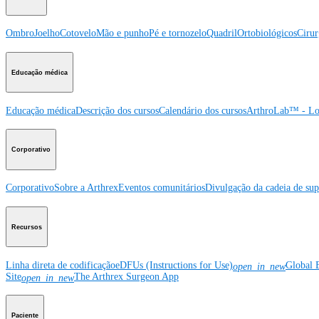
Ombro
Joelho
Cotovelo
Mão e punho
Pé e tornozelo
Quadril
Ortobiológicos
Cirur
Educação médica
Educação médica
Descrição dos cursos
Calendário dos cursos
ArthroLab™ - Lo
Corporativo
Corporativo
Sobre a Arthrex
Eventos comunitários
Divulgação da cadeia de sup
Recursos
Linha direta de codificação
eDFUs (Instructions for Use)
Global 
open_in_new
Site
The Arthrex Surgeon App
open_in_new
Paciente