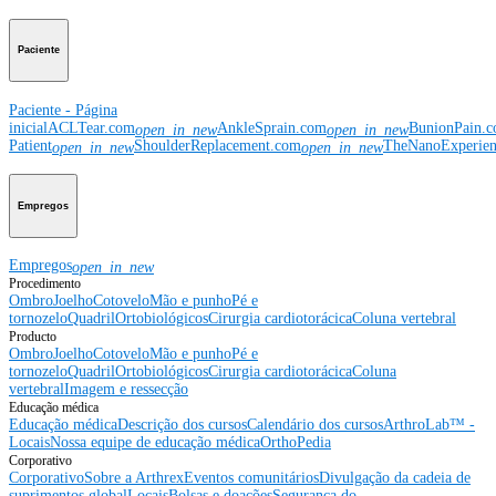
Paciente
Paciente - Página
inicial
ACLTear.com
AnkleSprain.com
BunionPain.
open_in_new
open_in_new
Patient
ShoulderReplacement.com
TheNanoExperie
open_in_new
open_in_new
Empregos
Empregos
open_in_new
Procedimento
Ombro
Joelho
Cotovelo
Mão e punho
Pé e
tornozelo
Quadril
Ortobiológicos
Cirurgia cardiotorácica
Coluna vertebral
Producto
Ombro
Joelho
Cotovelo
Mão e punho
Pé e
tornozelo
Quadril
Ortobiológicos
Cirurgia cardiotorácica
Coluna
vertebral
Imagem e ressecção
Educação médica
Educação médica
Descrição dos cursos
Calendário dos cursos
ArthroLab™ -
Locais
Nossa equipe de educação médica
OrthoPedia
Corporativo
Corporativo
Sobre a Arthrex
Eventos comunitários
Divulgação da cadeia de
suprimentos global
Locais
Bolsas e doações
Segurança do