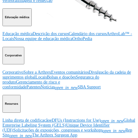
vertebral
Imagem e ressecção
Educação médica
Educação médica
Descrição dos cursos
Calendário dos cursos
ArthroLab™ -
Locais
Nossa equipe de educação médica
OrthoPedia
Corporativo
Corporativo
Sobre a Arthrex
Eventos comunitários
Divulgação da cadeia de
suprimentos global
Locais
Bolsas e doações
Segurança do
produto
Gerenciamento de risco e
conformidade
Patentes
Notícias
SBA Support
open_in_new
Recursos
Linha direta de codificação
eDFUs (Instructions for Use)
Global
open_in_new
Enterprise Labeling System (GELS)
Unique Device Identifier
(UDI)
Solicitações de exposições, congressos e workshops
Rep
open_in_new
Site
The Arthrex Surgeon App
open_in_new