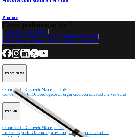
Âncora com sutura FASTak
Produto
Como podemos ajudar?
Contacte um representante
Veja eventos, laboratórios e oportunidades educacionais
Inscreva-se para receber: O que há de novo na Arthrex?
Conecte-se conosco
Procedimento
Ombro
Joelho
Cotovelo
Mão e punho
Pé e
tornozelo
Quadril
Ortobiológicos
Cirurgia cardiotorácica
Coluna vertebral
Producto
Ombro
Joelho
Cotovelo
Mão e punho
Pé e
tornozelo
Quadril
Ortobiológicos
Cirurgia cardiotorácica
Coluna