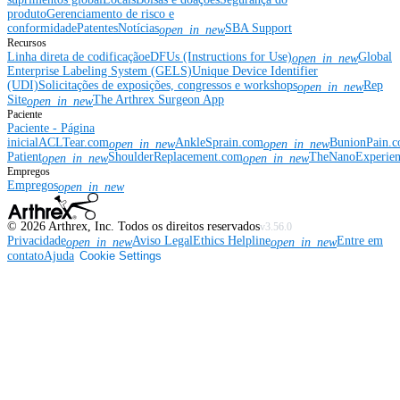
produto
Gerenciamento de risco e
conformidade
Patentes
Notícias
SBA Support
open_in_new
Recursos
Linha direta de codificação
eDFUs (Instructions for Use)
Global
open_in_new
Enterprise Labeling System (GELS)
Unique Device Identifier
(UDI)
Solicitações de exposições, congressos e workshops
Rep
open_in_new
Site
The Arthrex Surgeon App
open_in_new
Paciente
Paciente - Página
inicial
ACLTear.com
AnkleSprain.com
BunionPain.
open_in_new
open_in_new
Patient
ShoulderReplacement.com
TheNanoExperie
open_in_new
open_in_new
Empregos
Empregos
open_in_new
©
2026
Arthrex, Inc. Todos os direitos reservados
v3.56.0
Privacidade
Aviso Legal
Ethics Helpline
Entre em
open_in_new
open_in_new
contato
Ajuda
Cookie Settings