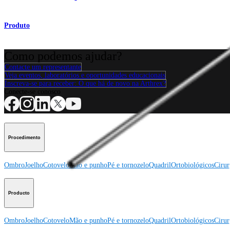
Produto
Como podemos ajudar?
Contacte um representante
Veja eventos, laboratórios e oportunidades educacionais
Inscreva-se para receber: O que há de novo na Arthrex?
Conecte-se conosco
Procedimento
Ombro
Joelho
Cotovelo
Mão e punho
Pé e tornozelo
Quadril
Ortobiológicos
Cirur
Producto
Ombro
Joelho
Cotovelo
Mão e punho
Pé e tornozelo
Quadril
Ortobiológicos
Cirur