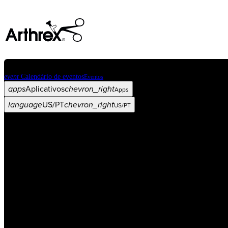
event
Calendário de eventos
Eventos
apps
Aplicativos
chevron_right
Apps
language
US/PT
chevron_right
US/PT
Categorias
Procedimento
arrow_drop_down
chevron_right
Produto
arrow_drop_down
chevron_right
Educação médica
arrow_drop_down
chevron_right
Corporativo
arrow_drop_down
chevron_right
ASC X
Administradores
arrow_drop_down
chevron_right
Paciente
arrow_drop_down
chevron_right