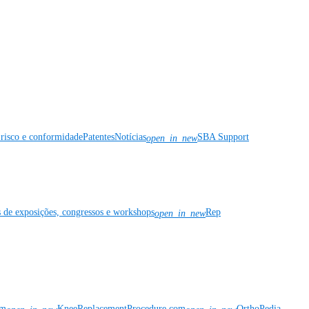
risco e conformidade
Patentes
Notícias
SBA Support
open_in_new
s de exposições, congressos e workshops
Rep
open_in_new
om
KneeReplacementProcedure.com
OrthoPedia