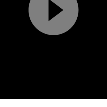
Play
Video