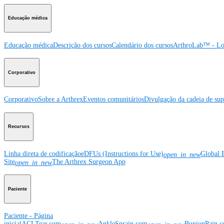
Educação médica
Educação médica
Descrição dos cursos
Calendário dos cursos
ArthroLab™ - Lo
Corporativo
Corporativo
Sobre a Arthrex
Eventos comunitários
Divulgação da cadeia de sup
Recursos
Linha direta de codificação
eDFUs (Instructions for Use)
Global 
open_in_new
Site
The Arthrex Surgeon App
open_in_new
Paciente
Paciente - Página
inicial
ACLTear.com
AnkleSprain.com
BunionPain.