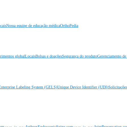
cais
Nossa equipe de educação médica
OrthoPedia
rimentos global
Locais
Bolsas e doações
Segurança do produto
Gerenciamento de 
Enterprise Labeling System (GELS)
Unique Device Identifier (UDI)
Solicitaçõe
com
ArthrexEndoscopicSpine.com
JointPreservation.c