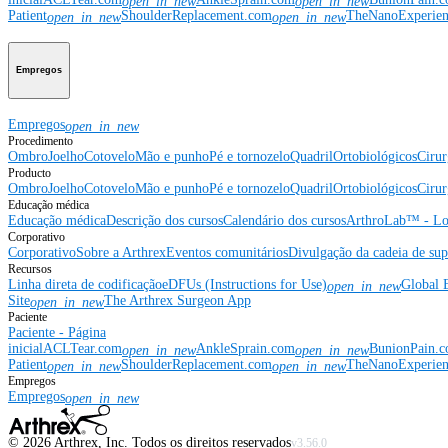
open_in_new
open_in_new
Patient
ShoulderReplacement.com
TheNanoExperie
open_in_new
open_in_new
Empregos
Empregos
open_in_new
Procedimento
Ombro
Joelho
Cotovelo
Mão e punho
Pé e tornozelo
Quadril
Ortobiológicos
Cirur
Producto
Ombro
Joelho
Cotovelo
Mão e punho
Pé e tornozelo
Quadril
Ortobiológicos
Cirur
Educação médica
Educação médica
Descrição dos cursos
Calendário dos cursos
ArthroLab™ - Lo
Corporativo
Corporativo
Sobre a Arthrex
Eventos comunitários
Divulgação da cadeia de sup
Recursos
Linha direta de codificação
eDFUs (Instructions for Use)
Global 
open_in_new
Site
The Arthrex Surgeon App
open_in_new
Paciente
Paciente - Página
inicial
ACLTear.com
AnkleSprain.com
BunionPain.
open_in_new
open_in_new
Patient
ShoulderReplacement.com
TheNanoExperie
open_in_new
open_in_new
Empregos
Empregos
open_in_new
©
2026
Arthrex, Inc. Todos os direitos reservados
v3.56.0