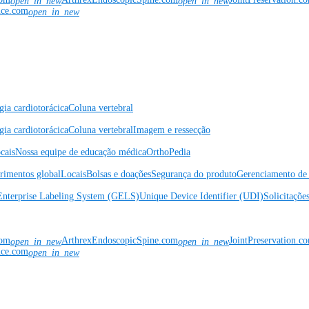
open_in_new
open_in_new
nce.com
open_in_new
gia cardiotorácica
Coluna vertebral
gia cardiotorácica
Coluna vertebral
Imagem e ressecção
cais
Nossa equipe de educação médica
OrthoPedia
rimentos global
Locais
Bolsas e doações
Segurança do produto
Gerenciamento de 
Enterprise Labeling System (GELS)
Unique Device Identifier (UDI)
Solicitaçõe
com
ArthrexEndoscopicSpine.com
JointPreservation.c
open_in_new
open_in_new
nce.com
open_in_new