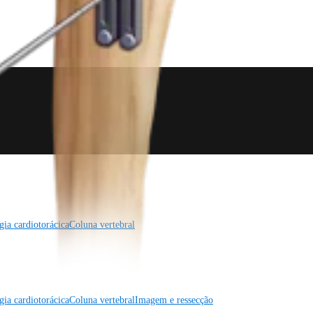
gia cardiotorácica
Coluna vertebral
gia cardiotorácica
Coluna vertebral
Imagem e ressecção