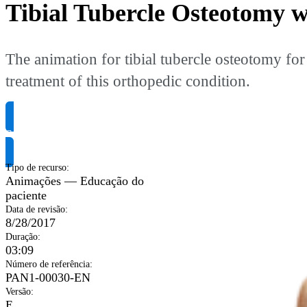
Tibial Tubercle Osteotomy
The animation for tibial tubercle osteotomy for
treatment of this orthopedic condition.
Solicite informação do produto
Tipo de recurso
:
Animações — Educação do
paciente
Data de revisão
:
8/28/2017
Duração
:
03:09
Número de referência
:
PAN1-00030-EN
Versão
:
E