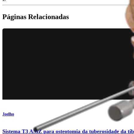
Páginas Relacionadas
Joelho
Sistema T3 AMZ para osteotomia da tuberosidade da tíb