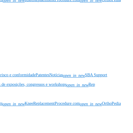
open_in_new
open_in_new
risco e conformidade
Patentes
Notícias
SBA Support
open_in_new
s de exposições, congressos e workshops
Rep
open_in_new
om
KneeReplacementProcedure.com
OrthoPedia
open_in_new
open_in_new