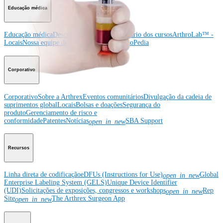
Educação médica
Educação médica
Descrição dos cursos
Calendário dos cursos
ArthroLab™ -
Locais
Nossa equipe de educação médica
OrthoPedia
Corporativo
Corporativo
Sobre a Arthrex
Eventos comunitários
Divulgação da cadeia de
suprimentos global
Locais
Bolsas e doações
Segurança do
produto
Gerenciamento de risco e
conformidade
Patentes
Notícias
SBA Support
open_in_new
Recursos
Linha direta de codificação
eDFUs (Instructions for Use)
Global
open_in_new
Enterprise Labeling System (GELS)
Unique Device Identifier
(UDI)
Solicitações de exposições, congressos e workshops
Rep
open_in_new
Site
The Arthrex Surgeon App
open_in_new