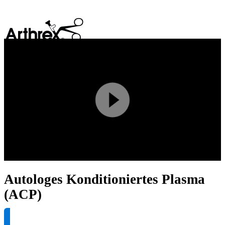
search
Play
Video
Autologes Konditioniertes Plasma
(ACP)