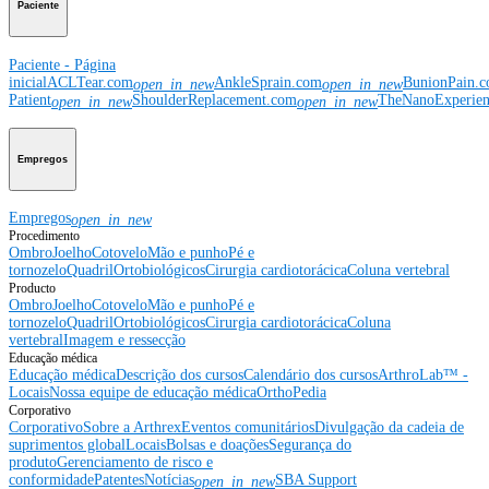
Paciente
Paciente - Página
inicial
ACLTear.com
AnkleSprain.com
BunionPain.
open_in_new
open_in_new
Patient
ShoulderReplacement.com
TheNanoExperie
open_in_new
open_in_new
Empregos
Empregos
open_in_new
Procedimento
Ombro
Joelho
Cotovelo
Mão e punho
Pé e
tornozelo
Quadril
Ortobiológicos
Cirurgia cardiotorácica
Coluna vertebral
Producto
Ombro
Joelho
Cotovelo
Mão e punho
Pé e
tornozelo
Quadril
Ortobiológicos
Cirurgia cardiotorácica
Coluna
vertebral
Imagem e ressecção
Educação médica
Educação médica
Descrição dos cursos
Calendário dos cursos
ArthroLab™ -
Locais
Nossa equipe de educação médica
OrthoPedia
Corporativo
Corporativo
Sobre a Arthrex
Eventos comunitários
Divulgação da cadeia de
suprimentos global
Locais
Bolsas e doações
Segurança do
produto
Gerenciamento de risco e
conformidade
Patentes
Notícias
SBA Support
open_in_new