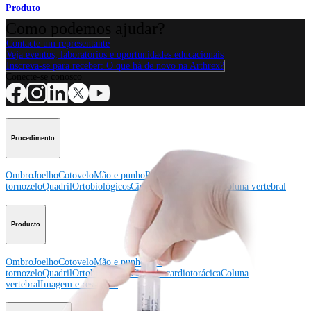
Produto
Como podemos ajudar?
Contacte um representante
Veja eventos, laboratórios e oportunidades educacionais
Inscreva-se para receber: O que há de novo na Arthrex?
Conecte-se conosco
Procedimento
Ombro
Joelho
Cotovelo
Mão e punho
Pé e
tornozelo
Quadril
Ortobiológicos
Cirurgia cardiotorácica
Coluna vertebral
Producto
Ombro
Joelho
Cotovelo
Mão e punho
Pé e
tornozelo
Quadril
Ortobiológicos
Cirurgia cardiotorácica
Coluna
vertebral
Imagem e ressecção