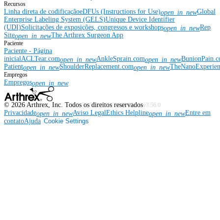
Recursos
Linha direta de codificação
eDFUs (Instructions for Use)
Global
open_in_new
Enterprise Labeling System (GELS)
Unique Device Identifier
(UDI)
Solicitações de exposições, congressos e workshops
Rep
open_in_new
Site
The Arthrex Surgeon App
open_in_new
Paciente
Paciente - Página
inicial
ACLTear.com
AnkleSprain.com
BunionPain.
open_in_new
open_in_new
Patient
ShoulderReplacement.com
TheNanoExperie
open_in_new
open_in_new
Empregos
Empregos
open_in_new
©
2026
Arthrex, Inc. Todos os direitos reservados
v3.56.0
Privacidade
Aviso Legal
Ethics Helpline
Entre em
open_in_new
open_in_new
contato
Ajuda
Cookie Settings