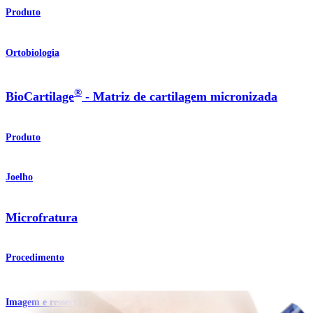
Produto
Ortobiologia
®
BioCartilage
- Matriz de cartilagem micronizada
Produto
Joelho
Microfratura
Procedimento
Imagem e ressecção