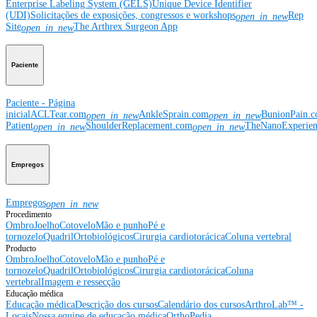
Enterprise Labeling System (GELS)
Unique Device Identifier
(UDI)
Solicitações de exposições, congressos e workshops
Rep
open_in_new
Site
The Arthrex Surgeon App
open_in_new
Paciente
Paciente - Página
inicial
ACLTear.com
AnkleSprain.com
BunionPain.
open_in_new
open_in_new
Patient
ShoulderReplacement.com
TheNanoExperie
open_in_new
open_in_new
Empregos
Empregos
open_in_new
Procedimento
Ombro
Joelho
Cotovelo
Mão e punho
Pé e
tornozelo
Quadril
Ortobiológicos
Cirurgia cardiotorácica
Coluna vertebral
Producto
Ombro
Joelho
Cotovelo
Mão e punho
Pé e
tornozelo
Quadril
Ortobiológicos
Cirurgia cardiotorácica
Coluna
vertebral
Imagem e ressecção
Educação médica
Educação médica
Descrição dos cursos
Calendário dos cursos
ArthroLab™ -
Locais
Nossa equipe de educação médica
OrthoPedia