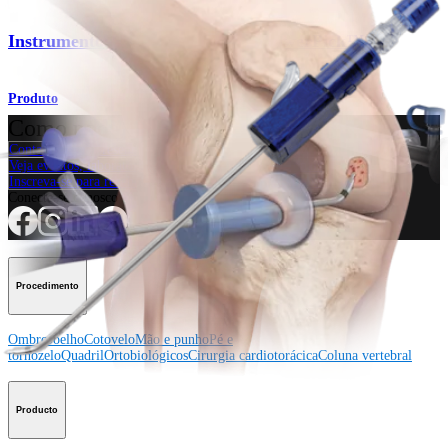
Instrumentos para microfratura PowerPick™
Produto
Como podemos ajudar?
Contacte um representante
Veja eventos, laboratórios e oportunidades educacionais
Inscreva-se para receber: O que há de novo na Arthrex?
Conecte-se conosco
Procedimento
Ombro
Joelho
Cotovelo
Mão e punho
Pé e
tornozelo
Quadril
Ortobiológicos
Cirurgia cardiotorácica
Coluna vertebral
Producto