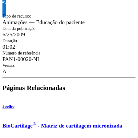
Solicite informação do produto
Tipo de recurso
:
Animações — Educação do paciente
Data da publicação
:
6/25/2009
Duração
:
01:02
Número de referência
:
PAN1-00020-NL
Versão
:
A
Páginas Relacionadas
Joelho
®
BioCartilage
- Matriz de cartilagem micronizada