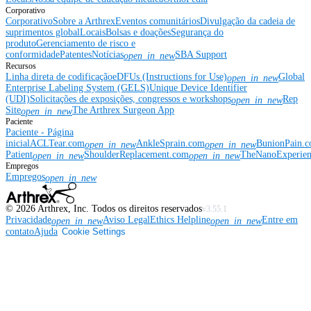
Corporativo
Corporativo
Sobre a Arthrex
Eventos comunitários
Divulgação da cadeia de
suprimentos global
Locais
Bolsas e doações
Segurança do
produto
Gerenciamento de risco e
conformidade
Patentes
Notícias
SBA Support
open_in_new
Recursos
Linha direta de codificação
eDFUs (Instructions for Use)
Global
open_in_new
Enterprise Labeling System (GELS)
Unique Device Identifier
(UDI)
Solicitações de exposições, congressos e workshops
Rep
open_in_new
Site
The Arthrex Surgeon App
open_in_new
Paciente
Paciente - Página
inicial
ACLTear.com
AnkleSprain.com
BunionPain.
open_in_new
open_in_new
Patient
ShoulderReplacement.com
TheNanoExperie
open_in_new
open_in_new
Empregos
Empregos
open_in_new
©
2026
Arthrex, Inc. Todos os direitos reservados
v3.55.1
Privacidade
Aviso Legal
Ethics Helpline
Entre em
open_in_new
open_in_new
contato
Ajuda
Cookie Settings