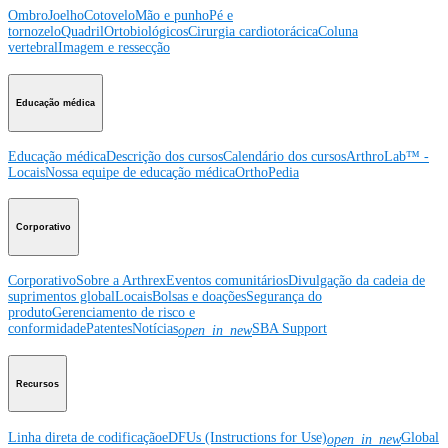
Ombro
Joelho
Cotovelo
Mão e punho
Pé e
tornozelo
Quadril
Ortobiológicos
Cirurgia cardiotorácica
Coluna
vertebral
Imagem e ressecção
Educação médica
Educação médica
Descrição dos cursos
Calendário dos cursos
ArthroLab™ -
Locais
Nossa equipe de educação médica
OrthoPedia
Corporativo
Corporativo
Sobre a Arthrex
Eventos comunitários
Divulgação da cadeia de
suprimentos global
Locais
Bolsas e doações
Segurança do
produto
Gerenciamento de risco e
conformidade
Patentes
Notícias
SBA Support
open_in_new
Recursos
Linha direta de codificação
eDFUs (Instructions for Use)
Global
open_in_new