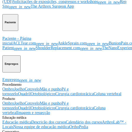
(UDI)
Solicitações de exposições, congressos e workshops
Rep
open_in_new
Site
The Arthrex Surgeon App
open_in_new
Paciente
Paciente - Página
inicial
ACLTear.com
AnkleSprain.com
BunionPain.
open_in_new
open_in_new
Patient
ShoulderReplacement.com
TheNanoExperie
open_in_new
open_in_new
Empregos
Empregos
open_in_new
Procedimento
Ombro
Joelho
Cotovelo
Mão e punho
Pé e
tornozelo
Quadril
Ortobiológicos
Cirurgia cardiotorácica
Coluna vertebral
Producto
Ombro
Joelho
Cotovelo
Mão e punho
Pé e
tornozelo
Quadril
Ortobiológicos
Cirurgia cardiotorácica
Coluna
vertebral
Imagem e ressecção
Educação médica
Educação médica
Descrição dos cursos
Calendário dos cursos
ArthroLab™ -
Locais
Nossa equipe de educação médica
OrthoPedia
Corporativo