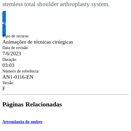
stemless total shoulder arthroplasty system.
Solicite informação do produto
Tipo de recurso
:
Animações de técnicas cirúrgicas
Data de revisão
:
7/6/2023
Duração
:
03:03
Número de referência
:
AN1-0116-EN
Versão
:
F
Páginas Relacionadas
Artroplastia do ombro