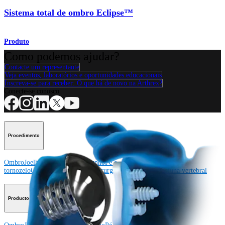
Sistema total de ombro Eclipse™
Produto
Como podemos ajudar?
Contacte um representante
Veja eventos, laboratórios e oportunidades educacionais
Inscreva-se para receber: O que há de novo na Arthrex?
Conecte-se conosco
Procedimento
Ombro
Joelho
Cotovelo
Mão e punho
Pé e
tornozelo
Quadril
Ortobiológicos
Cirurgia cardiotorácica
Coluna vertebral
Producto