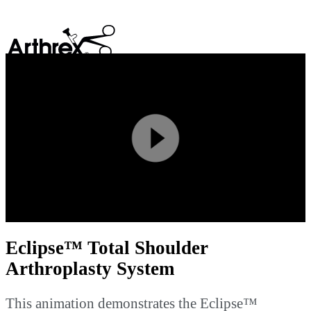
search
Play
Video
Eclipse™ Total Shoulder
Arthroplasty System
This animation demonstrates the Eclipse™