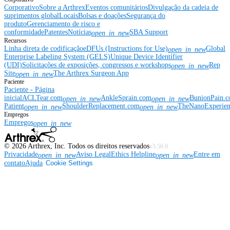
Corporativo
Sobre a Arthrex
Eventos comunitários
Divulgação da cadeia de
suprimentos global
Locais
Bolsas e doações
Segurança do
produto
Gerenciamento de risco e
conformidade
Patentes
Notícias
SBA Support
open_in_new
Recursos
Linha direta de codificação
eDFUs (Instructions for Use)
Global
open_in_new
Enterprise Labeling System (GELS)
Unique Device Identifier
(UDI)
Solicitações de exposições, congressos e workshops
Rep
open_in_new
Site
The Arthrex Surgeon App
open_in_new
Paciente
Paciente - Página
inicial
ACLTear.com
AnkleSprain.com
BunionPain.
open_in_new
open_in_new
Patient
ShoulderReplacement.com
TheNanoExperie
open_in_new
open_in_new
Empregos
Empregos
open_in_new
©
2026
Arthrex, Inc. Todos os direitos reservados
v3.56.0
Privacidade
Aviso Legal
Ethics Helpline
Entre em
open_in_new
open_in_new
contato
Ajuda
Cookie Settings