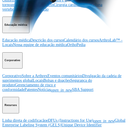
Ombro
Joelho
Cotovelo
Mão e punho
Pé e
tornozelo
Quadril
Ortobiológicos
Cirurgia cardiotorácica
Coluna
vertebral
Imagem e ressecção
Educação médica
Educação médica
Descrição dos cursos
Calendário dos cursos
ArthroLab™ -
Locais
Nossa equipe de educação médica
OrthoPedia
Corporativo
Corporativo
Sobre a Arthrex
Eventos comunitários
Divulgação da cadeia de
suprimentos global
Locais
Bolsas e doações
Segurança do
produto
Gerenciamento de risco e
conformidade
Patentes
Notícias
SBA Support
open_in_new
Recursos
Linha direta de codificação
eDFUs (Instructions for Use)
Global
open_in_new
Enterprise Labeling System (GELS)
Unique Device Identifier