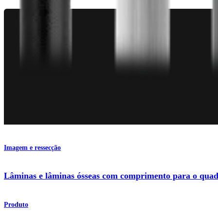
Imagem e ressecção
Lâminas e lâminas ósseas com comprimento para o quad
Produto