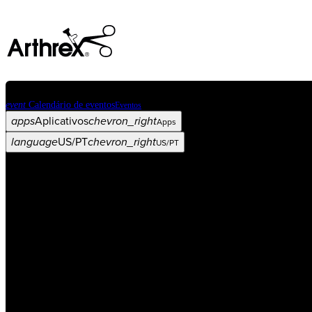
event
Calendário de eventos
Eventos
apps
Aplicativos
chevron_right
Apps
language
US/PT
chevron_right
US/PT
Categorias
Procedimento
arrow_drop_down
chevron_right
Produto
arrow_drop_down
chevron_right
Educação médica
arrow_drop_down
chevron_right
Corporativo
arrow_drop_down
chevron_right
ASC X
Administradores
arrow_drop_down
chevron_right
Paciente
arrow_drop_down
chevron_right
Recursos
arrow_drop_down
chevron_right