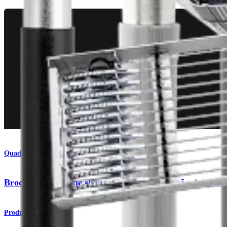
Quadril
Brocas e lâminas de shaver CoolCut - Extensão do quadr
Produto