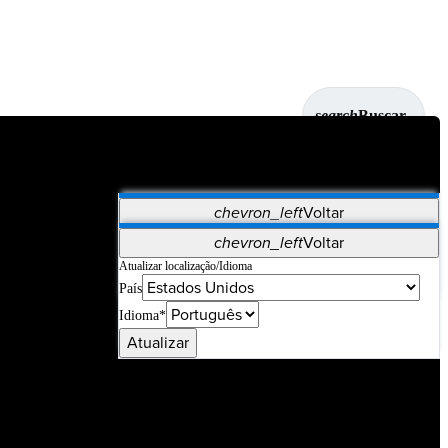
search
Buscar
chevron_left
Voltar
Aplicativos
chevron_left
Voltar
Vet Systems
OrthoPedia Patient
SAP
Atualizar localização/Idioma
País
Supplier Portal
Synergy Imaging & Resection
Idioma*
Atualizar