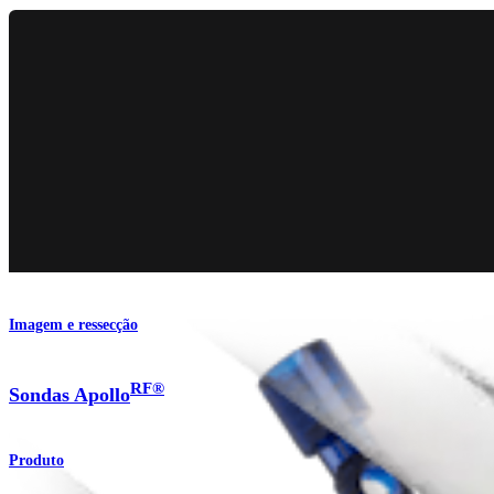
Imagem e ressecção
RF®
Sondas Apollo
Produto