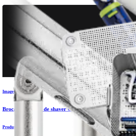
Imagem e ressecção
Brocas e lâminas de shaver CoolCut - Extensão do quadr
Produto