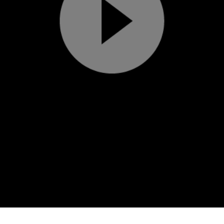
Play
Video