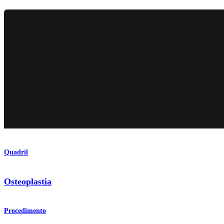
Quadril
Osteoplastia
Procedimento