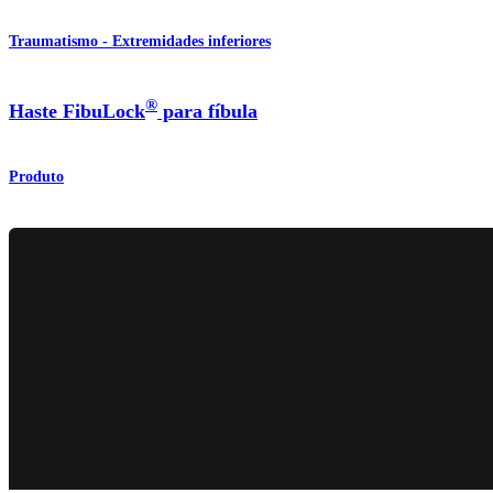
Traumatismo - Extremidades inferiores
®
Haste FibuLock
para fíbula
Produto