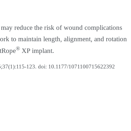
at may reduce the risk of wound complications
rk to maintain length, alignment, and rotation
®
htRope
XP implant.
6;37(1):115‐123. doi: 10.1177/1071100715622392