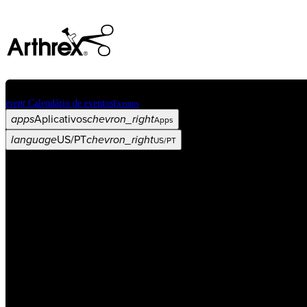
event
Calendário de eventos
Eventos
apps
Aplicativos
chevron_right
Apps
language
US/PT
chevron_right
US/PT
Categorias
Procedimento
arrow_drop_down
chevron_right
Produto
arrow_drop_down
chevron_right
Educação médica
arrow_drop_down
chevron_right
Corporativo
arrow_drop_down
chevron_right
ASC X
Administradores
arrow_drop_down
chevron_right
Paciente
arrow_drop_down
chevron_right
Recursos
arrow_drop_down
chevron_right