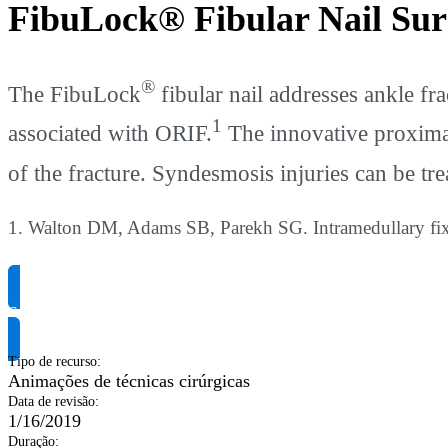
FibuLock® Fibular Nail Sur
®
The FibuLock
fibular nail addresses ankle fr
1
associated with ORIF.
The innovative proximal
of the fracture. Syndesmosis injuries can be t
1. Walton DM, Adams SB, Parekh SG. Intramedullary fixati
Solicite informação do produto
Tipo de recurso
:
Animações de técnicas cirúrgicas
Data de revisão
:
1/16/2019
Duração
: