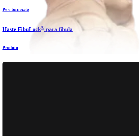
Pé e tornozelo
®
Haste FibuLock
para fíbula
Produto