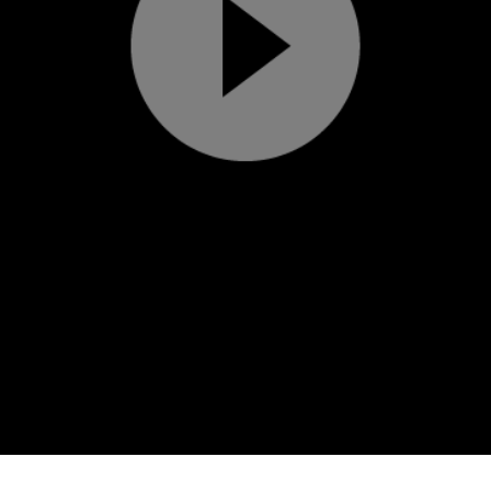
Play
Video