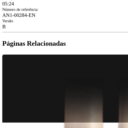
05:24
Número de referência
:
AN1-00284-EN
Versão
:
B
Páginas Relacionadas