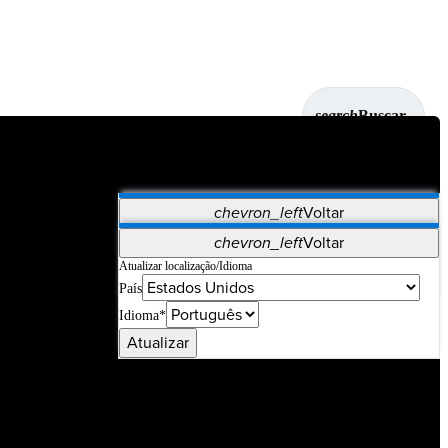
search
Buscar
chevron_left
Voltar
Aplicativos
chevron_left
Voltar
Vet Systems
OrthoPedia Patient
SAP
Atualizar localização/Idioma
País
Supplier Portal
Synergy Imaging & Resection
Idioma*
Atualizar