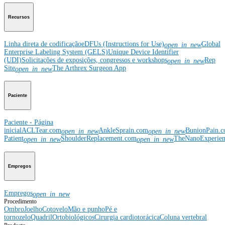
Recursos
Linha direta de codificação
eDFUs (Instructions for Use)
Global
open_in_new
Enterprise Labeling System (GELS)
Unique Device Identifier
(UDI)
Solicitações de exposições, congressos e workshops
Rep
open_in_new
Site
The Arthrex Surgeon App
open_in_new
Paciente
Paciente - Página
inicial
ACLTear.com
AnkleSprain.com
BunionPain.
open_in_new
open_in_new
Patient
ShoulderReplacement.com
TheNanoExperie
open_in_new
open_in_new
Empregos
Empregos
open_in_new
Procedimento
Ombro
Joelho
Cotovelo
Mão e punho
Pé e
tornozelo
Quadril
Ortobiológicos
Cirurgia cardiotorácica
Coluna vertebral