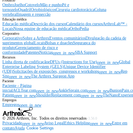
Producto
Ombro
Joelho
Cotovelo
Mão e punho
Pé e
tornozelo
Quadril
Ortobiológicos
Cirurgia cardiotorácica
Coluna
vertebral
Imagem e ressecção
Educação médica
Educação médica
Descrição dos cursos
Calendário dos cursos
ArthroLab™ -
Locais
Nossa equipe de educação médica
OrthoPedia
Corporativo
Corporativo
Sobre a Arthrex
Eventos comunitários
Divulgação da cadeia de
suprimentos global
Locais
Bolsas e doações
Segurança do
produto
Gerenciamento de risco e
conformidade
Patentes
Notícias
SBA Support
open_in_new
Recursos
Linha direta de codificação
eDFUs (Instructions for Use)
Global
open_in_new
Enterprise Labeling System (GELS)
Unique Device Identifier
(UDI)
Solicitações de exposições, congressos e workshops
Rep
open_in_new
Site
The Arthrex Surgeon App
open_in_new
Paciente
Paciente - Página
inicial
ACLTear.com
AnkleSprain.com
BunionPain.
open_in_new
open_in_new
Patient
ShoulderReplacement.com
TheNanoExperie
open_in_new
open_in_new
Empregos
Empregos
open_in_new
©
2026
Arthrex, Inc. Todos os direitos reservados
v3.56.0
Privacidade
Aviso Legal
Ethics Helpline
Entre em
open_in_new
open_in_new
contato
Ajuda
Cookie Settings