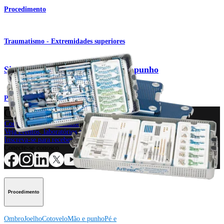
Procedimento
Traumatismo - Extremidades superiores
Sistema de placas de titânio para punho
Produto
Como podemos ajudar?
Contacte um representante
Veja eventos, laboratórios e oportunidades educacionais
Inscreva-se para receber: O que há de novo na Arthrex?
Conecte-se conosco
Procedimento
Ombro
Joelho
Cotovelo
Mão e punho
Pé e