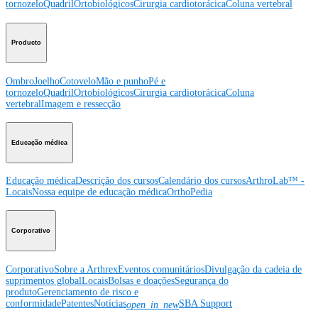
tornozelo
Quadril
Ortobiológicos
Cirurgia cardiotorácica
Coluna vertebral
Producto
Ombro
Joelho
Cotovelo
Mão e punho
Pé e
tornozelo
Quadril
Ortobiológicos
Cirurgia cardiotorácica
Coluna
vertebral
Imagem e ressecção
Educação médica
Educação médica
Descrição dos cursos
Calendário dos cursos
ArthroLab™ -
Locais
Nossa equipe de educação médica
OrthoPedia
Corporativo
Corporativo
Sobre a Arthrex
Eventos comunitários
Divulgação da cadeia de
suprimentos global
Locais
Bolsas e doações
Segurança do
produto
Gerenciamento de risco e
conformidade
Patentes
Notícias
SBA Support
open_in_new