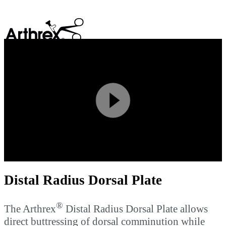
search
Play
Video
Distal Radius Dorsal Plate
®
The Arthrex
Distal Radius Dorsal Plate allows
direct buttressing of dorsal comminution while