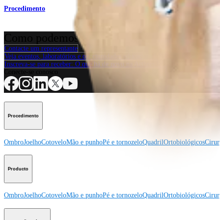
Procedimento
Como podemos ajudar?
Contacte um representante
Veja eventos, laboratórios e oportunidades educacionais
Inscreva-se para receber: O que há de novo na Arthrex?
Conecte-se conosco
Procedimento
Ombro
Joelho
Cotovelo
Mão e punho
Pé e tornozelo
Quadril
Ortobiológicos
Cirur
Producto
Ombro
Joelho
Cotovelo
Mão e punho
Pé e tornozelo
Quadril
Ortobiológicos
Cirur