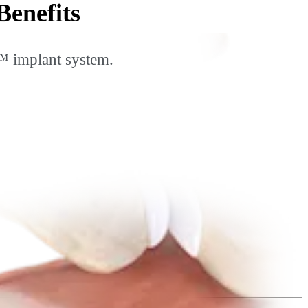
enefits
™ implant system.