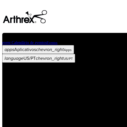
event
Calendário de eventos
Eventos
apps
Aplicativos
chevron_right
Apps
language
US/PT
chevron_right
US/PT
Categorias
Procedimento
arrow_drop_down
chevron_right
Produto
arrow_drop_down
chevron_right
Educação médica
arrow_drop_down
chevron_right
Corporativo
arrow_drop_down
chevron_right
ASC X
Administradores
arrow_drop_down
chevron_right
Paciente
arrow_drop_down
chevron_right