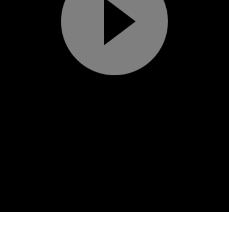
Play
Video