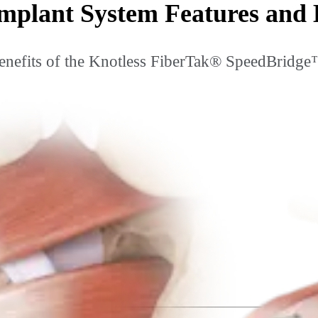
plant System Features and B
benefits of the Knotless FiberTak® SpeedBridge