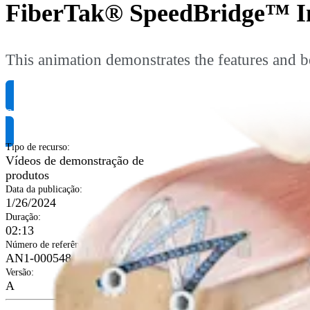
FiberTak® SpeedBridge™ Im
This animation demonstrates the features and 
Solicite informação do produto
Tipo de recurso
:
Vídeos de demonstração de
produtos
Data da publicação
:
1/26/2024
Duração
:
02:13
Número de referência
:
AN1-000548-en-US
Versão
:
A