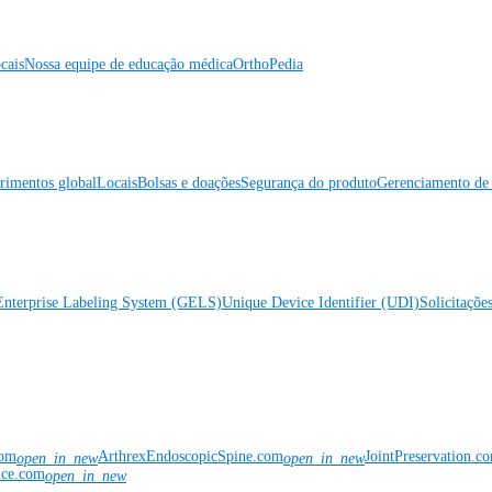
cais
Nossa equipe de educação médica
OrthoPedia
rimentos global
Locais
Bolsas e doações
Segurança do produto
Gerenciamento de 
Enterprise Labeling System (GELS)
Unique Device Identifier (UDI)
Solicitaçõe
com
ArthrexEndoscopicSpine.com
JointPreservation.c
open_in_new
open_in_new
nce.com
open_in_new