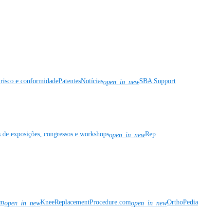
risco e conformidade
Patentes
Notícias
SBA Support
open_in_new
s de exposições, congressos e workshops
Rep
open_in_new
om
KneeReplacementProcedure.com
OrthoPedia
open_in_new
open_in_new