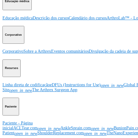
Educação médica
Educação médica
Descrição dos cursos
Calendário dos cursos
ArthroLab™ - Lo
Corporativo
Corporativo
Sobre a Arthrex
Eventos comunitários
Divulgação da cadeia de sup
Recursos
Linha direta de codificação
eDFUs (Instructions for Use)
Global 
open_in_new
Site
The Arthrex Surgeon App
open_in_new
Paciente
Paciente - Página
inicial
ACLTear.com
AnkleSprain.com
BunionPain.
open_in_new
open_in_new
Patient
ShoulderReplacement.com
TheNanoExperie
open_in_new
open_in_new