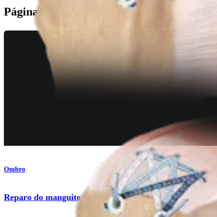
Páginas Relacionadas
Ombro
Reparo do manguito rotador com FiberTak® SpeedBri