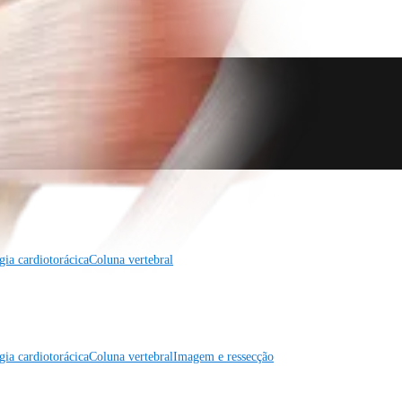
gia cardiotorácica
Coluna vertebral
gia cardiotorácica
Coluna vertebral
Imagem e ressecção