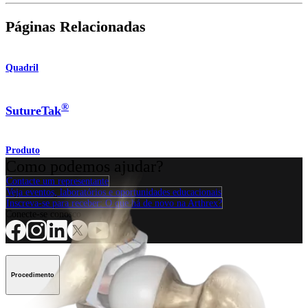
Páginas Relacionadas
Quadril
®
SutureTak
Produto
Como podemos ajudar?
Contacte um representante
Veja eventos, laboratórios e oportunidades educacionais
Inscreva-se para receber: O que há de novo na Arthrex?
Conecte-se conosco
Procedimento