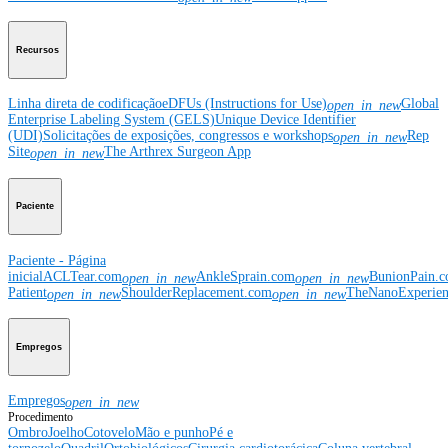
Recursos
Linha direta de codificação
eDFUs (Instructions for Use)
Global
open_in_new
Enterprise Labeling System (GELS)
Unique Device Identifier
(UDI)
Solicitações de exposições, congressos e workshops
Rep
open_in_new
Site
The Arthrex Surgeon App
open_in_new
Paciente
Paciente - Página
inicial
ACLTear.com
AnkleSprain.com
BunionPain.
open_in_new
open_in_new
Patient
ShoulderReplacement.com
TheNanoExperie
open_in_new
open_in_new
Empregos
Empregos
open_in_new
Procedimento
Ombro
Joelho
Cotovelo
Mão e punho
Pé e