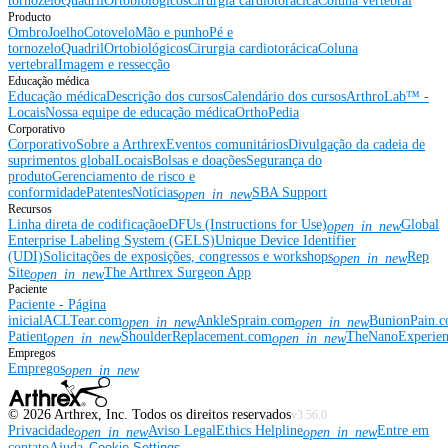
tornozelo
Quadril
Ortobiológicos
Cirurgia cardiotorácica
Coluna vertebral
Producto
Ombro
Joelho
Cotovelo
Mão e punho
Pé e
tornozelo
Quadril
Ortobiológicos
Cirurgia cardiotorácica
Coluna
vertebral
Imagem e ressecção
Educação médica
Educação médica
Descrição dos cursos
Calendário dos cursos
ArthroLab™ -
Locais
Nossa equipe de educação médica
OrthoPedia
Corporativo
Corporativo
Sobre a Arthrex
Eventos comunitários
Divulgação da cadeia de
suprimentos global
Locais
Bolsas e doações
Segurança do
produto
Gerenciamento de risco e
conformidade
Patentes
Notícias
SBA Support
open_in_new
Recursos
Linha direta de codificação
eDFUs (Instructions for Use)
Global
open_in_new
Enterprise Labeling System (GELS)
Unique Device Identifier
(UDI)
Solicitações de exposições, congressos e workshops
Rep
open_in_new
Site
The Arthrex Surgeon App
open_in_new
Paciente
Paciente - Página
inicial
ACLTear.com
AnkleSprain.com
BunionPain.
open_in_new
open_in_new
Patient
ShoulderReplacement.com
TheNanoExperie
open_in_new
open_in_new
Empregos
Empregos
open_in_new
©
2026
Arthrex, Inc. Todos os direitos reservados
v3.56.0
Privacidade
Aviso Legal
Ethics Helpline
Entre em
open_in_new
open_in_new
contato
Ajuda
Cookie Settings