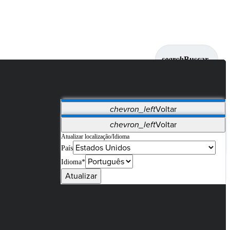
search
Buscar
chevron_left
Voltar
Aplicativos
chevron_left
Voltar
Vet Systems
OrthoPedia Patient
SAP
Atualizar localização/Idioma
País
Supplier Portal
Synergy Imaging & Resection
Idioma*
Atualizar