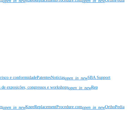
om
KneeReplacementProcedure.com
OrthoPedia
open_in_new
open_in_new
risco e conformidade
Patentes
Notícias
SBA Support
open_in_new
s de exposições, congressos e workshops
Rep
open_in_new
om
KneeReplacementProcedure.com
OrthoPedia
open_in_new
open_in_new