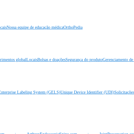
cais
Nossa equipe de educação médica
OrthoPedia
rimentos global
Locais
Bolsas e doações
Segurança do produto
Gerenciamento de 
Enterprise Labeling System (GELS)
Unique Device Identifier (UDI)
Solicitaçõe