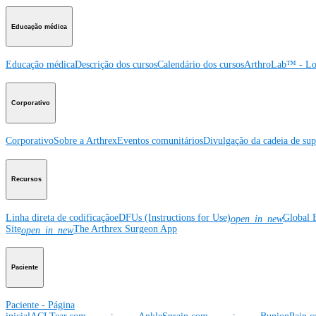
Educação médica
Educação médica
Descrição dos cursos
Calendário dos cursos
ArthroLab™ - Lo
Corporativo
Corporativo
Sobre a Arthrex
Eventos comunitários
Divulgação da cadeia de sup
Recursos
Linha direta de codificação
eDFUs (Instructions for Use)
Global 
open_in_new
Site
The Arthrex Surgeon App
open_in_new
Paciente
Paciente - Página