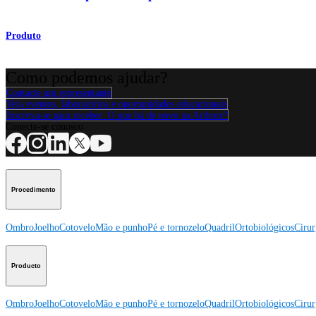
Produto
Como podemos ajudar?
Contacte um representante
Veja eventos, laboratórios e oportunidades educacionais
Inscreva-se para receber: O que há de novo na Arthrex?
Conecte-se conosco
Procedimento
Ombro
Joelho
Cotovelo
Mão e punho
Pé e tornozelo
Quadril
Ortobiológicos
Cirur
Producto
Ombro
Joelho
Cotovelo
Mão e punho
Pé e tornozelo
Quadril
Ortobiológicos
Cirur