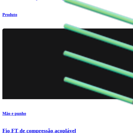
Produto
Mão e punho
Fio FT de compressão acoplável