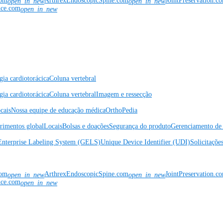
com
ArthrexEndoscopicSpine.com
JointPreservation.c
open_in_new
open_in_new
nce.com
open_in_new
gia cardiotorácica
Coluna vertebral
gia cardiotorácica
Coluna vertebral
Imagem e ressecção
cais
Nossa equipe de educação médica
OrthoPedia
rimentos global
Locais
Bolsas e doações
Segurança do produto
Gerenciamento de 
Enterprise Labeling System (GELS)
Unique Device Identifier (UDI)
Solicitaçõe
com
ArthrexEndoscopicSpine.com
JointPreservation.c
open_in_new
open_in_new
nce.com
open_in_new