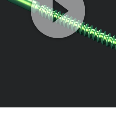
Play
Video