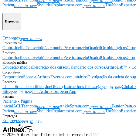
inicial
ACLTear.com
AnkleSprain.com
BunionPain.
open_in_new
open_in_new
Patient
ShoulderReplacement.com
TheNanoExperie
open_in_new
open_in_new
Empregos
Empregos
open_in_new
Procedimento
Ombro
Joelho
Cotovelo
Mão e punho
Pé e tornozelo
Quadril
Ortobiológicos
Cirur
Producto
Ombro
Joelho
Cotovelo
Mão e punho
Pé e tornozelo
Quadril
Ortobiológicos
Cirur
Educação médica
Educação médica
Descrição dos cursos
Calendário dos cursos
ArthroLab™ - Lo
Corporativo
Corporativo
Sobre a Arthrex
Eventos comunitários
Divulgação da cadeia de sup
Recursos
Linha direta de codificação
eDFUs (Instructions for Use)
Global 
open_in_new
Site
The Arthrex Surgeon App
open_in_new
Paciente
Paciente - Página
inicial
ACLTear.com
AnkleSprain.com
BunionPain.
open_in_new
open_in_new
Patient
ShoulderReplacement.com
TheNanoExperie
open_in_new
open_in_new
Empregos
Empregos
open_in_new
©
2026
Arthrex, Inc. Todos os direitos reservados
v3.56.0