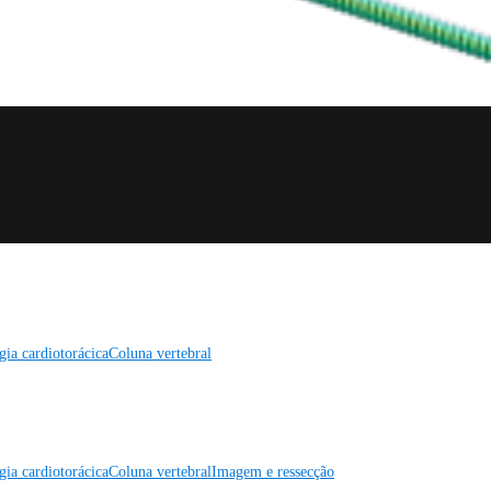
gia cardiotorácica
Coluna vertebral
gia cardiotorácica
Coluna vertebral
Imagem e ressecção