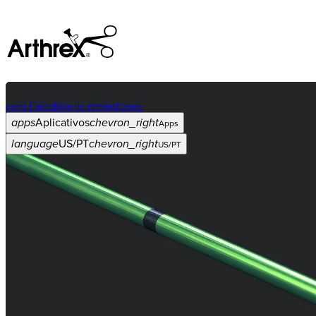
event
Calendário de eventos
Eventos
apps
Aplicativos
chevron_right
Apps
language
US/PT
chevron_right
US/PT
Categorias
Procedimento
arrow_drop_down
chevron_right
Produto
arrow_drop_down
chevron_right
Educação médica
arrow_drop_down
chevron_right
Corporativo
arrow_drop_down
chevron_right
ASC X
Administradores
arrow_drop_down
chevron_right
Paciente
arrow_drop_down
chevron_right
Recursos
arrow_drop_down
chevron_right