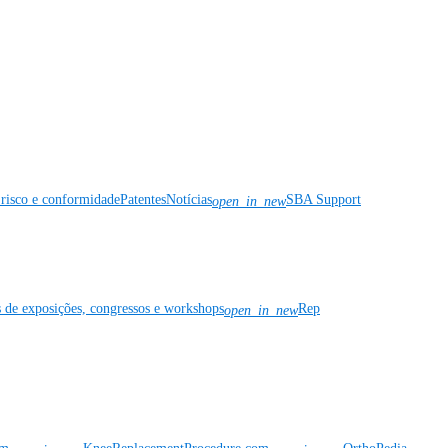
risco e conformidade
Patentes
Notícias
SBA Support
open_in_new
s de exposições, congressos e workshops
Rep
open_in_new