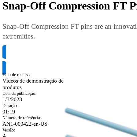
Snap-Off Compression FT P
Snap-Off Compression FT pins are an innovativ
extremities.
Solicite informação do produto
Tipo de recurso
:
Vídeos de demonstração de
produtos
Data da publicação
:
1/3/2023
Duração
:
01:19
Número de referência
:
AN1-000422-en-US
Versão
:
A