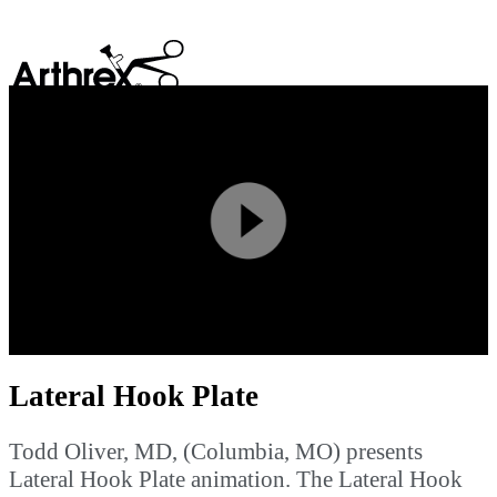
search
Play
Video
Lateral Hook Plate
Todd Oliver, MD, (Columbia, MO) presents
Lateral Hook Plate animation. The Lateral Hook