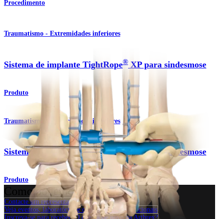
Procedimento
Traumatismo - Extremidades inferiores
®
Sistema de implante TightRope
XP para sindesmose
Produto
Traumatismo - Extremidades inferiores
®
Sistema de implante TightRope
XP para sindesmose
Produto
Como podemos ajudar?
Contacte um representante
Veja eventos, laboratórios e oportunidades educacionais
Inscreva-se para receber: O que há de novo na Arthrex?