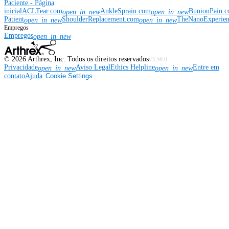
Paciente - Página
inicial
ACLTear.com
AnkleSprain.com
BunionPain.
open_in_new
open_in_new
Patient
ShoulderReplacement.com
TheNanoExperie
open_in_new
open_in_new
Empregos
Empregos
open_in_new
©
2026
Arthrex, Inc. Todos os direitos reservados
v3.56.0
Privacidade
Aviso Legal
Ethics Helpline
Entre em
open_in_new
open_in_new
contato
Ajuda
Cookie Settings