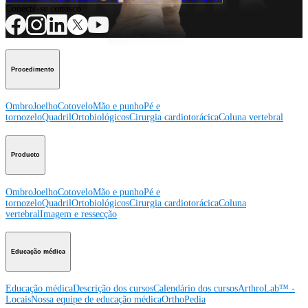
Conecte-se conosco
Procedimento
Ombro
Joelho
Cotovelo
Mão e punho
Pé e
tornozelo
Quadril
Ortobiológicos
Cirurgia cardiotorácica
Coluna vertebral
Producto
Ombro
Joelho
Cotovelo
Mão e punho
Pé e
tornozelo
Quadril
Ortobiológicos
Cirurgia cardiotorácica
Coluna
vertebral
Imagem e ressecção
Educação médica
Educação médica
Descrição dos cursos
Calendário dos cursos
ArthroLab™ -
Locais
Nossa equipe de educação médica
OrthoPedia