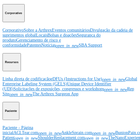
Corporativo
Corporativo
Sobre a Arthrex
Eventos comunitários
Divulgação da cadeia de
suprimentos global
Locais
Bolsas e doações
Segurança do
produto
Gerenciamento de risco e
conformidade
Patentes
Notícias
SBA Support
open_in_new
Recursos
Linha direta de codificação
eDFUs (Instructions for Use)
Global
open_in_new
Enterprise Labeling System (GELS)
Unique Device Identifier
(UDI)
Solicitações de exposições, congressos e workshops
Rep
open_in_new
Site
The Arthrex Surgeon App
open_in_new
Paciente
Paciente - Página
inicial
ACLTear.com
AnkleSprain.com
BunionPain.
open_in_new
open_in_new
Patient
ShoulderReplacement.com
TheNanoExperie
open_in_new
open_in_new