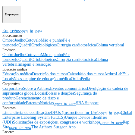
Empregos
Empregos
open_in_new
Procedimento
Ombro
Joelho
Cotovelo
Mão e punho
Pé e
tornozelo
Quadril
Ortobiológicos
Cirurgia cardiotorácica
Coluna vertebral
Producto
Ombro
Joelho
Cotovelo
Mão e punho
Pé e
tornozelo
Quadril
Ortobiológicos
Cirurgia cardiotorácica
Coluna
vertebral
Imagem e ressecção
Educação médica
Educação médica
Descrição dos cursos
Calendário dos cursos
ArthroLab™ -
Locais
Nossa equipe de educação médica
OrthoPedia
Corporativo
Corporativo
Sobre a Arthrex
Eventos comunitários
Divulgação da cadeia de
suprimentos global
Locais
Bolsas e doações
Segurança do
produto
Gerenciamento de risco e
conformidade
Patentes
Notícias
SBA Support
open_in_new
Recursos
Linha direta de codificação
eDFUs (Instructions for Use)
Global
open_in_new
Enterprise Labeling System (GELS)
Unique Device Identifier
(UDI)
Solicitações de exposições, congressos e workshops
Rep
open_in_new
Site
The Arthrex Surgeon App
open_in_new
Paciente