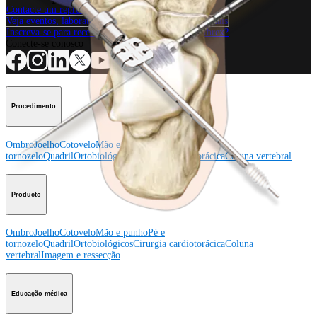
Contacte um representante
Veja eventos, laboratórios e oportunidades educacionais
Inscreva-se para receber: O que há de novo na Arthrex?
Conecte-se conosco
Procedimento
Ombro
Joelho
Cotovelo
Mão e punho
Pé e
tornozelo
Quadril
Ortobiológicos
Cirurgia cardiotorácica
Coluna vertebral
Producto
Ombro
Joelho
Cotovelo
Mão e punho
Pé e
tornozelo
Quadril
Ortobiológicos
Cirurgia cardiotorácica
Coluna
vertebral
Imagem e ressecção
Educação médica