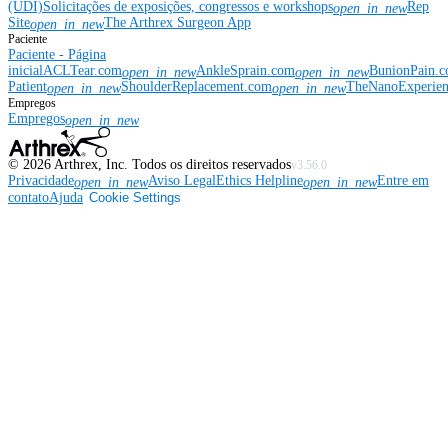
(UDI)
Solicitações de exposições, congressos e workshops
Rep
open_in_new
Site
The Arthrex Surgeon App
open_in_new
Paciente
Paciente - Página
inicial
ACLTear.com
AnkleSprain.com
BunionPain.
open_in_new
open_in_new
Patient
ShoulderReplacement.com
TheNanoExperie
open_in_new
open_in_new
Empregos
Empregos
open_in_new
©
2026
Arthrex, Inc. Todos os direitos reservados
v3.56.0
Privacidade
Aviso Legal
Ethics Helpline
Entre em
open_in_new
open_in_new
contato
Ajuda
Cookie Settings