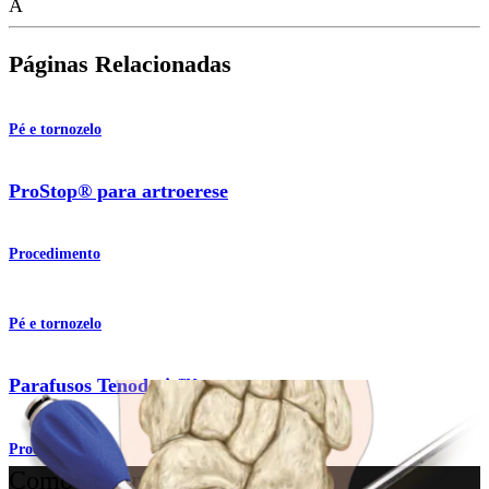
A
Páginas Relacionadas
Pé e tornozelo
ProStop® para artroerese
Procedimento
Pé e tornozelo
Parafusos Tenodesis™
Produto
Como podemos ajudar?