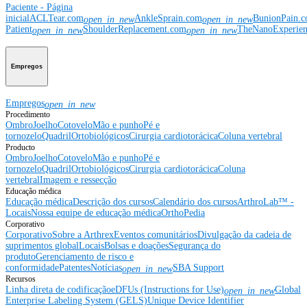
Paciente - Página
inicial
ACLTear.com
AnkleSprain.com
BunionPain.
open_in_new
open_in_new
Patient
ShoulderReplacement.com
TheNanoExperie
open_in_new
open_in_new
Empregos
Empregos
open_in_new
Procedimento
Ombro
Joelho
Cotovelo
Mão e punho
Pé e
tornozelo
Quadril
Ortobiológicos
Cirurgia cardiotorácica
Coluna vertebral
Producto
Ombro
Joelho
Cotovelo
Mão e punho
Pé e
tornozelo
Quadril
Ortobiológicos
Cirurgia cardiotorácica
Coluna
vertebral
Imagem e ressecção
Educação médica
Educação médica
Descrição dos cursos
Calendário dos cursos
ArthroLab™ -
Locais
Nossa equipe de educação médica
OrthoPedia
Corporativo
Corporativo
Sobre a Arthrex
Eventos comunitários
Divulgação da cadeia de
suprimentos global
Locais
Bolsas e doações
Segurança do
produto
Gerenciamento de risco e
conformidade
Patentes
Notícias
SBA Support
open_in_new
Recursos
Linha direta de codificação
eDFUs (Instructions for Use)
Global
open_in_new
Enterprise Labeling System (GELS)
Unique Device Identifier