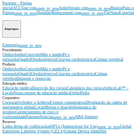
Paciente - Página
inicial
ACLTear.com
AnkleSprain.com
BunionPain.
open_in_new
open_in_new
Patient
ShoulderReplacement.com
TheNanoExperie
open_in_new
open_in_new
Empregos
Empregos
open_in_new
Procedimento
Ombro
Joelho
Cotovelo
Mão e punho
Pé e
tornozelo
Quadril
Ortobiológicos
Cirurgia cardiotorácica
Coluna vertebral
Producto
Ombro
Joelho
Cotovelo
Mão e punho
Pé e
tornozelo
Quadril
Ortobiológicos
Cirurgia cardiotorácica
Coluna
vertebral
Imagem e ressecção
Educação médica
Educação médica
Descrição dos cursos
Calendário dos cursos
ArthroLab™ -
Locais
Nossa equipe de educação médica
OrthoPedia
Corporativo
Corporativo
Sobre a Arthrex
Eventos comunitários
Divulgação da cadeia de
suprimentos global
Locais
Bolsas e doações
Segurança do
produto
Gerenciamento de risco e
conformidade
Patentes
Notícias
SBA Support
open_in_new
Recursos
Linha direta de codificação
eDFUs (Instructions for Use)
Global
open_in_new
Enterprise Labeling System (GELS)
Unique Device Identifier