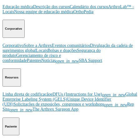
Educação médica
Descrição dos cursos
Calendário dos cursos
ArthroLab™ -
Locais
Nossa equipe de educação médica
OrthoPedia
Corporativo
Corporativo
Sobre a Arthrex
Eventos comunitários
Divulgação da cadeia de
suprimentos global
Locais
Bolsas e doações
Segurança do
produto
Gerenciamento de risco e
conformidade
Patentes
Notícias
SBA Support
open_in_new
Recursos
Linha direta de codificação
eDFUs (Instructions for Use)
Global
open_in_new
Enterprise Labeling System (GELS)
Unique Device Identifier
(UDI)
Solicitações de exposições, congressos e workshops
Rep
open_in_new
Site
The Arthrex Surgeon App
open_in_new
Paciente