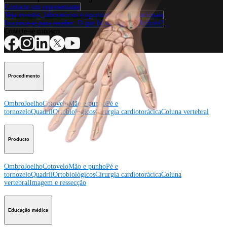
Contacte um representante
Veja eventos, laboratórios e oportunidades educacionais
Inscreva-se para receber: O que há de novo na Arthrex?
Conecte-se conosco
Procedimento
Ombro
Joelho
Cotovelo
Mão e punho
Pé e
tornozelo
Quadril
Ortobiológicos
Cirurgia cardiotorácica
Coluna vertebral
Producto
Ombro
Joelho
Cotovelo
Mão e punho
Pé e
tornozelo
Quadril
Ortobiológicos
Cirurgia cardiotorácica
Coluna
vertebral
Imagem e ressecção
Educação médica