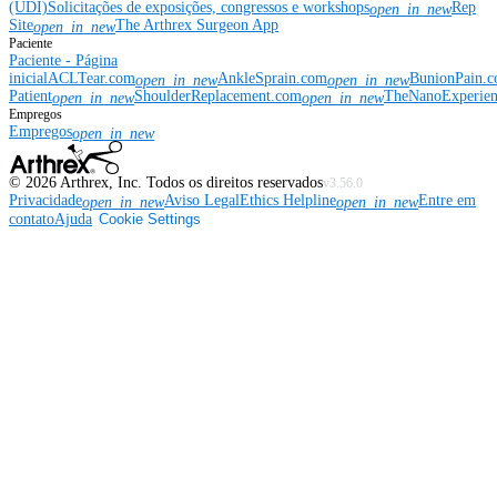
(UDI)
Solicitações de exposições, congressos e workshops
Rep
open_in_new
Site
The Arthrex Surgeon App
open_in_new
Paciente
Paciente - Página
inicial
ACLTear.com
AnkleSprain.com
BunionPain.
open_in_new
open_in_new
Patient
ShoulderReplacement.com
TheNanoExperie
open_in_new
open_in_new
Empregos
Empregos
open_in_new
©
2026
Arthrex, Inc. Todos os direitos reservados
v3.56.0
Privacidade
Aviso Legal
Ethics Helpline
Entre em
open_in_new
open_in_new
contato
Ajuda
Cookie Settings