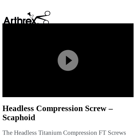
search
Play
Video
Headless Compression Screw –
Scaphoid
The Headless Titanium Compression FT Screws