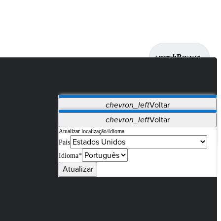
search
Buscar
chevron_left
Voltar
Aplicativos
chevron_left
Voltar
Vet Systems
OrthoPedia Patient
SAP
Atualizar localização/Idioma
País
Supplier Portal
Synergy Imaging & Resection
Idioma*
Atualizar