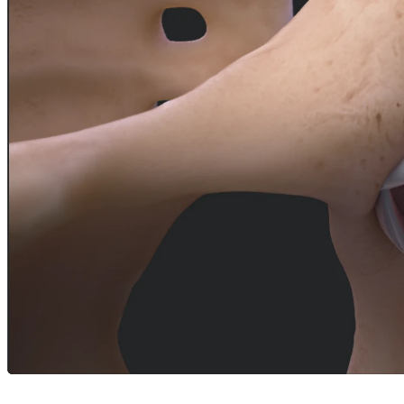
Empregos
open_in_new
Adicional
arrow_drop_down
chevron_right