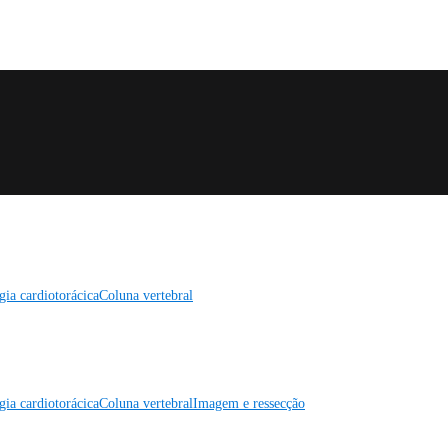
gia cardiotorácica
Coluna vertebral
gia cardiotorácica
Coluna vertebral
Imagem e ressecção