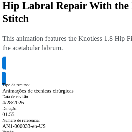
Hip Labral Repair With the
Stitch
This animation features the Knotless 1.8 Hip F
the acetabular labrum.
Solicite informação do produto
Tipo de recurso
:
Animações de técnicas cirúrgicas
Data de revisão
:
4/28/2026
Duração
:
01:55
Número de referência
:
AN1-000033-en-US