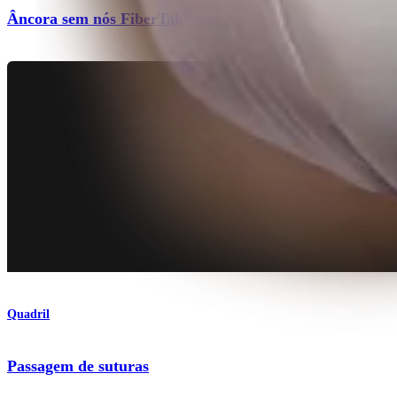
®
Âncora sem nós FiberTak
para quadril
Quadril
Passagem de suturas