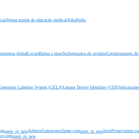
cais
Nossa equipe de educação médica
OrthoPedia
rimentos global
Locais
Bolsas e doações
Segurança do produto
Gerenciamento de 
Enterprise Labeling System (GELS)
Unique Device Identifier (UDI)
Solicitaçõe
com
ArthrexEndoscopicSpine.com
JointPreservation.c
open_in_new
open_in_new
nce.com
open_in_new