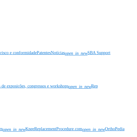
risco e conformidade
Patentes
Notícias
SBA Support
open_in_new
s de exposições, congressos e workshops
Rep
open_in_new
om
KneeReplacementProcedure.com
OrthoPedia
open_in_new
open_in_new