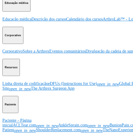
Educação médica
Educação médica
Descrição dos cursos
Calendário dos cursos
ArthroLab™ - Lo
Corporativo
Corporativo
Sobre a Arthrex
Eventos comunitários
Divulgação da cadeia de sup
Recursos
Linha direta de codificação
eDFUs (Instructions for Use)
Global 
open_in_new
Site
The Arthrex Surgeon App
open_in_new
Paciente
Paciente - Página
inicial
ACLTear.com
AnkleSprain.com
BunionPain.
open_in_new
open_in_new
Patient
ShoulderReplacement.com
TheNanoExperie
open_in_new
open_in_new