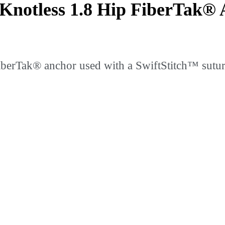
 Knotless 1.8 Hip FiberTak® 
iberTak® anchor used with a SwiftStitch™ suture 