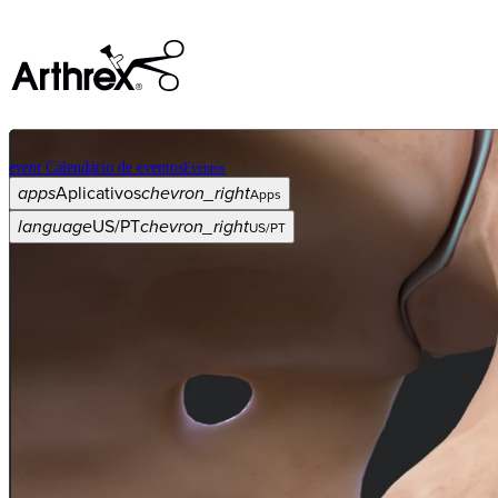
event
Calendário de eventos
Eventos
apps
Aplicativos
chevron_right
Apps
language
US/PT
chevron_right
US/PT
Categorias
Procedimento
arrow_drop_down
chevron_right
Produto
arrow_drop_down
chevron_right
Educação médica
arrow_drop_down
chevron_right
Corporativo
arrow_drop_down
chevron_right
ASC X
Administradores
arrow_drop_down
chevron_right
Paciente
arrow_drop_down
chevron_right
Recursos
arrow_drop_down
chevron_right