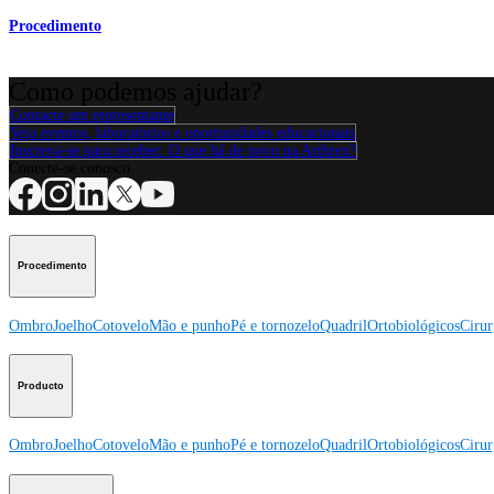
Procedimento
Como podemos ajudar?
Contacte um representante
Veja eventos, laboratórios e oportunidades educacionais
Inscreva-se para receber: O que há de novo na Arthrex?
Conecte-se conosco
Procedimento
Ombro
Joelho
Cotovelo
Mão e punho
Pé e tornozelo
Quadril
Ortobiológicos
Cirur
Producto
Ombro
Joelho
Cotovelo
Mão e punho
Pé e tornozelo
Quadril
Ortobiológicos
Cirur