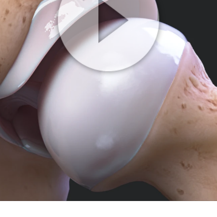
Play
Video