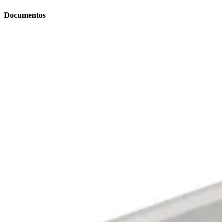
Documentos
Catálogos (1)
Brochuras (1)
English
(
2
)
arrow_drop_down
Línguas
English (2)
Limpar todos os filtros
Brochuras (1)