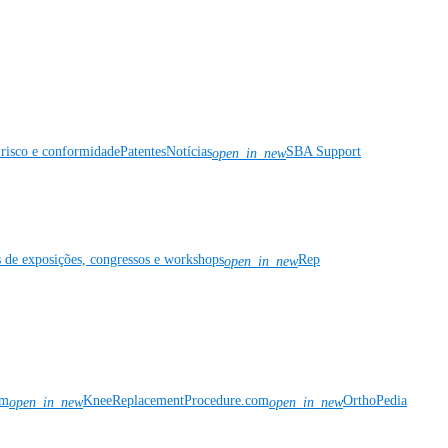
risco e conformidade
Patentes
Notícias
SBA Support
open_in_new
s de exposições, congressos e workshops
Rep
open_in_new
om
KneeReplacementProcedure.com
OrthoPedia
open_in_new
open_in_new