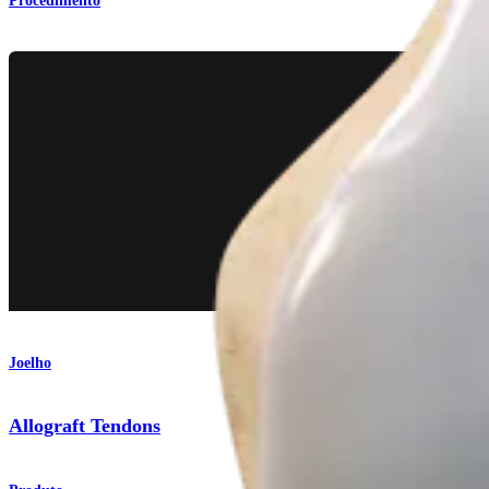
Procedimento
Joelho
Allograft Tendons