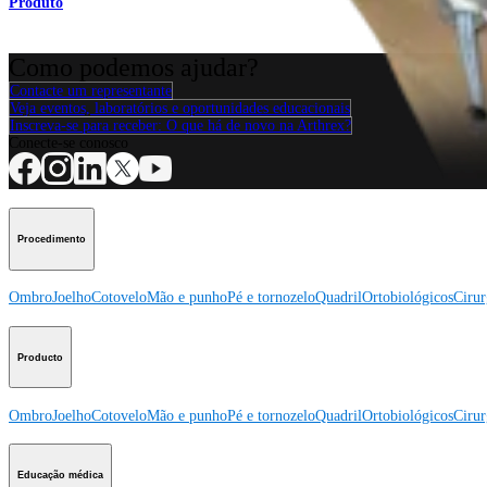
Produto
Como podemos ajudar?
Contacte um representante
Veja eventos, laboratórios e oportunidades educacionais
Inscreva-se para receber: O que há de novo na Arthrex?
Conecte-se conosco
Procedimento
Ombro
Joelho
Cotovelo
Mão e punho
Pé e tornozelo
Quadril
Ortobiológicos
Cirur
Producto
Ombro
Joelho
Cotovelo
Mão e punho
Pé e tornozelo
Quadril
Ortobiológicos
Cirur
Educação médica