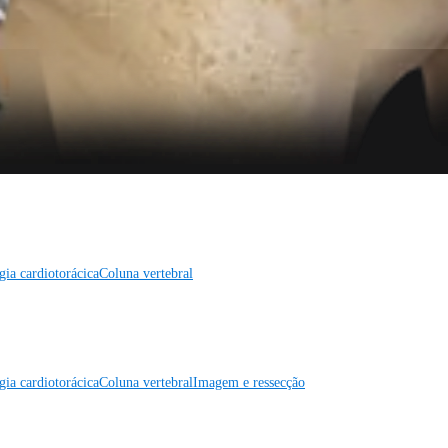
gia cardiotorácica
Coluna vertebral
gia cardiotorácica
Coluna vertebral
Imagem e ressecção