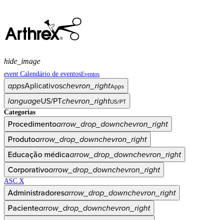
hide_image
event
Calendário de eventos
Eventos
apps
Aplicativos
chevron_right
Apps
language
US/PT
chevron_right
US/PT
Categorias
Procedimento
arrow_drop_down
chevron_right
Produto
arrow_drop_down
chevron_right
Educação médica
arrow_drop_down
chevron_right
Corporativo
arrow_drop_down
chevron_right
ASC X
Administradores
arrow_drop_down
chevron_right
Paciente
arrow_drop_down
chevron_right