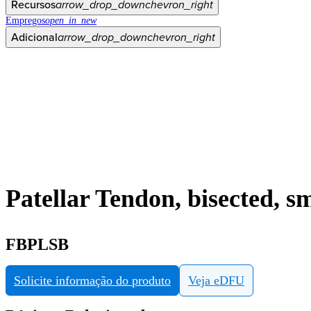
Recursos
arrow_drop_down
chevron_right
Empregos
open_in_new
Adicional
arrow_drop_down
chevron_right
Patellar Tendon, bisected, s
FBPLSB
Solicite informação do produto
Veja eDFU