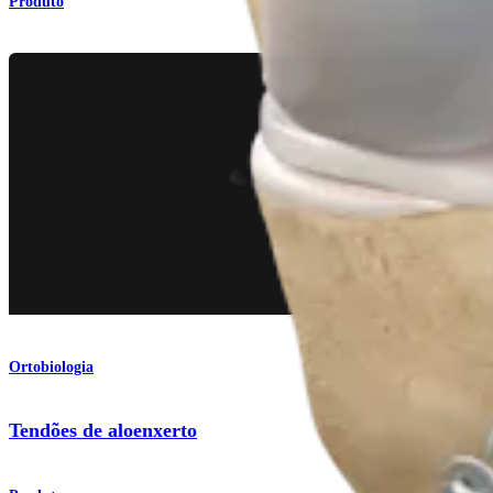
Produto
Ortobiologia
Tendões de aloenxerto