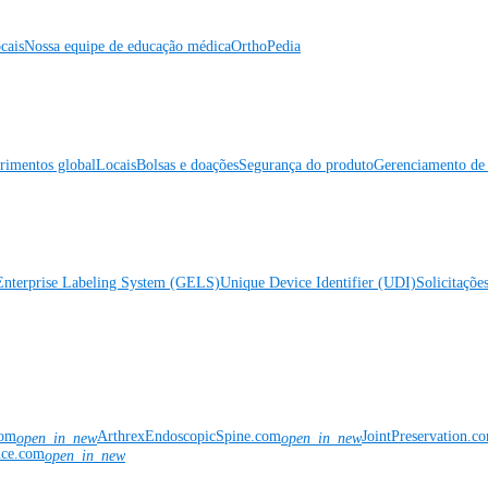
cais
Nossa equipe de educação médica
OrthoPedia
rimentos global
Locais
Bolsas e doações
Segurança do produto
Gerenciamento de 
Enterprise Labeling System (GELS)
Unique Device Identifier (UDI)
Solicitaçõe
com
ArthrexEndoscopicSpine.com
JointPreservation.c
open_in_new
open_in_new
nce.com
open_in_new