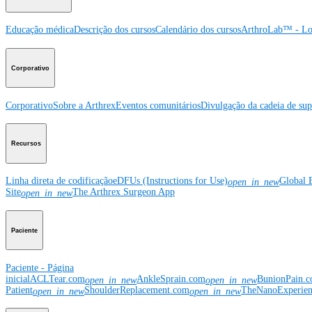
Educação médica
Descrição dos cursos
Calendário dos cursos
ArthroLab™ - Lo
Corporativo
Corporativo
Sobre a Arthrex
Eventos comunitários
Divulgação da cadeia de sup
Recursos
Linha direta de codificação
eDFUs (Instructions for Use)
Global 
open_in_new
Site
The Arthrex Surgeon App
open_in_new
Paciente
Paciente - Página
inicial
ACLTear.com
AnkleSprain.com
BunionPain.
open_in_new
open_in_new
Patient
ShoulderReplacement.com
TheNanoExperie
open_in_new
open_in_new