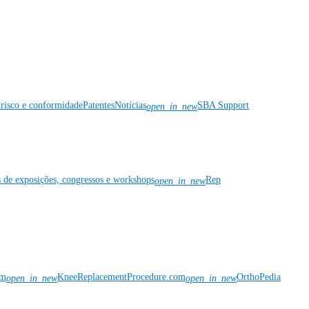
risco e conformidade
Patentes
Notícias
SBA Support
open_in_new
s de exposições, congressos e workshops
Rep
open_in_new
om
KneeReplacementProcedure.com
OrthoPedia
open_in_new
open_in_new