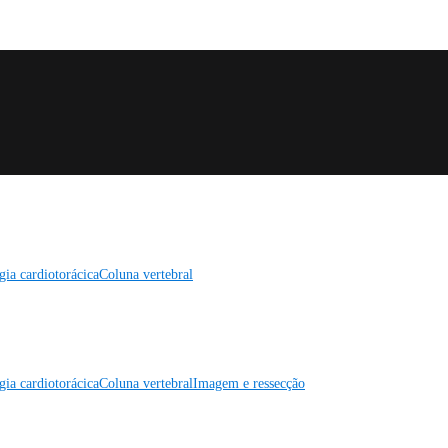
gia cardiotorácica
Coluna vertebral
gia cardiotorácica
Coluna vertebral
Imagem e ressecção