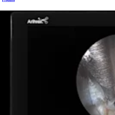
Produto
Coluna vertebral
Far Lateral Transforaminal Endoscopic Lumbar Discec