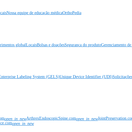
cais
Nossa equipe de educação médica
OrthoPedia
rimentos global
Locais
Bolsas e doações
Segurança do produto
Gerenciamento de 
Enterprise Labeling System (GELS)
Unique Device Identifier (UDI)
Solicitaçõe
com
ArthrexEndoscopicSpine.com
JointPreservation.c
open_in_new
open_in_new
nce.com
open_in_new