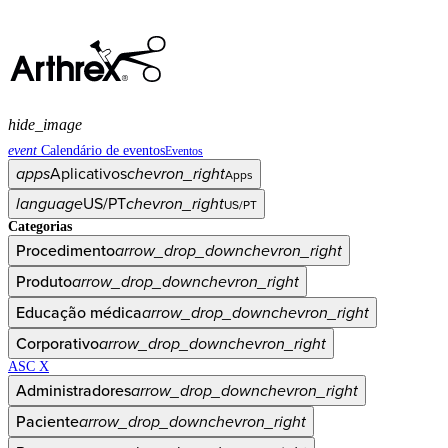
hide_image
event
Calendário de eventos
Eventos
apps
Aplicativos
chevron_right
Apps
language
US/PT
chevron_right
US/PT
Categorias
Procedimento
arrow_drop_down
chevron_right
Produto
arrow_drop_down
chevron_right
Educação médica
arrow_drop_down
chevron_right
Corporativo
arrow_drop_down
chevron_right
ASC X
Administradores
arrow_drop_down
chevron_right
Paciente
arrow_drop_down
chevron_right