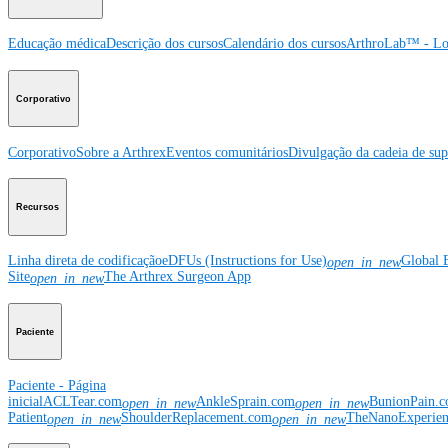
Educação médica
Descrição dos cursos
Calendário dos cursos
ArthroLab™ - Lo
Corporativo
Corporativo
Sobre a Arthrex
Eventos comunitários
Divulgação da cadeia de sup
Recursos
Linha direta de codificação
eDFUs (Instructions for Use)
Global 
open_in_new
Site
The Arthrex Surgeon App
open_in_new
Paciente
Paciente - Página
inicial
ACLTear.com
AnkleSprain.com
BunionPain.
open_in_new
open_in_new
Patient
ShoulderReplacement.com
TheNanoExperie
open_in_new
open_in_new