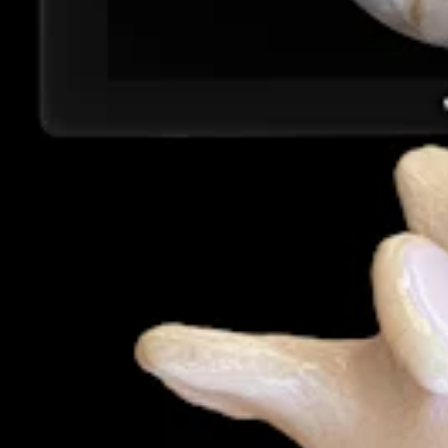
Produto
Coluna vertebral
Endoscopic Trans-SAP Approach for Lumbar Discectom