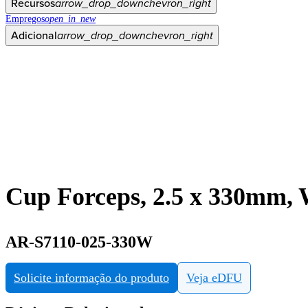
Recursos
arrow_drop_down
chevron_right
Empregos
open_in_new
Adicional
arrow_drop_down
chevron_right
Cup Forceps, 2.5 x 330mm,
AR-S7110-025-330W
Solicite informação do produto
Veja eDFU