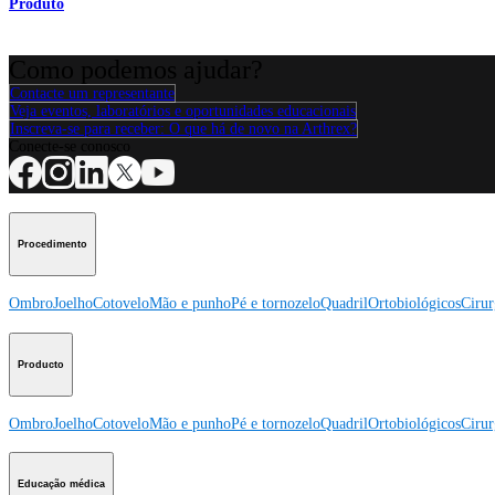
Produto
Como podemos ajudar?
Contacte um representante
Veja eventos, laboratórios e oportunidades educacionais
Inscreva-se para receber: O que há de novo na Arthrex?
Conecte-se conosco
Procedimento
Ombro
Joelho
Cotovelo
Mão e punho
Pé e tornozelo
Quadril
Ortobiológicos
Cirur
Producto
Ombro
Joelho
Cotovelo
Mão e punho
Pé e tornozelo
Quadril
Ortobiológicos
Cirur
Educação médica