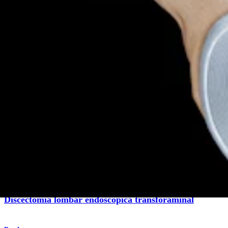
Produto
Coluna vertebral
Discectomia lombar endoscópica transforaminal