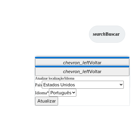
search
Buscar
chevron_left
Voltar
Aplicativos
chevron_left
Voltar
Vet Systems
OrthoPedia Patient
SAP
Atualizar localização/Idioma
País
Supplier Portal
Synergy Imaging & Resection
Idioma*
Atualizar