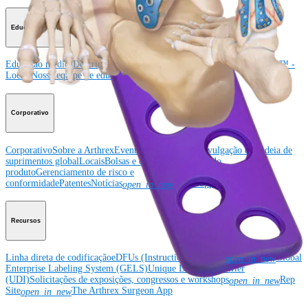
Educação médica
Educação médica
Descrição dos cursos
Calendário dos cursos
ArthroLab™ -
Locais
Nossa equipe de educação médica
OrthoPedia
Corporativo
Corporativo
Sobre a Arthrex
Eventos comunitários
Divulgação da cadeia de
suprimentos global
Locais
Bolsas e doações
Segurança do
produto
Gerenciamento de risco e
conformidade
Patentes
Notícias
SBA Support
open_in_new
Recursos
Linha direta de codificação
eDFUs (Instructions for Use)
Global
open_in_new
Enterprise Labeling System (GELS)
Unique Device Identifier
(UDI)
Solicitações de exposições, congressos e workshops
Rep
open_in_new
Site
The Arthrex Surgeon App
open_in_new