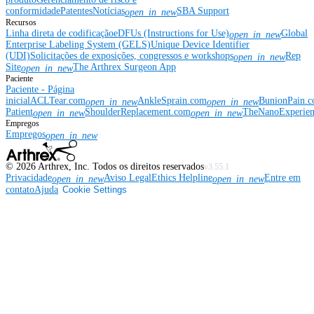
conformidade
Patentes
Notícias
SBA Support
open_in_new
Recursos
Linha direta de codificação
eDFUs (Instructions for Use)
Global
open_in_new
Enterprise Labeling System (GELS)
Unique Device Identifier
(UDI)
Solicitações de exposições, congressos e workshops
Rep
open_in_new
Site
The Arthrex Surgeon App
open_in_new
Paciente
Paciente - Página
inicial
ACLTear.com
AnkleSprain.com
BunionPain.
open_in_new
open_in_new
Patient
ShoulderReplacement.com
TheNanoExperie
open_in_new
open_in_new
Empregos
Empregos
open_in_new
©
2026
Arthrex, Inc. Todos os direitos reservados
v3.55.1
Privacidade
Aviso Legal
Ethics Helpline
Entre em
open_in_new
open_in_new
contato
Ajuda
Cookie Settings