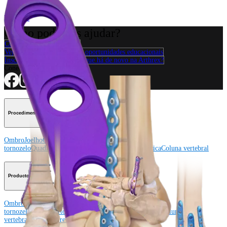
Produto
Como podemos ajudar?
Contacte um representante
Veja eventos, laboratórios e oportunidades educacionais
Inscreva-se para receber: O que há de novo na Arthrex?
Conecte-se conosco
Procedimento
Ombro
Joelho
Cotovelo
Mão e punho
Pé e
tornozelo
Quadril
Ortobiológicos
Cirurgia cardiotorácica
Coluna vertebral
Producto
Ombro
Joelho
Cotovelo
Mão e punho
Pé e
tornozelo
Quadril
Ortobiológicos
Cirurgia cardiotorácica
Coluna
vertebral
Imagem e ressecção