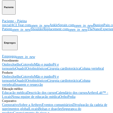
Paciente
Paciente - Página
inicial
ACLTear.com
AnkleSprain.com
BunionPain.
open_in_new
open_in_new
Patient
ShoulderReplacement.com
TheNanoExperie
open_in_new
open_in_new
Empregos
Empregos
open_in_new
Procedimento
Ombro
Joelho
Cotovelo
Mão e punho
Pé e
tornozelo
Quadril
Ortobiológicos
Cirurgia cardiotorácica
Coluna vertebral
Producto
Ombro
Joelho
Cotovelo
Mão e punho
Pé e
tornozelo
Quadril
Ortobiológicos
Cirurgia cardiotorácica
Coluna
vertebral
Imagem e ressecção
Educação médica
Educação médica
Descrição dos cursos
Calendário dos cursos
ArthroLab™ -
Locais
Nossa equipe de educação médica
OrthoPedia
Corporativo
Corporativo
Sobre a Arthrex
Eventos comunitários
Divulgação da cadeia de
suprimentos global
Locais
Bolsas e doações
Segurança do
produto
Gerenciamento de risco e