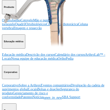
Producto
Ombro
Joelho
Cotovelo
Mão e punho
Pé e
tornozelo
Quadril
Ortobiológicos
Cirurgia cardiotorácica
Coluna
vertebral
Imagem e ressecção
Educação médica
Educação médica
Descrição dos cursos
Calendário dos cursos
ArthroLab™ -
Locais
Nossa equipe de educação médica
OrthoPedia
Corporativo
Corporativo
Sobre a Arthrex
Eventos comunitários
Divulgação da cadeia de
suprimentos global
Locais
Bolsas e doações
Segurança do
produto
Gerenciamento de risco e
conformidade
Patentes
Notícias
SBA Support
open_in_new