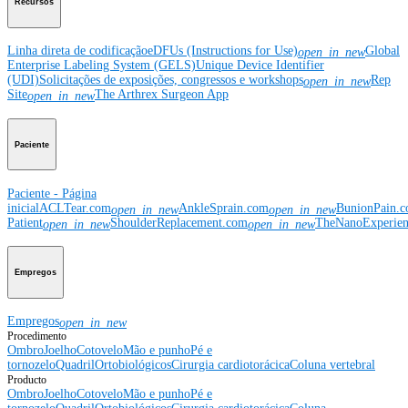
Recursos
Linha direta de codificação
eDFUs (Instructions for Use)
Global
open_in_new
Enterprise Labeling System (GELS)
Unique Device Identifier
(UDI)
Solicitações de exposições, congressos e workshops
Rep
open_in_new
Site
The Arthrex Surgeon App
open_in_new
Paciente
Paciente - Página
inicial
ACLTear.com
AnkleSprain.com
BunionPain.
open_in_new
open_in_new
Patient
ShoulderReplacement.com
TheNanoExperie
open_in_new
open_in_new
Empregos
Empregos
open_in_new
Procedimento
Ombro
Joelho
Cotovelo
Mão e punho
Pé e
tornozelo
Quadril
Ortobiológicos
Cirurgia cardiotorácica
Coluna vertebral
Producto
Ombro
Joelho
Cotovelo
Mão e punho
Pé e