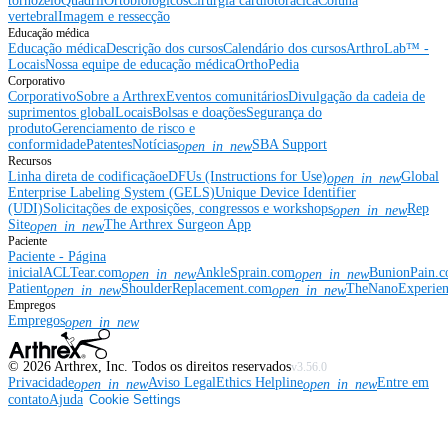
tornozelo
Quadril
Ortobiológicos
Cirurgia cardiotorácica
Coluna
vertebral
Imagem e ressecção
Educação médica
Educação médica
Descrição dos cursos
Calendário dos cursos
ArthroLab™ -
Locais
Nossa equipe de educação médica
OrthoPedia
Corporativo
Corporativo
Sobre a Arthrex
Eventos comunitários
Divulgação da cadeia de
suprimentos global
Locais
Bolsas e doações
Segurança do
produto
Gerenciamento de risco e
conformidade
Patentes
Notícias
SBA Support
open_in_new
Recursos
Linha direta de codificação
eDFUs (Instructions for Use)
Global
open_in_new
Enterprise Labeling System (GELS)
Unique Device Identifier
(UDI)
Solicitações de exposições, congressos e workshops
Rep
open_in_new
Site
The Arthrex Surgeon App
open_in_new
Paciente
Paciente - Página
inicial
ACLTear.com
AnkleSprain.com
BunionPain.
open_in_new
open_in_new
Patient
ShoulderReplacement.com
TheNanoExperie
open_in_new
open_in_new
Empregos
Empregos
open_in_new
©
2026
Arthrex, Inc. Todos os direitos reservados
v3.56.0
Privacidade
Aviso Legal
Ethics Helpline
Entre em
open_in_new
open_in_new
contato
Ajuda
Cookie Settings