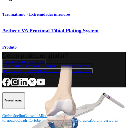
Traumatismo - Extremidades inferiores
Arthrex VA Proximal Tibial Plating System
Produto
Como podemos ajudar?
Contacte um representante
Veja eventos, laboratórios e oportunidades educacionais
Inscreva-se para receber: O que há de novo na Arthrex?
Conecte-se conosco
Procedimento
Ombro
Joelho
Cotovelo
Mão e punho
Pé e
tornozelo
Quadril
Ortobiológicos
Cirurgia cardiotorácica
Coluna vertebral