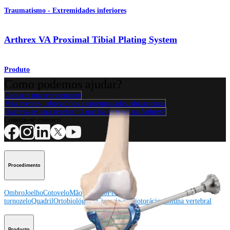
Traumatismo - Extremidades inferiores
Arthrex VA Proximal Tibial Plating System
Produto
Como podemos ajudar?
Contacte um representante
Veja eventos, laboratórios e oportunidades educacionais
Inscreva-se para receber: O que há de novo na Arthrex?
Conecte-se conosco
Procedimento
Ombro
Joelho
Cotovelo
Mão e punho
Pé e
tornozelo
Quadril
Ortobiológicos
Cirurgia cardiotorácica
Coluna vertebral
Producto