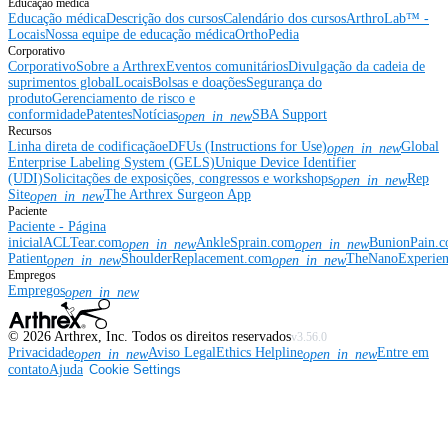
Educação médica
Educação médica
Descrição dos cursos
Calendário dos cursos
ArthroLab™ -
Locais
Nossa equipe de educação médica
OrthoPedia
Corporativo
Corporativo
Sobre a Arthrex
Eventos comunitários
Divulgação da cadeia de
suprimentos global
Locais
Bolsas e doações
Segurança do
produto
Gerenciamento de risco e
conformidade
Patentes
Notícias
SBA Support
open_in_new
Recursos
Linha direta de codificação
eDFUs (Instructions for Use)
Global
open_in_new
Enterprise Labeling System (GELS)
Unique Device Identifier
(UDI)
Solicitações de exposições, congressos e workshops
Rep
open_in_new
Site
The Arthrex Surgeon App
open_in_new
Paciente
Paciente - Página
inicial
ACLTear.com
AnkleSprain.com
BunionPain.
open_in_new
open_in_new
Patient
ShoulderReplacement.com
TheNanoExperie
open_in_new
open_in_new
Empregos
Empregos
open_in_new
©
2026
Arthrex, Inc. Todos os direitos reservados
v3.56.0
Privacidade
Aviso Legal
Ethics Helpline
Entre em
open_in_new
open_in_new
contato
Ajuda
Cookie Settings