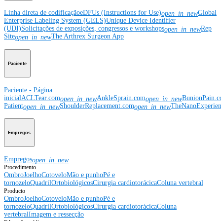
Linha direta de codificação
eDFUs (Instructions for Use)
Global
open_in_new
Enterprise Labeling System (GELS)
Unique Device Identifier
(UDI)
Solicitações de exposições, congressos e workshops
Rep
open_in_new
Site
The Arthrex Surgeon App
open_in_new
Paciente
Paciente - Página
inicial
ACLTear.com
AnkleSprain.com
BunionPain.
open_in_new
open_in_new
Patient
ShoulderReplacement.com
TheNanoExperie
open_in_new
open_in_new
Empregos
Empregos
open_in_new
Procedimento
Ombro
Joelho
Cotovelo
Mão e punho
Pé e
tornozelo
Quadril
Ortobiológicos
Cirurgia cardiotorácica
Coluna vertebral
Producto
Ombro
Joelho
Cotovelo
Mão e punho
Pé e
tornozelo
Quadril
Ortobiológicos
Cirurgia cardiotorácica
Coluna
vertebral
Imagem e ressecção