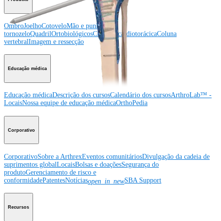
Ombro
Joelho
Cotovelo
Mão e punho
Pé e
tornozelo
Quadril
Ortobiológicos
Cirurgia cardiotorácica
Coluna
vertebral
Imagem e ressecção
Educação médica
Educação médica
Descrição dos cursos
Calendário dos cursos
ArthroLab™ -
Locais
Nossa equipe de educação médica
OrthoPedia
Corporativo
Corporativo
Sobre a Arthrex
Eventos comunitários
Divulgação da cadeia de
suprimentos global
Locais
Bolsas e doações
Segurança do
produto
Gerenciamento de risco e
conformidade
Patentes
Notícias
SBA Support
open_in_new
Recursos