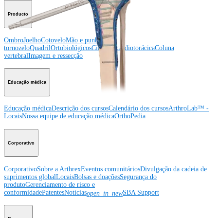
Producto
Ombro
Joelho
Cotovelo
Mão e punho
Pé e
tornozelo
Quadril
Ortobiológicos
Cirurgia cardiotorácica
Coluna
vertebral
Imagem e ressecção
Educação médica
Educação médica
Descrição dos cursos
Calendário dos cursos
ArthroLab™ -
Locais
Nossa equipe de educação médica
OrthoPedia
Corporativo
Corporativo
Sobre a Arthrex
Eventos comunitários
Divulgação da cadeia de
suprimentos global
Locais
Bolsas e doações
Segurança do
produto
Gerenciamento de risco e
conformidade
Patentes
Notícias
SBA Support
open_in_new