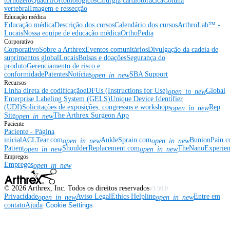
tornozelo
Quadril
Ortobiológicos
Cirurgia cardiotorácica
Coluna
vertebral
Imagem e ressecção
Educação médica
Educação médica
Descrição dos cursos
Calendário dos cursos
ArthroLab™ -
Locais
Nossa equipe de educação médica
OrthoPedia
Corporativo
Corporativo
Sobre a Arthrex
Eventos comunitários
Divulgação da cadeia de
suprimentos global
Locais
Bolsas e doações
Segurança do
produto
Gerenciamento de risco e
conformidade
Patentes
Notícias
SBA Support
open_in_new
Recursos
Linha direta de codificação
eDFUs (Instructions for Use)
Global
open_in_new
Enterprise Labeling System (GELS)
Unique Device Identifier
(UDI)
Solicitações de exposições, congressos e workshops
Rep
open_in_new
Site
The Arthrex Surgeon App
open_in_new
Paciente
Paciente - Página
inicial
ACLTear.com
AnkleSprain.com
BunionPain.
open_in_new
open_in_new
Patient
ShoulderReplacement.com
TheNanoExperie
open_in_new
open_in_new
Empregos
Empregos
open_in_new
©
2026
Arthrex, Inc. Todos os direitos reservados
v3.56.0
Privacidade
Aviso Legal
Ethics Helpline
Entre em
open_in_new
open_in_new
contato
Ajuda
Cookie Settings