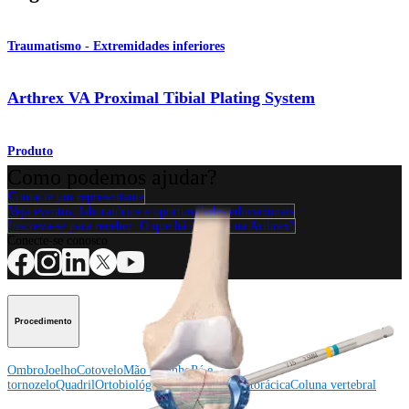
Traumatismo - Extremidades inferiores
Arthrex VA Proximal Tibial Plating System
Produto
Como podemos ajudar?
Contacte um representante
Veja eventos, laboratórios e oportunidades educacionais
Inscreva-se para receber: O que há de novo na Arthrex?
Conecte-se conosco
Procedimento
Ombro
Joelho
Cotovelo
Mão e punho
Pé e
tornozelo
Quadril
Ortobiológicos
Cirurgia cardiotorácica
Coluna vertebral