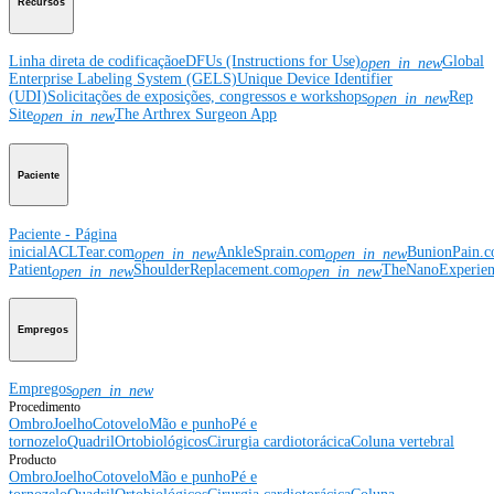
Recursos
Linha direta de codificação
eDFUs (Instructions for Use)
Global
open_in_new
Enterprise Labeling System (GELS)
Unique Device Identifier
(UDI)
Solicitações de exposições, congressos e workshops
Rep
open_in_new
Site
The Arthrex Surgeon App
open_in_new
Paciente
Paciente - Página
inicial
ACLTear.com
AnkleSprain.com
BunionPain.
open_in_new
open_in_new
Patient
ShoulderReplacement.com
TheNanoExperie
open_in_new
open_in_new
Empregos
Empregos
open_in_new
Procedimento
Ombro
Joelho
Cotovelo
Mão e punho
Pé e
tornozelo
Quadril
Ortobiológicos
Cirurgia cardiotorácica
Coluna vertebral
Producto
Ombro
Joelho
Cotovelo
Mão e punho
Pé e