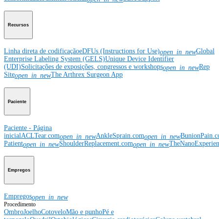
Recursos
Linha direta de codificação
eDFUs (Instructions for Use)
Global
open_in_new
Enterprise Labeling System (GELS)
Unique Device Identifier
(UDI)
Solicitações de exposições, congressos e workshops
Rep
open_in_new
Site
The Arthrex Surgeon App
open_in_new
Paciente
Paciente - Página
inicial
ACLTear.com
AnkleSprain.com
BunionPain.
open_in_new
open_in_new
Patient
ShoulderReplacement.com
TheNanoExperie
open_in_new
open_in_new
Empregos
Empregos
open_in_new
Procedimento
Ombro
Joelho
Cotovelo
Mão e punho
Pé e