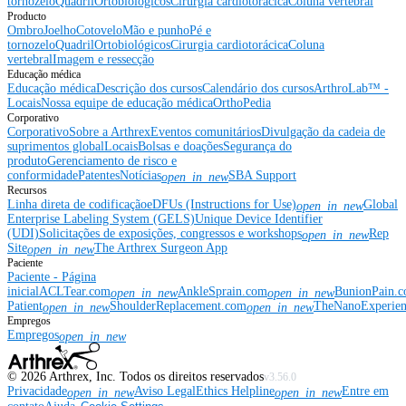
tornozelo
Quadril
Ortobiológicos
Cirurgia cardiotorácica
Coluna vertebral
Producto
Ombro
Joelho
Cotovelo
Mão e punho
Pé e
tornozelo
Quadril
Ortobiológicos
Cirurgia cardiotorácica
Coluna
vertebral
Imagem e ressecção
Educação médica
Educação médica
Descrição dos cursos
Calendário dos cursos
ArthroLab™ -
Locais
Nossa equipe de educação médica
OrthoPedia
Corporativo
Corporativo
Sobre a Arthrex
Eventos comunitários
Divulgação da cadeia de
suprimentos global
Locais
Bolsas e doações
Segurança do
produto
Gerenciamento de risco e
conformidade
Patentes
Notícias
SBA Support
open_in_new
Recursos
Linha direta de codificação
eDFUs (Instructions for Use)
Global
open_in_new
Enterprise Labeling System (GELS)
Unique Device Identifier
(UDI)
Solicitações de exposições, congressos e workshops
Rep
open_in_new
Site
The Arthrex Surgeon App
open_in_new
Paciente
Paciente - Página
inicial
ACLTear.com
AnkleSprain.com
BunionPain.
open_in_new
open_in_new
Patient
ShoulderReplacement.com
TheNanoExperie
open_in_new
open_in_new
Empregos
Empregos
open_in_new
©
2026
Arthrex, Inc. Todos os direitos reservados
v3.56.0
Privacidade
Aviso Legal
Ethics Helpline
Entre em
open_in_new
open_in_new