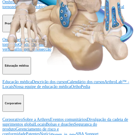
Ombro
Joelho
Cotovelo
Mão e punho
Pé e
tornozelo
Quadril
Ortobiológicos
Cirurgia cardiotorácica
Coluna vertebral
Producto
Ombro
Joelho
Cotovelo
Mão e punho
Pé e
tornozelo
Quadril
Ortobiológicos
Cirurgia cardiotorácica
Coluna
vertebral
Imagem e ressecção
Educação médica
Educação médica
Descrição dos cursos
Calendário dos cursos
ArthroLab™ -
Locais
Nossa equipe de educação médica
OrthoPedia
Corporativo
Corporativo
Sobre a Arthrex
Eventos comunitários
Divulgação da cadeia de
suprimentos global
Locais
Bolsas e doações
Segurança do
produto
Gerenciamento de risco e
conformidade
Patentes
Notícias
SBA Support
open_in_new