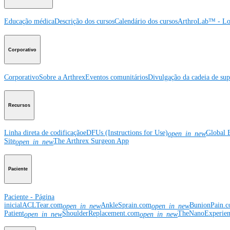
Educação médica
Descrição dos cursos
Calendário dos cursos
ArthroLab™ - Lo
Corporativo
Corporativo
Sobre a Arthrex
Eventos comunitários
Divulgação da cadeia de sup
Recursos
Linha direta de codificação
eDFUs (Instructions for Use)
Global 
open_in_new
Site
The Arthrex Surgeon App
open_in_new
Paciente
Paciente - Página
inicial
ACLTear.com
AnkleSprain.com
BunionPain.
open_in_new
open_in_new
Patient
ShoulderReplacement.com
TheNanoExperie
open_in_new
open_in_new