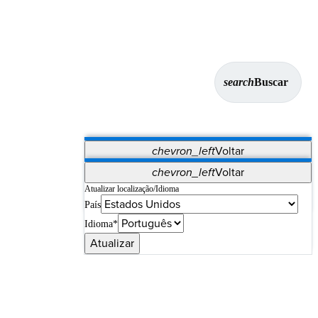
search
Buscar
chevron_left
Voltar
Aplicativos
chevron_left
Voltar
Vet Systems
OrthoPedia Patient
SAP
Atualizar localização/Idioma
País
Supplier Portal
Synergy Imaging & Resection
Idioma*
Atualizar