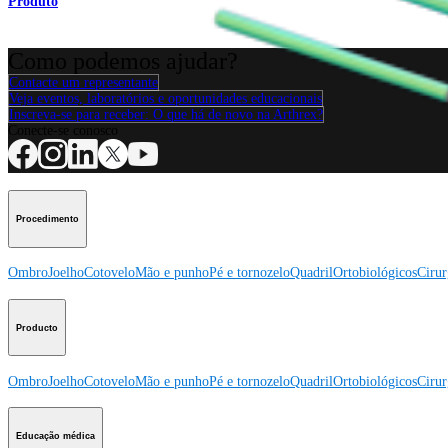
Produto
Como podemos ajudar?
Contacte um representante
Veja eventos, laboratórios e oportunidades educacionais
Inscreva-se para receber: O que há de novo na Arthrex?
Conecte-se conosco
Procedimento
Ombro
Joelho
Cotovelo
Mão e punho
Pé e tornozelo
Quadril
Ortobiológicos
Cirur
Producto
Ombro
Joelho
Cotovelo
Mão e punho
Pé e tornozelo
Quadril
Ortobiológicos
Cirur
Educação médica