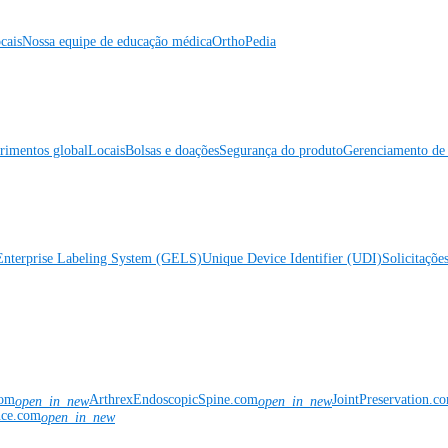
cais
Nossa equipe de educação médica
OrthoPedia
rimentos global
Locais
Bolsas e doações
Segurança do produto
Gerenciamento de 
Enterprise Labeling System (GELS)
Unique Device Identifier (UDI)
Solicitaçõe
com
ArthrexEndoscopicSpine.com
JointPreservation.c
open_in_new
open_in_new
nce.com
open_in_new