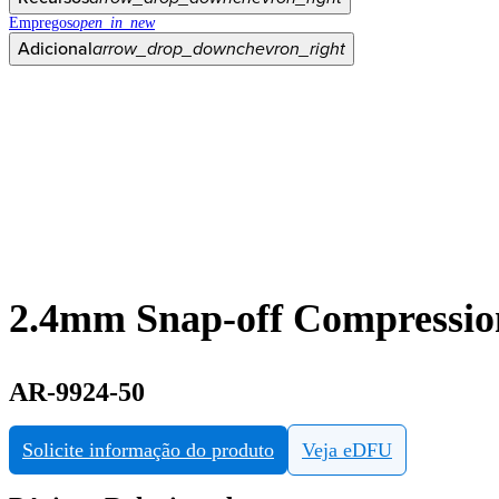
Empregos
open_in_new
Adicional
arrow_drop_down
chevron_right
2.4mm Snap-off Compressi
AR-9924-50
Solicite informação do produto
Veja eDFU