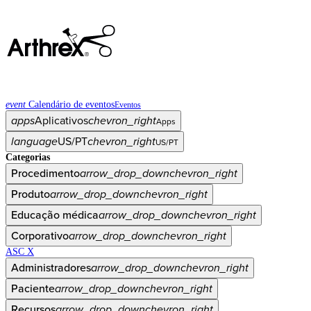
event
Calendário de eventos
Eventos
apps
Aplicativos
chevron_right
Apps
language
US/PT
chevron_right
US/PT
Categorias
Procedimento
arrow_drop_down
chevron_right
Produto
arrow_drop_down
chevron_right
Educação médica
arrow_drop_down
chevron_right
Corporativo
arrow_drop_down
chevron_right
ASC X
Administradores
arrow_drop_down
chevron_right
Paciente
arrow_drop_down
chevron_right
Recursos
arrow_drop_down
chevron_right