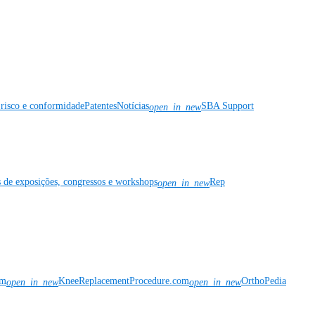
risco e conformidade
Patentes
Notícias
SBA Support
open_in_new
s de exposições, congressos e workshops
Rep
open_in_new
om
KneeReplacementProcedure.com
OrthoPedia
open_in_new
open_in_new