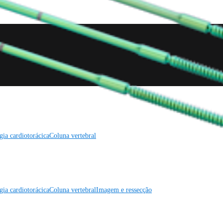
gia cardiotorácica
Coluna vertebral
gia cardiotorácica
Coluna vertebral
Imagem e ressecção