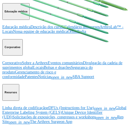
Educação médica
Educação médica
Descrição dos cursos
Calendário dos cursos
ArthroLab™ -
Locais
Nossa equipe de educação médica
OrthoPedia
Corporativo
Corporativo
Sobre a Arthrex
Eventos comunitários
Divulgação da cadeia de
suprimentos global
Locais
Bolsas e doações
Segurança do
produto
Gerenciamento de risco e
conformidade
Patentes
Notícias
SBA Support
open_in_new
Recursos
Linha direta de codificação
eDFUs (Instructions for Use)
Global
open_in_new
Enterprise Labeling System (GELS)
Unique Device Identifier
(UDI)
Solicitações de exposições, congressos e workshops
Rep
open_in_new
Site
The Arthrex Surgeon App
open_in_new