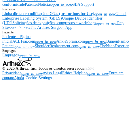
conformidade
Patentes
Notícias
SBA Support
open_in_new
Recursos
Linha direta de codificação
eDFUs (Instructions for Use)
Global
open_in_new
Enterprise Labeling System (GELS)
Unique Device Identifier
(UDI)
Solicitações de exposições, congressos e workshops
Rep
open_in_new
Site
The Arthrex Surgeon App
open_in_new
Paciente
Paciente - Página
inicial
ACLTear.com
AnkleSprain.com
BunionPain.
open_in_new
open_in_new
Patient
ShoulderReplacement.com
TheNanoExperie
open_in_new
open_in_new
Empregos
Empregos
open_in_new
©
2026
Arthrex, Inc. Todos os direitos reservados
v3.56.0
Privacidade
Aviso Legal
Ethics Helpline
Entre em
open_in_new
open_in_new
contato
Ajuda
Cookie Settings