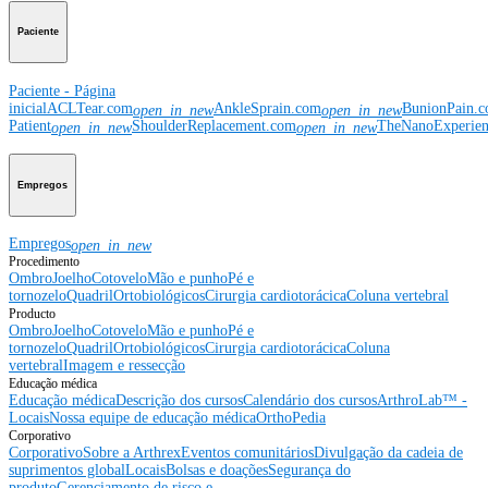
Paciente
Paciente - Página
inicial
ACLTear.com
AnkleSprain.com
BunionPain.
open_in_new
open_in_new
Patient
ShoulderReplacement.com
TheNanoExperie
open_in_new
open_in_new
Empregos
Empregos
open_in_new
Procedimento
Ombro
Joelho
Cotovelo
Mão e punho
Pé e
tornozelo
Quadril
Ortobiológicos
Cirurgia cardiotorácica
Coluna vertebral
Producto
Ombro
Joelho
Cotovelo
Mão e punho
Pé e
tornozelo
Quadril
Ortobiológicos
Cirurgia cardiotorácica
Coluna
vertebral
Imagem e ressecção
Educação médica
Educação médica
Descrição dos cursos
Calendário dos cursos
ArthroLab™ -
Locais
Nossa equipe de educação médica
OrthoPedia
Corporativo
Corporativo
Sobre a Arthrex
Eventos comunitários
Divulgação da cadeia de
suprimentos global
Locais
Bolsas e doações
Segurança do
produto
Gerenciamento de risco e