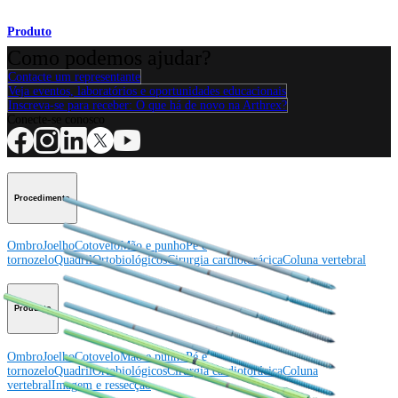
Produto
Como podemos ajudar?
Contacte um representante
Veja eventos, laboratórios e oportunidades educacionais
Inscreva-se para receber: O que há de novo na Arthrex?
Conecte-se conosco
Procedimento
Ombro
Joelho
Cotovelo
Mão e punho
Pé e
tornozelo
Quadril
Ortobiológicos
Cirurgia cardiotorácica
Coluna vertebral
Producto
Ombro
Joelho
Cotovelo
Mão e punho
Pé e
tornozelo
Quadril
Ortobiológicos
Cirurgia cardiotorácica
Coluna
vertebral
Imagem e ressecção