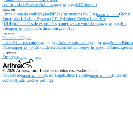
conformidade
Patentes
Notícias
SBA Support
open_in_new
Recursos
Linha direta de codificação
eDFUs (Instructions for Use)
Global
open_in_new
Enterprise Labeling System (GELS)
Unique Device Identifier
(UDI)
Solicitações de exposições, congressos e workshops
Rep
open_in_new
Site
The Arthrex Surgeon App
open_in_new
Paciente
Paciente - Página
inicial
ACLTear.com
AnkleSprain.com
BunionPain.
open_in_new
open_in_new
Patient
ShoulderReplacement.com
TheNanoExperie
open_in_new
open_in_new
Empregos
Empregos
open_in_new
©
2026
Arthrex, Inc. Todos os direitos reservados
v3.56.0
Privacidade
Aviso Legal
Ethics Helpline
Entre em
open_in_new
open_in_new
contato
Ajuda
Cookie Settings