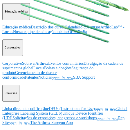
Educação médica
Educação médica
Descrição dos cursos
Calendário dos cursos
ArthroLab™ -
Locais
Nossa equipe de educação médica
OrthoPedia
Corporativo
Corporativo
Sobre a Arthrex
Eventos comunitários
Divulgação da cadeia de
suprimentos global
Locais
Bolsas e doações
Segurança do
produto
Gerenciamento de risco e
conformidade
Patentes
Notícias
SBA Support
open_in_new
Recursos
Linha direta de codificação
eDFUs (Instructions for Use)
Global
open_in_new
Enterprise Labeling System (GELS)
Unique Device Identifier
(UDI)
Solicitações de exposições, congressos e workshops
Rep
open_in_new
Site
The Arthrex Surgeon App
open_in_new