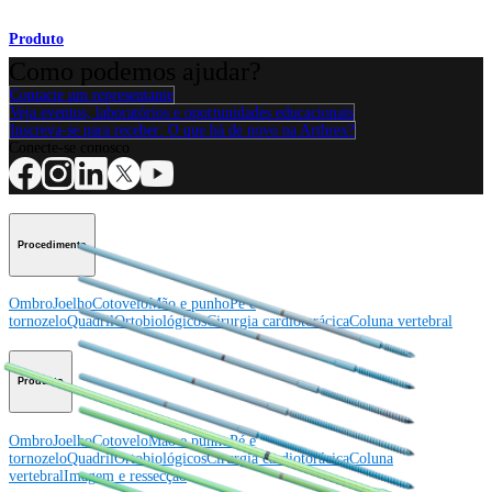
Produto
Como podemos ajudar?
Contacte um representante
Veja eventos, laboratórios e oportunidades educacionais
Inscreva-se para receber: O que há de novo na Arthrex?
Conecte-se conosco
Procedimento
Ombro
Joelho
Cotovelo
Mão e punho
Pé e
tornozelo
Quadril
Ortobiológicos
Cirurgia cardiotorácica
Coluna vertebral
Producto
Ombro
Joelho
Cotovelo
Mão e punho
Pé e
tornozelo
Quadril
Ortobiológicos
Cirurgia cardiotorácica
Coluna
vertebral
Imagem e ressecção