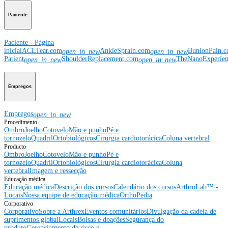
Paciente
Paciente - Página
inicial
ACLTear.com
AnkleSprain.com
BunionPain.
open_in_new
open_in_new
Patient
ShoulderReplacement.com
TheNanoExperie
open_in_new
open_in_new
Empregos
Empregos
open_in_new
Procedimento
Ombro
Joelho
Cotovelo
Mão e punho
Pé e
tornozelo
Quadril
Ortobiológicos
Cirurgia cardiotorácica
Coluna vertebral
Producto
Ombro
Joelho
Cotovelo
Mão e punho
Pé e
tornozelo
Quadril
Ortobiológicos
Cirurgia cardiotorácica
Coluna
vertebral
Imagem e ressecção
Educação médica
Educação médica
Descrição dos cursos
Calendário dos cursos
ArthroLab™ -
Locais
Nossa equipe de educação médica
OrthoPedia
Corporativo
Corporativo
Sobre a Arthrex
Eventos comunitários
Divulgação da cadeia de
suprimentos global
Locais
Bolsas e doações
Segurança do
produto
Gerenciamento de risco e