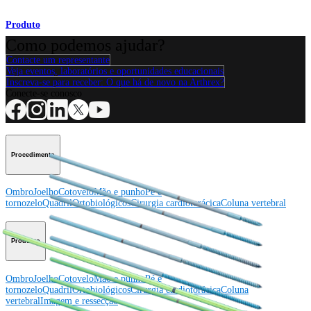
Produto
Como podemos ajudar?
Contacte um representante
Veja eventos, laboratórios e oportunidades educacionais
Inscreva-se para receber: O que há de novo na Arthrex?
Conecte-se conosco
Procedimento
Ombro
Joelho
Cotovelo
Mão e punho
Pé e
tornozelo
Quadril
Ortobiológicos
Cirurgia cardiotorácica
Coluna vertebral
Producto
Ombro
Joelho
Cotovelo
Mão e punho
Pé e
tornozelo
Quadril
Ortobiológicos
Cirurgia cardiotorácica
Coluna
vertebral
Imagem e ressecção