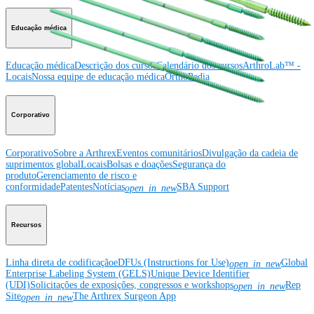
Educação médica
Educação médica
Descrição dos cursos
Calendário dos cursos
ArthroLab™ -
Locais
Nossa equipe de educação médica
OrthoPedia
Corporativo
Corporativo
Sobre a Arthrex
Eventos comunitários
Divulgação da cadeia de
suprimentos global
Locais
Bolsas e doações
Segurança do
produto
Gerenciamento de risco e
conformidade
Patentes
Notícias
SBA Support
open_in_new
Recursos
Linha direta de codificação
eDFUs (Instructions for Use)
Global
open_in_new
Enterprise Labeling System (GELS)
Unique Device Identifier
(UDI)
Solicitações de exposições, congressos e workshops
Rep
open_in_new
Site
The Arthrex Surgeon App
open_in_new