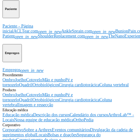
Paciente
Paciente - Página
inicial
ACLTear.com
AnkleSprain.com
BunionPain.
open_in_new
open_in_new
Patient
ShoulderReplacement.com
TheNanoExperie
open_in_new
open_in_new
Empregos
Empregos
open_in_new
Procedimento
Ombro
Joelho
Cotovelo
Mão e punho
Pé e
tornozelo
Quadril
Ortobiológicos
Cirurgia cardiotorácica
Coluna vertebral
Producto
Ombro
Joelho
Cotovelo
Mão e punho
Pé e
tornozelo
Quadril
Ortobiológicos
Cirurgia cardiotorácica
Coluna
vertebral
Imagem e ressecção
Educação médica
Educação médica
Descrição dos cursos
Calendário dos cursos
ArthroLab™ -
Locais
Nossa equipe de educação médica
OrthoPedia
Corporativo
Corporativo
Sobre a Arthrex
Eventos comunitários
Divulgação da cadeia de
suprimentos global
Locais
Bolsas e doações
Segurança do
produto
Gerenciamento de risco e