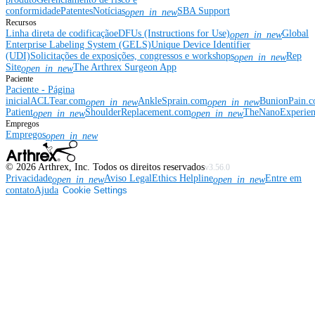
conformidade
Patentes
Notícias
SBA Support
open_in_new
Recursos
Linha direta de codificação
eDFUs (Instructions for Use)
Global
open_in_new
Enterprise Labeling System (GELS)
Unique Device Identifier
(UDI)
Solicitações de exposições, congressos e workshops
Rep
open_in_new
Site
The Arthrex Surgeon App
open_in_new
Paciente
Paciente - Página
inicial
ACLTear.com
AnkleSprain.com
BunionPain.
open_in_new
open_in_new
Patient
ShoulderReplacement.com
TheNanoExperie
open_in_new
open_in_new
Empregos
Empregos
open_in_new
©
2026
Arthrex, Inc. Todos os direitos reservados
v3.56.0
Privacidade
Aviso Legal
Ethics Helpline
Entre em
open_in_new
open_in_new
contato
Ajuda
Cookie Settings