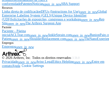
conformidade
Patentes
Notícias
SBA Support
open_in_new
Recursos
Linha direta de codificação
eDFUs (Instructions for Use)
Global
open_in_new
Enterprise Labeling System (GELS)
Unique Device Identifier
(UDI)
Solicitações de exposições, congressos e workshops
Rep
open_in_new
Site
The Arthrex Surgeon App
open_in_new
Paciente
Paciente - Página
inicial
ACLTear.com
AnkleSprain.com
BunionPain.
open_in_new
open_in_new
Patient
ShoulderReplacement.com
TheNanoExperie
open_in_new
open_in_new
Empregos
Empregos
open_in_new
©
2026
Arthrex, Inc. Todos os direitos reservados
v3.56.0
Privacidade
Aviso Legal
Ethics Helpline
Entre em
open_in_new
open_in_new
contato
Ajuda
Cookie Settings