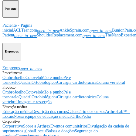
Paciente
Paciente - Página
inicial
ACLTear.com
AnkleSprain.com
BunionPain.
open_in_new
open_in_new
Patient
ShoulderReplacement.com
TheNanoExperie
open_in_new
open_in_new
Empregos
Empregos
open_in_new
Procedimento
Ombro
Joelho
Cotovelo
Mão e punho
Pé e
tornozelo
Quadril
Ortobiológicos
Cirurgia cardiotorácica
Coluna vertebral
Producto
Ombro
Joelho
Cotovelo
Mão e punho
Pé e
tornozelo
Quadril
Ortobiológicos
Cirurgia cardiotorácica
Coluna
vertebral
Imagem e ressecção
Educação médica
Educação médica
Descrição dos cursos
Calendário dos cursos
ArthroLab™ -
Locais
Nossa equipe de educação médica
OrthoPedia
Corporativo
Corporativo
Sobre a Arthrex
Eventos comunitários
Divulgação da cadeia de
suprimentos global
Locais
Bolsas e doações
Segurança do
produto
Gerenciamento de risco e