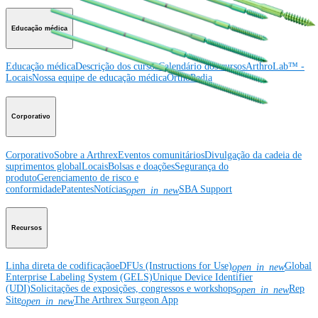
Educação médica
Educação médica
Descrição dos cursos
Calendário dos cursos
ArthroLab™ -
Locais
Nossa equipe de educação médica
OrthoPedia
Corporativo
Corporativo
Sobre a Arthrex
Eventos comunitários
Divulgação da cadeia de
suprimentos global
Locais
Bolsas e doações
Segurança do
produto
Gerenciamento de risco e
conformidade
Patentes
Notícias
SBA Support
open_in_new
Recursos
Linha direta de codificação
eDFUs (Instructions for Use)
Global
open_in_new
Enterprise Labeling System (GELS)
Unique Device Identifier
(UDI)
Solicitações de exposições, congressos e workshops
Rep
open_in_new
Site
The Arthrex Surgeon App
open_in_new