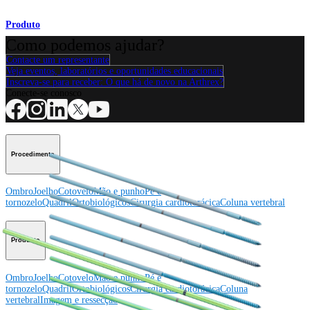
Produto
Como podemos ajudar?
Contacte um representante
Veja eventos, laboratórios e oportunidades educacionais
Inscreva-se para receber: O que há de novo na Arthrex?
Conecte-se conosco
Procedimento
Ombro
Joelho
Cotovelo
Mão e punho
Pé e
tornozelo
Quadril
Ortobiológicos
Cirurgia cardiotorácica
Coluna vertebral
Producto
Ombro
Joelho
Cotovelo
Mão e punho
Pé e
tornozelo
Quadril
Ortobiológicos
Cirurgia cardiotorácica
Coluna
vertebral
Imagem e ressecção