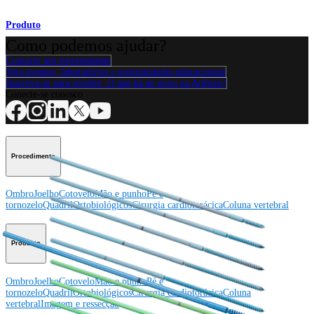
Produto
Como podemos ajudar?
Contacte um representante
Veja eventos, laboratórios e oportunidades educacionais
Inscreva-se para receber: O que há de novo na Arthrex?
Conecte-se conosco
Procedimento
Ombro
Joelho
Cotovelo
Mão e punho
Pé e
tornozelo
Quadril
Ortobiológicos
Cirurgia cardiotorácica
Coluna vertebral
Producto
Ombro
Joelho
Cotovelo
Mão e punho
Pé e
tornozelo
Quadril
Ortobiológicos
Cirurgia cardiotorácica
Coluna
vertebral
Imagem e ressecção