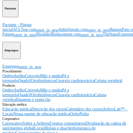
Paciente
Paciente - Página
inicial
ACLTear.com
AnkleSprain.com
BunionPain.
open_in_new
open_in_new
Patient
ShoulderReplacement.com
TheNanoExperie
open_in_new
open_in_new
Empregos
Empregos
open_in_new
Procedimento
Ombro
Joelho
Cotovelo
Mão e punho
Pé e
tornozelo
Quadril
Ortobiológicos
Cirurgia cardiotorácica
Coluna vertebral
Producto
Ombro
Joelho
Cotovelo
Mão e punho
Pé e
tornozelo
Quadril
Ortobiológicos
Cirurgia cardiotorácica
Coluna
vertebral
Imagem e ressecção
Educação médica
Educação médica
Descrição dos cursos
Calendário dos cursos
ArthroLab™ -
Locais
Nossa equipe de educação médica
OrthoPedia
Corporativo
Corporativo
Sobre a Arthrex
Eventos comunitários
Divulgação da cadeia de
suprimentos global
Locais
Bolsas e doações
Segurança do
produto
Gerenciamento de risco e