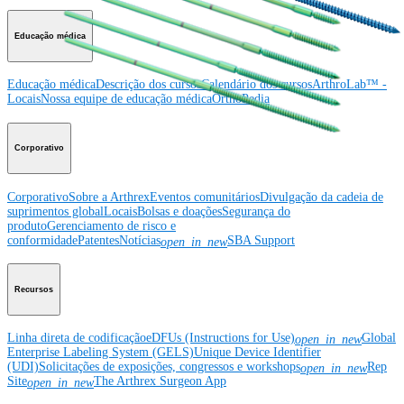
Educação médica
Educação médica
Descrição dos cursos
Calendário dos cursos
ArthroLab™ -
Locais
Nossa equipe de educação médica
OrthoPedia
Corporativo
Corporativo
Sobre a Arthrex
Eventos comunitários
Divulgação da cadeia de
suprimentos global
Locais
Bolsas e doações
Segurança do
produto
Gerenciamento de risco e
conformidade
Patentes
Notícias
SBA Support
open_in_new
Recursos
Linha direta de codificação
eDFUs (Instructions for Use)
Global
open_in_new
Enterprise Labeling System (GELS)
Unique Device Identifier
(UDI)
Solicitações de exposições, congressos e workshops
Rep
open_in_new
Site
The Arthrex Surgeon App
open_in_new