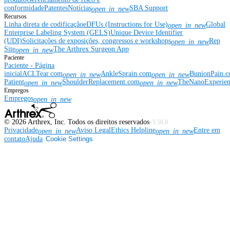
conformidade
Patentes
Notícias
SBA Support
open_in_new
Recursos
Linha direta de codificação
eDFUs (Instructions for Use)
Global
open_in_new
Enterprise Labeling System (GELS)
Unique Device Identifier
(UDI)
Solicitações de exposições, congressos e workshops
Rep
open_in_new
Site
The Arthrex Surgeon App
open_in_new
Paciente
Paciente - Página
inicial
ACLTear.com
AnkleSprain.com
BunionPain.
open_in_new
open_in_new
Patient
ShoulderReplacement.com
TheNanoExperie
open_in_new
open_in_new
Empregos
Empregos
open_in_new
©
2026
Arthrex, Inc. Todos os direitos reservados
v3.56.0
Privacidade
Aviso Legal
Ethics Helpline
Entre em
open_in_new
open_in_new
contato
Ajuda
Cookie Settings