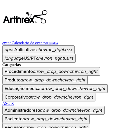
event
Calendário de eventos
Eventos
apps
Aplicativos
chevron_right
Apps
language
US/PT
chevron_right
US/PT
Categorias
Procedimento
arrow_drop_down
chevron_right
Produto
arrow_drop_down
chevron_right
Educação médica
arrow_drop_down
chevron_right
Corporativo
arrow_drop_down
chevron_right
ASC X
Administradores
arrow_drop_down
chevron_right
Paciente
arrow_drop_down
chevron_right
Recursos
arrow_drop_down
chevron_right