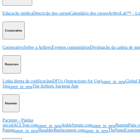
Educação médica
Descrição dos cursos
Calendário dos cursos
ArthroLab™ - Lo
Corporativo
Corporativo
Sobre a Arthrex
Eventos comunitários
Divulgação da cadeia de sup
Recursos
Linha direta de codificação
eDFUs (Instructions for Use)
Global 
open_in_new
Site
The Arthrex Surgeon App
open_in_new
Paciente
Paciente - Página
inicial
ACLTear.com
AnkleSprain.com
BunionPain.
open_in_new
open_in_new
Patient
ShoulderReplacement.com
TheNanoExperie
open_in_new
open_in_new