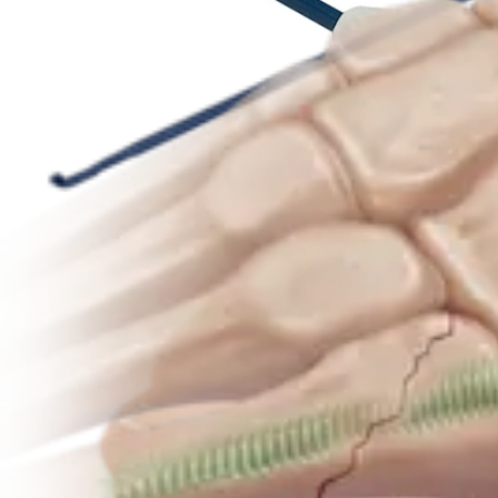
Produto
Pé e tornozelo
Artrodese subtalar