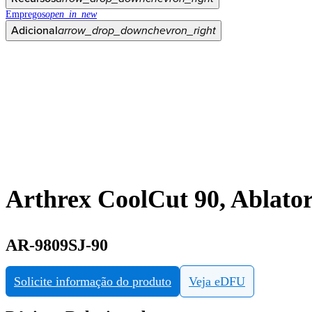
Empregos
open_in_new
Adicional
arrow_drop_down
chevron_right
Arthrex CoolCut 90, Ablator
AR-9809SJ-90
Solicite informação do produto
Veja eDFU