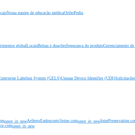
cais
Nossa equipe de educação médica
OrthoPedia
rimentos global
Locais
Bolsas e doações
Segurança do produto
Gerenciamento de 
Enterprise Labeling System (GELS)
Unique Device Identifier (UDI)
Solicitaçõe
com
ArthrexEndoscopicSpine.com
JointPreservation.c
open_in_new
open_in_new
nce.com
open_in_new