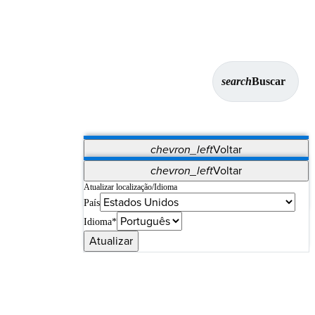
search
Buscar
chevron_left
Voltar
Aplicativos
chevron_left
Voltar
Vet Systems
OrthoPedia Patient
SAP
Atualizar localização/Idioma
País
Supplier Portal
Synergy Imaging & Resection
Idioma*
Atualizar