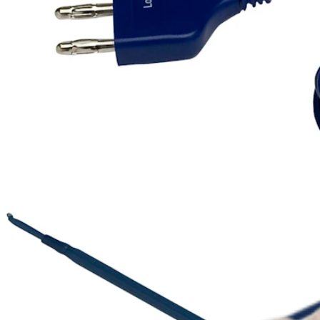
Procedimento
Quadril
Ablação por Radiofrequência CoolCut