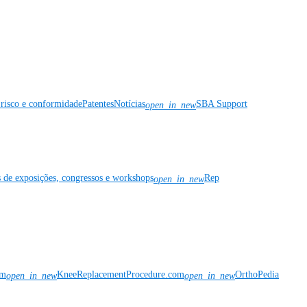
risco e conformidade
Patentes
Notícias
SBA Support
open_in_new
s de exposições, congressos e workshops
Rep
open_in_new
om
KneeReplacementProcedure.com
OrthoPedia
open_in_new
open_in_new