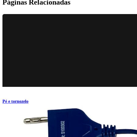
Páginas Relacionadas
Pé e tornozelo
Fusão artroscópica do tornozelo