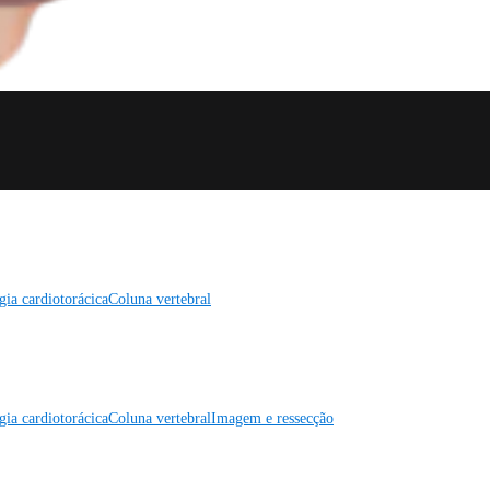
gia cardiotorácica
Coluna vertebral
gia cardiotorácica
Coluna vertebral
Imagem e ressecção