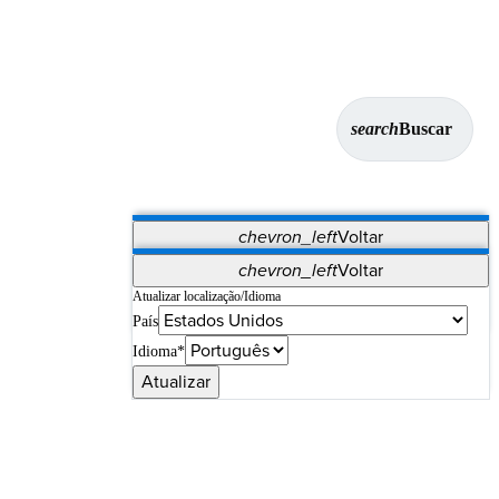
search
Buscar
chevron_left
Voltar
Aplicativos
chevron_left
Voltar
Vet Systems
OrthoPedia Patient
SAP
Atualizar localização/Idioma
País
Supplier Portal
Synergy Imaging & Resection
Idioma*
Atualizar