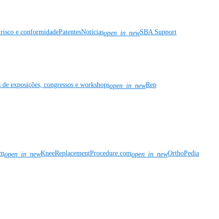
risco e conformidade
Patentes
Notícias
SBA Support
open_in_new
s de exposições, congressos e workshops
Rep
open_in_new
om
KneeReplacementProcedure.com
OrthoPedia
open_in_new
open_in_new