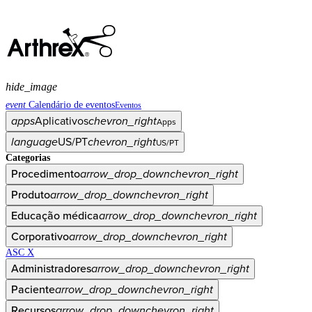
hide_image
event
Calendário de eventos
Eventos
apps
Aplicativos
chevron_right
Apps
language
US/PT
chevron_right
US/PT
Categorias
Procedimento
arrow_drop_down
chevron_right
Produto
arrow_drop_down
chevron_right
Educação médica
arrow_drop_down
chevron_right
Corporativo
arrow_drop_down
chevron_right
ASC X
Administradores
arrow_drop_down
chevron_right
Paciente
arrow_drop_down
chevron_right
Recursos
arrow_drop_down
chevron_right