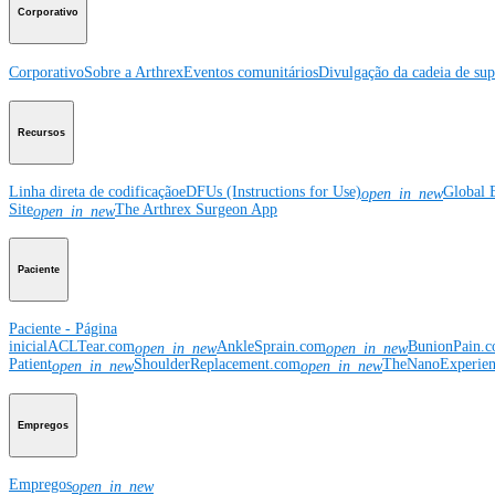
Corporativo
Corporativo
Sobre a Arthrex
Eventos comunitários
Divulgação da cadeia de sup
Recursos
Linha direta de codificação
eDFUs (Instructions for Use)
Global 
open_in_new
Site
The Arthrex Surgeon App
open_in_new
Paciente
Paciente - Página
inicial
ACLTear.com
AnkleSprain.com
BunionPain.
open_in_new
open_in_new
Patient
ShoulderReplacement.com
TheNanoExperie
open_in_new
open_in_new
Empregos
Empregos
open_in_new