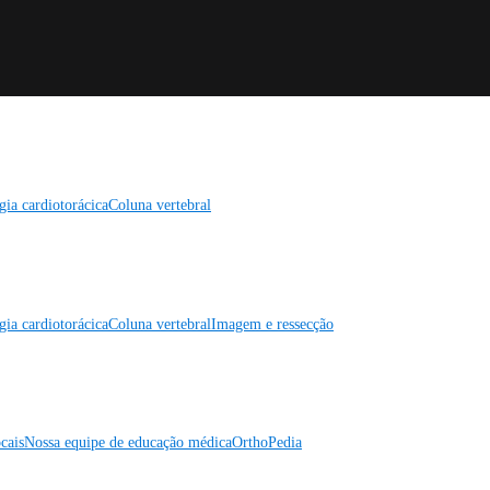
gia cardiotorácica
Coluna vertebral
gia cardiotorácica
Coluna vertebral
Imagem e ressecção
cais
Nossa equipe de educação médica
OrthoPedia