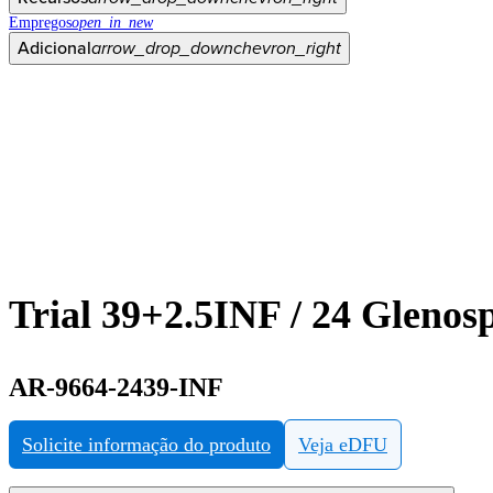
Empregos
open_in_new
Adicional
arrow_drop_down
chevron_right
Trial 39+2.5INF / 24 Glenos
AR-9664-2439-INF
Solicite informação do produto
Veja eDFU