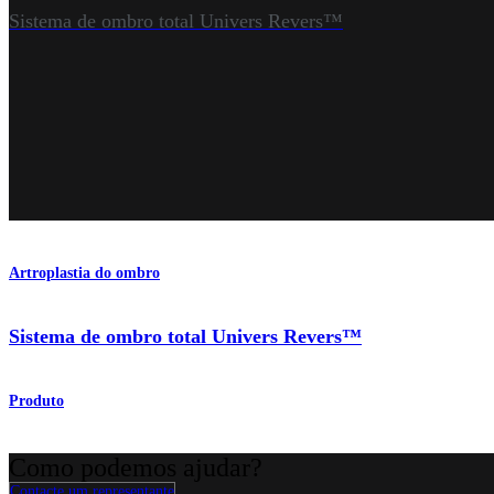
Sistema de ombro total Univers Revers™
Artroplastia do ombro
Sistema de ombro total Univers Revers™
Produto
Como podemos ajudar?
Contacte um representante