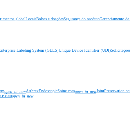
rimentos global
Locais
Bolsas e doações
Segurança do produto
Gerenciamento de 
Enterprise Labeling System (GELS)
Unique Device Identifier (UDI)
Solicitaçõe
com
ArthrexEndoscopicSpine.com
JointPreservation.c
open_in_new
open_in_new
nce.com
open_in_new