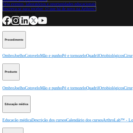
Veja eventos, laboratórios e oportunidades educacionais
Inscreva-se para receber: O que há de novo na Arthrex?
Conecte-se conosco
Procedimento
Ombro
Joelho
Cotovelo
Mão e punho
Pé e tornozelo
Quadril
Ortobiológicos
Cirur
Producto
Ombro
Joelho
Cotovelo
Mão e punho
Pé e tornozelo
Quadril
Ortobiológicos
Cirur
Educação médica
Educação médica
Descrição dos cursos
Calendário dos cursos
ArthroLab™ - Lo