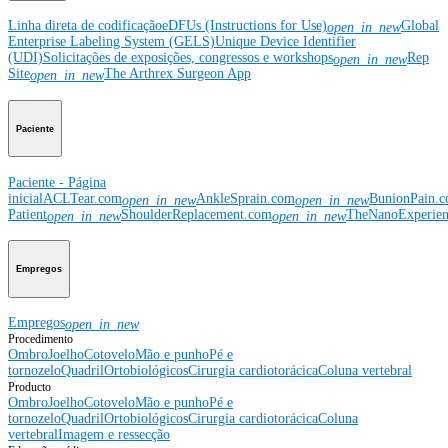
Linha direta de codificação
eDFUs (Instructions for Use)
Global
open_in_new
Enterprise Labeling System (GELS)
Unique Device Identifier
(UDI)
Solicitações de exposições, congressos e workshops
Rep
open_in_new
Site
The Arthrex Surgeon App
open_in_new
Paciente
Paciente - Página
inicial
ACLTear.com
AnkleSprain.com
BunionPain.
open_in_new
open_in_new
Patient
ShoulderReplacement.com
TheNanoExperie
open_in_new
open_in_new
Empregos
Empregos
open_in_new
Procedimento
Ombro
Joelho
Cotovelo
Mão e punho
Pé e
tornozelo
Quadril
Ortobiológicos
Cirurgia cardiotorácica
Coluna vertebral
Producto
Ombro
Joelho
Cotovelo
Mão e punho
Pé e
tornozelo
Quadril
Ortobiológicos
Cirurgia cardiotorácica
Coluna
vertebral
Imagem e ressecção