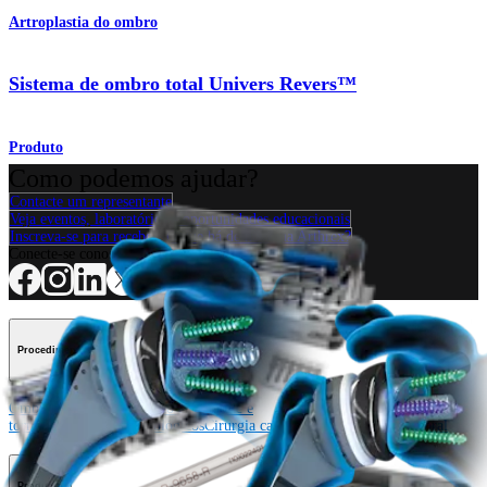
Artroplastia do ombro
Sistema de ombro total Univers Revers™
Produto
Como podemos ajudar?
Contacte um representante
Veja eventos, laboratórios e oportunidades educacionais
Inscreva-se para receber: O que há de novo na Arthrex?
Conecte-se conosco
Procedimento
Ombro
Joelho
Cotovelo
Mão e punho
Pé e
tornozelo
Quadril
Ortobiológicos
Cirurgia cardiotorácica
Coluna vertebral
Producto