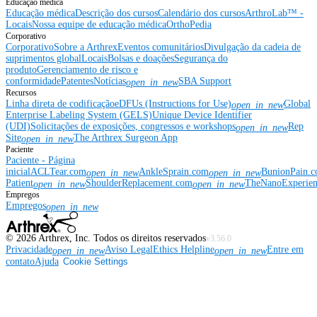
Educação médica
Educação médica
Descrição dos cursos
Calendário dos cursos
ArthroLab™ -
Locais
Nossa equipe de educação médica
OrthoPedia
Corporativo
Corporativo
Sobre a Arthrex
Eventos comunitários
Divulgação da cadeia de
suprimentos global
Locais
Bolsas e doações
Segurança do
produto
Gerenciamento de risco e
conformidade
Patentes
Notícias
SBA Support
open_in_new
Recursos
Linha direta de codificação
eDFUs (Instructions for Use)
Global
open_in_new
Enterprise Labeling System (GELS)
Unique Device Identifier
(UDI)
Solicitações de exposições, congressos e workshops
Rep
open_in_new
Site
The Arthrex Surgeon App
open_in_new
Paciente
Paciente - Página
inicial
ACLTear.com
AnkleSprain.com
BunionPain.
open_in_new
open_in_new
Patient
ShoulderReplacement.com
TheNanoExperie
open_in_new
open_in_new
Empregos
Empregos
open_in_new
©
2026
Arthrex, Inc. Todos os direitos reservados
v3.56.0
Privacidade
Aviso Legal
Ethics Helpline
Entre em
open_in_new
open_in_new
contato
Ajuda
Cookie Settings