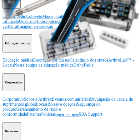
Ombro
Joelho
Cotovelo
Mão e punho
Pé e
tornozelo
Quadril
Ortobiológicos
Cirurgia cardiotorácica
Coluna
vertebral
Imagem e ressecção
Educação médica
Educação médica
Descrição dos cursos
Calendário dos cursos
ArthroLab™ -
Locais
Nossa equipe de educação médica
OrthoPedia
Corporativo
Corporativo
Sobre a Arthrex
Eventos comunitários
Divulgação da cadeia de
suprimentos global
Locais
Bolsas e doações
Segurança do
produto
Gerenciamento de risco e
conformidade
Patentes
Notícias
SBA Support
open_in_new
Recursos