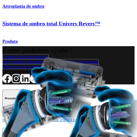
Artroplastia do ombro
Sistema de ombro total Univers Revers™
Produto
Como podemos ajudar?
Contacte um representante
Veja eventos, laboratórios e oportunidades educacionais
Inscreva-se para receber: O que há de novo na Arthrex?
Conecte-se conosco
Procedimento
Ombro
Joelho
Cotovelo
Mão e punho
Pé e
tornozelo
Quadril
Ortobiológicos
Cirurgia cardiotorácica
Coluna vertebral
Producto