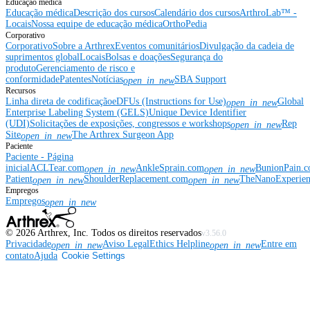
Educação médica
Educação médica
Descrição dos cursos
Calendário dos cursos
ArthroLab™ -
Locais
Nossa equipe de educação médica
OrthoPedia
Corporativo
Corporativo
Sobre a Arthrex
Eventos comunitários
Divulgação da cadeia de
suprimentos global
Locais
Bolsas e doações
Segurança do
produto
Gerenciamento de risco e
conformidade
Patentes
Notícias
SBA Support
open_in_new
Recursos
Linha direta de codificação
eDFUs (Instructions for Use)
Global
open_in_new
Enterprise Labeling System (GELS)
Unique Device Identifier
(UDI)
Solicitações de exposições, congressos e workshops
Rep
open_in_new
Site
The Arthrex Surgeon App
open_in_new
Paciente
Paciente - Página
inicial
ACLTear.com
AnkleSprain.com
BunionPain.
open_in_new
open_in_new
Patient
ShoulderReplacement.com
TheNanoExperie
open_in_new
open_in_new
Empregos
Empregos
open_in_new
©
2026
Arthrex, Inc. Todos os direitos reservados
v3.56.0
Privacidade
Aviso Legal
Ethics Helpline
Entre em
open_in_new
open_in_new
contato
Ajuda
Cookie Settings