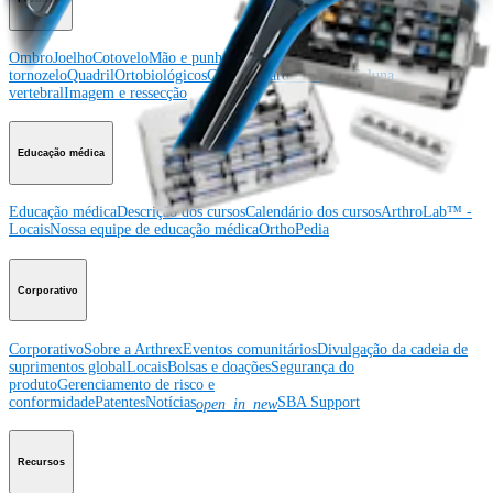
Ombro
Joelho
Cotovelo
Mão e punho
Pé e
tornozelo
Quadril
Ortobiológicos
Cirurgia cardiotorácica
Coluna
vertebral
Imagem e ressecção
Educação médica
Educação médica
Descrição dos cursos
Calendário dos cursos
ArthroLab™ -
Locais
Nossa equipe de educação médica
OrthoPedia
Corporativo
Corporativo
Sobre a Arthrex
Eventos comunitários
Divulgação da cadeia de
suprimentos global
Locais
Bolsas e doações
Segurança do
produto
Gerenciamento de risco e
conformidade
Patentes
Notícias
SBA Support
open_in_new
Recursos