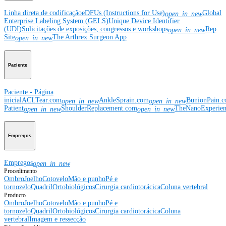
Linha direta de codificação
eDFUs (Instructions for Use)
Global
open_in_new
Enterprise Labeling System (GELS)
Unique Device Identifier
(UDI)
Solicitações de exposições, congressos e workshops
Rep
open_in_new
Site
The Arthrex Surgeon App
open_in_new
Paciente
Paciente - Página
inicial
ACLTear.com
AnkleSprain.com
BunionPain.
open_in_new
open_in_new
Patient
ShoulderReplacement.com
TheNanoExperie
open_in_new
open_in_new
Empregos
Empregos
open_in_new
Procedimento
Ombro
Joelho
Cotovelo
Mão e punho
Pé e
tornozelo
Quadril
Ortobiológicos
Cirurgia cardiotorácica
Coluna vertebral
Producto
Ombro
Joelho
Cotovelo
Mão e punho
Pé e
tornozelo
Quadril
Ortobiológicos
Cirurgia cardiotorácica
Coluna
vertebral
Imagem e ressecção