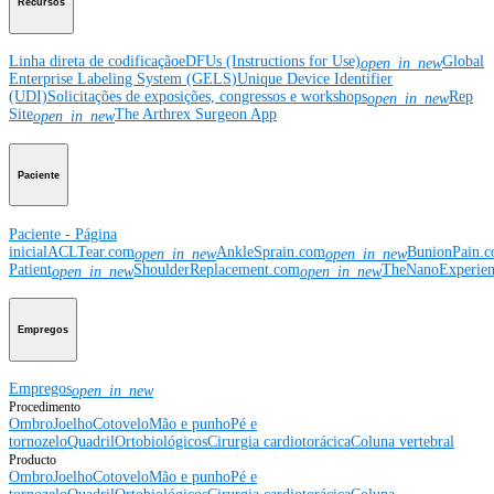
Recursos
Linha direta de codificação
eDFUs (Instructions for Use)
Global
open_in_new
Enterprise Labeling System (GELS)
Unique Device Identifier
(UDI)
Solicitações de exposições, congressos e workshops
Rep
open_in_new
Site
The Arthrex Surgeon App
open_in_new
Paciente
Paciente - Página
inicial
ACLTear.com
AnkleSprain.com
BunionPain.
open_in_new
open_in_new
Patient
ShoulderReplacement.com
TheNanoExperie
open_in_new
open_in_new
Empregos
Empregos
open_in_new
Procedimento
Ombro
Joelho
Cotovelo
Mão e punho
Pé e
tornozelo
Quadril
Ortobiológicos
Cirurgia cardiotorácica
Coluna vertebral
Producto
Ombro
Joelho
Cotovelo
Mão e punho
Pé e