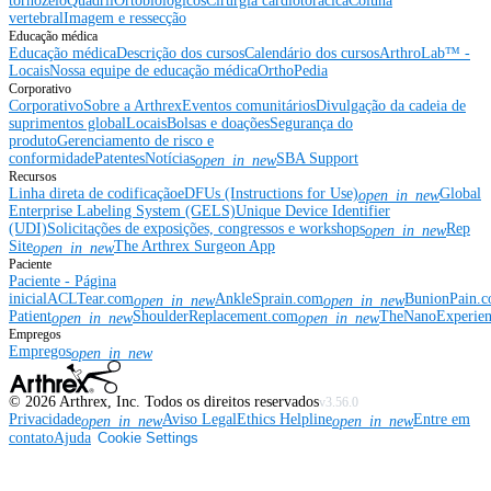
tornozelo
Quadril
Ortobiológicos
Cirurgia cardiotorácica
Coluna
vertebral
Imagem e ressecção
Educação médica
Educação médica
Descrição dos cursos
Calendário dos cursos
ArthroLab™ -
Locais
Nossa equipe de educação médica
OrthoPedia
Corporativo
Corporativo
Sobre a Arthrex
Eventos comunitários
Divulgação da cadeia de
suprimentos global
Locais
Bolsas e doações
Segurança do
produto
Gerenciamento de risco e
conformidade
Patentes
Notícias
SBA Support
open_in_new
Recursos
Linha direta de codificação
eDFUs (Instructions for Use)
Global
open_in_new
Enterprise Labeling System (GELS)
Unique Device Identifier
(UDI)
Solicitações de exposições, congressos e workshops
Rep
open_in_new
Site
The Arthrex Surgeon App
open_in_new
Paciente
Paciente - Página
inicial
ACLTear.com
AnkleSprain.com
BunionPain.
open_in_new
open_in_new
Patient
ShoulderReplacement.com
TheNanoExperie
open_in_new
open_in_new
Empregos
Empregos
open_in_new
©
2026
Arthrex, Inc. Todos os direitos reservados
v3.56.0
Privacidade
Aviso Legal
Ethics Helpline
Entre em
open_in_new
open_in_new
contato
Ajuda
Cookie Settings