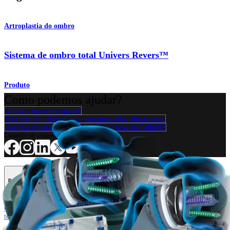
Artroplastia do ombro
Sistema de ombro total Univers Revers™
Produto
Como podemos ajudar?
Contacte um representante
Veja eventos, laboratórios e oportunidades educacionais
Inscreva-se para receber: O que há de novo na Arthrex?
Conecte-se conosco
Procedimento
Ombro
Joelho
Cotovelo
Mão e punho
Pé e
tornozelo
Quadril
Ortobiológicos
Cirurgia cardiotorácica
Coluna vertebral