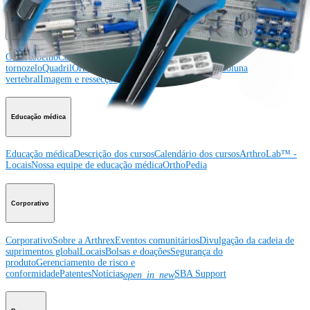
Producto
Ombro
Joelho
Cotovelo
Mão e punho
Pé e
tornozelo
Quadril
Ortobiológicos
Cirurgia cardiotorácica
Coluna
vertebral
Imagem e ressecção
Educação médica
Educação médica
Descrição dos cursos
Calendário dos cursos
ArthroLab™ -
Locais
Nossa equipe de educação médica
OrthoPedia
Corporativo
Corporativo
Sobre a Arthrex
Eventos comunitários
Divulgação da cadeia de
suprimentos global
Locais
Bolsas e doações
Segurança do
produto
Gerenciamento de risco e
conformidade
Patentes
Notícias
SBA Support
open_in_new