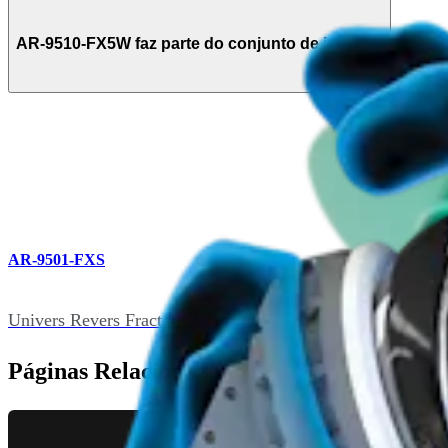
AR-9510-FX5W faz parte do conjunto de itens (1)
AR-9501-FXS
Univers Revers Fracture Adapter Instrument Set
Páginas Relacionadas