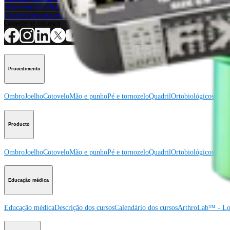
Veja eventos, laboratórios e oportunidades educacionais
Inscreva-se para receber: O que há de novo na Arthrex?
Conecte-se conosco
Procedimento
Ombro
Joelho
Cotovelo
Mão e punho
Pé e tornozelo
Quadril
Ortobiológicos
Cirur
Producto
Ombro
Joelho
Cotovelo
Mão e punho
Pé e tornozelo
Quadril
Ortobiológicos
Cirur
Educação médica
Educação médica
Descrição dos cursos
Calendário dos cursos
ArthroLab™ - Lo