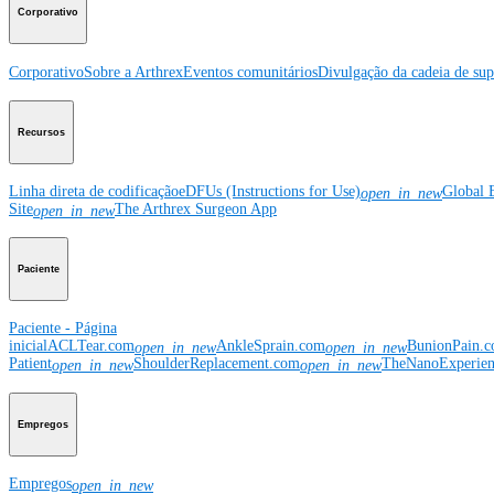
Corporativo
Corporativo
Sobre a Arthrex
Eventos comunitários
Divulgação da cadeia de sup
Recursos
Linha direta de codificação
eDFUs (Instructions for Use)
Global 
open_in_new
Site
The Arthrex Surgeon App
open_in_new
Paciente
Paciente - Página
inicial
ACLTear.com
AnkleSprain.com
BunionPain.
open_in_new
open_in_new
Patient
ShoulderReplacement.com
TheNanoExperie
open_in_new
open_in_new
Empregos
Empregos
open_in_new