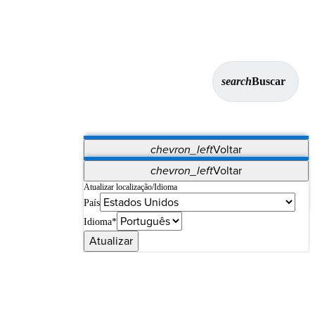
search
Buscar
chevron_left
Voltar
Aplicativos
chevron_left
Voltar
Vet Systems
OrthoPedia Patient
SAP
Atualizar localização/Idioma
País
Supplier Portal
Synergy Imaging & Resection
Idioma*
Atualizar