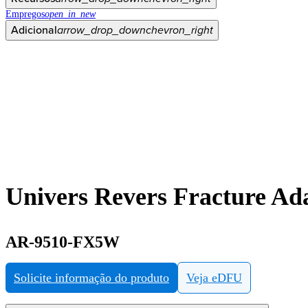
Empregos
open_in_new
Adicional
arrow_drop_down
chevron_right
Univers Revers Fracture Adap
AR-9510-FX5W
Solicite informação do produto
Veja eDFU