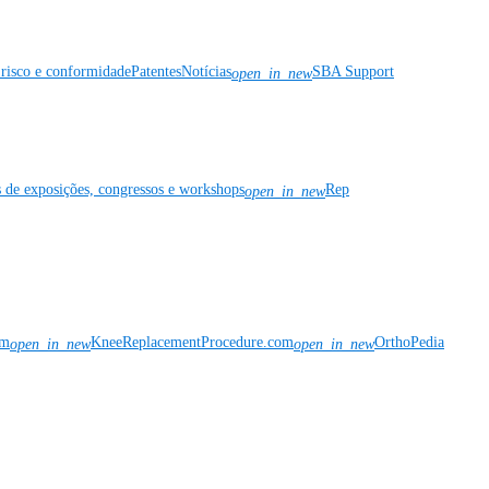
risco e conformidade
Patentes
Notícias
SBA Support
open_in_new
s de exposições, congressos e workshops
Rep
open_in_new
om
KneeReplacementProcedure.com
OrthoPedia
open_in_new
open_in_new