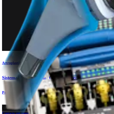
Artroplastia do ombro
Sistema de ombro total Univers Revers™
Produto
Como podemos ajudar?
Contacte um representante