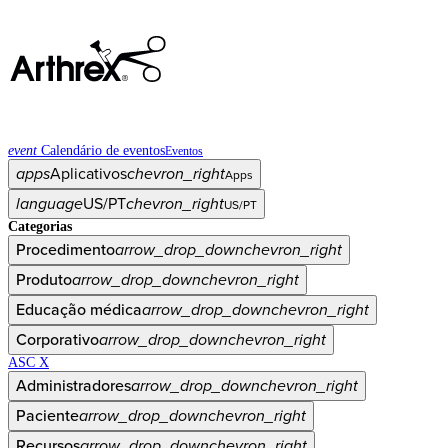
event
Calendário de eventos
Eventos
apps
Aplicativos
chevron_right
Apps
language
US/PT
chevron_right
US/PT
Categorias
Procedimento
arrow_drop_down
chevron_right
Produto
arrow_drop_down
chevron_right
Educação médica
arrow_drop_down
chevron_right
Corporativo
arrow_drop_down
chevron_right
ASC X
Administradores
arrow_drop_down
chevron_right
Paciente
arrow_drop_down
chevron_right
Recursos
arrow_drop_down
chevron_right