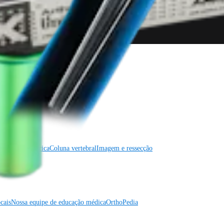
gia cardiotorácica
Coluna vertebral
gia cardiotorácica
Coluna vertebral
Imagem e ressecção
cais
Nossa equipe de educação médica
OrthoPedia