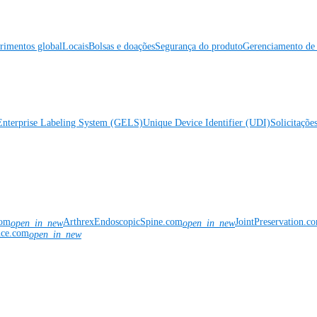
rimentos global
Locais
Bolsas e doações
Segurança do produto
Gerenciamento de 
Enterprise Labeling System (GELS)
Unique Device Identifier (UDI)
Solicitaçõe
com
ArthrexEndoscopicSpine.com
JointPreservation.c
open_in_new
open_in_new
nce.com
open_in_new