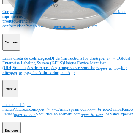
Corporativo
Sobre a Arthrex
Eventos comunitários
Divulgação da cadeia de
suprimentos global
Locais
Bolsas e doações
Segurança do
produto
Gerenciamento de risco e
conformidade
Patentes
Notícias
SBA Support
open_in_new
Recursos
Linha direta de codificação
eDFUs (Instructions for Use)
Global
open_in_new
Enterprise Labeling System (GELS)
Unique Device Identifier
(UDI)
Solicitações de exposições, congressos e workshops
Rep
open_in_new
Site
The Arthrex Surgeon App
open_in_new
Paciente
Paciente - Página
inicial
ACLTear.com
AnkleSprain.com
BunionPain.
open_in_new
open_in_new
Patient
ShoulderReplacement.com
TheNanoExperie
open_in_new
open_in_new
Empregos