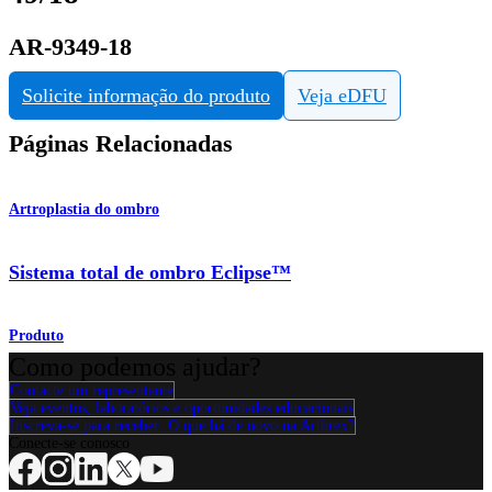
AR-9349-18
Solicite informação do produto
Veja eDFU
Páginas Relacionadas
Artroplastia do ombro
Sistema total de ombro Eclipse™
Produto
Como podemos ajudar?
Contacte um representante
Veja eventos, laboratórios e oportunidades educacionais
Inscreva-se para receber: O que há de novo na Arthrex?
Conecte-se conosco