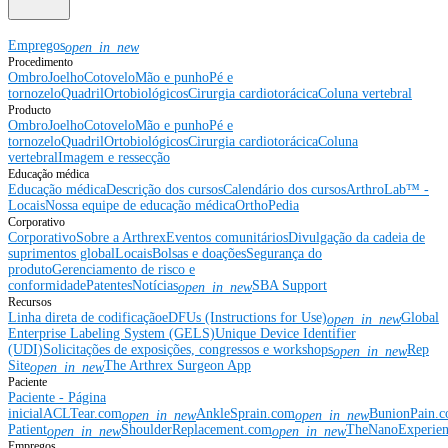
Empregos
open_in_new
Procedimento
Ombro
Joelho
Cotovelo
Mão e punho
Pé e
tornozelo
Quadril
Ortobiológicos
Cirurgia cardiotorácica
Coluna vertebral
Producto
Ombro
Joelho
Cotovelo
Mão e punho
Pé e
tornozelo
Quadril
Ortobiológicos
Cirurgia cardiotorácica
Coluna
vertebral
Imagem e ressecção
Educação médica
Educação médica
Descrição dos cursos
Calendário dos cursos
ArthroLab™ -
Locais
Nossa equipe de educação médica
OrthoPedia
Corporativo
Corporativo
Sobre a Arthrex
Eventos comunitários
Divulgação da cadeia de
suprimentos global
Locais
Bolsas e doações
Segurança do
produto
Gerenciamento de risco e
conformidade
Patentes
Notícias
SBA Support
open_in_new
Recursos
Linha direta de codificação
eDFUs (Instructions for Use)
Global
open_in_new
Enterprise Labeling System (GELS)
Unique Device Identifier
(UDI)
Solicitações de exposições, congressos e workshops
Rep
open_in_new
Site
The Arthrex Surgeon App
open_in_new
Paciente
Paciente - Página
inicial
ACLTear.com
AnkleSprain.com
BunionPain.
open_in_new
open_in_new
Patient
ShoulderReplacement.com
TheNanoExperie
open_in_new
open_in_new
Empregos