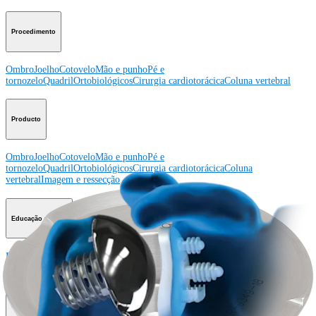
Procedimento
Ombro
Joelho
Cotovelo
Mão e punho
Pé e
tornozelo
Quadril
Ortobiológicos
Cirurgia cardiotorácica
Coluna vertebral
Producto
Ombro
Joelho
Cotovelo
Mão e punho
Pé e
tornozelo
Quadril
Ortobiológicos
Cirurgia cardiotorácica
Coluna
vertebral
Imagem e ressecção
Educação médica
Educação médica
Descrição dos cursos
Calendário dos cursos
ArthroLab™ -
Locais
Nossa equipe de educação médica
OrthoPedia
Corporativo