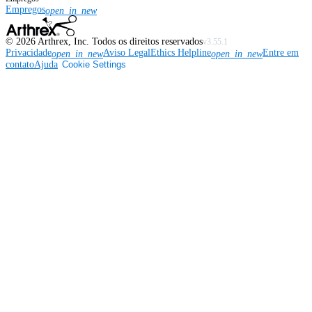
Empregos
open_in_new
©
2026
Arthrex, Inc. Todos os direitos reservados
v3.55.1
Privacidade
Aviso Legal
Ethics Helpline
Entre em
open_in_new
open_in_new
contato
Ajuda
Cookie Settings