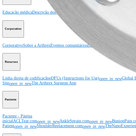
Educação médica
Descrição dos cursos
Calendário dos cursos
ArthroLab™ - Lo
Corporativo
Corporativo
Sobre a Arthrex
Eventos comunitários
Divulgação da cadeia de sup
Recursos
Linha direta de codificação
eDFUs (Instructions for Use)
Global 
open_in_new
Site
The Arthrex Surgeon App
open_in_new
Paciente
Paciente - Página
inicial
ACLTear.com
AnkleSprain.com
BunionPain.
open_in_new
open_in_new
Patient
ShoulderReplacement.com
TheNanoExperie
open_in_new
open_in_new