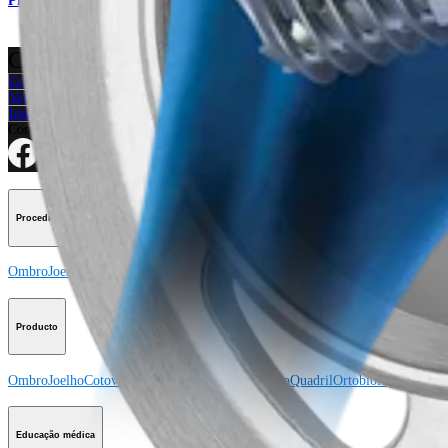
Produto
Como podemos ajudar?
Contacte um representante
Veja eventos, laboratórios e oportunidades educacionais
Inscreva-se para receber: O que há de novo na Arthrex?
Conecte-se conosco
Procedimento
Ombro
Joelho
Cotovelo
Mão e punho
Pé e tornozelo
Quadril
Ortobiológicos
Cirur
Producto
Ombro
Joelho
Cotovelo
Mão e punho
Pé e tornozelo
Quadril
Ortobiológicos
Cirur
Educação médica