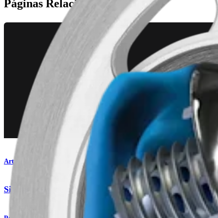
Páginas Relacionadas
Artroplastia do ombro
Sistema total de ombro Eclipse™