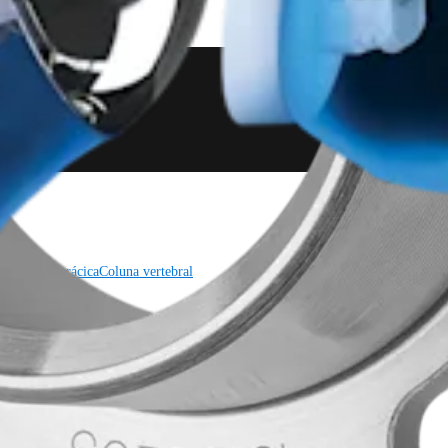
gia cardiotorácica
Coluna vertebral
gia cardiotorácica
Coluna vertebral
Imagem e ressecção