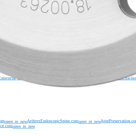
cais
Nossa equipe de educação médica
OrthoPedia
rimentos global
Locais
Bolsas e doações
Segurança do produto
Gerenciamento de 
Enterprise Labeling System (GELS)
Unique Device Identifier (UDI)
Solicitaçõe
com
ArthrexEndoscopicSpine.com
JointPreservation.c
open_in_new
open_in_new
nce.com
open_in_new