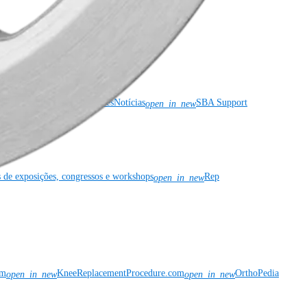
risco e conformidade
Patentes
Notícias
SBA Support
open_in_new
s de exposições, congressos e workshops
Rep
open_in_new
om
KneeReplacementProcedure.com
OrthoPedia
open_in_new
open_in_new