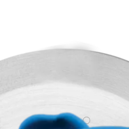
 Slotted, TPS and CaP Coat