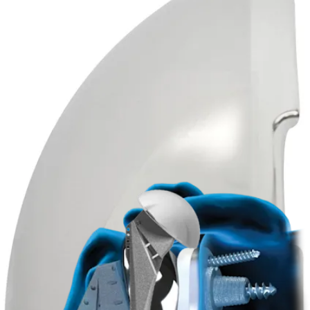
Produto
Artroplastia do ombro
Sistema de ombro total Univers™ II
Produto
Como podemos ajudar?
Contacte um representante
Veja eventos, laboratórios e oportunidades educacionais
Inscreva-se para receber: O que há de novo na Arthrex?
Conecte-se conosco
Procedimento