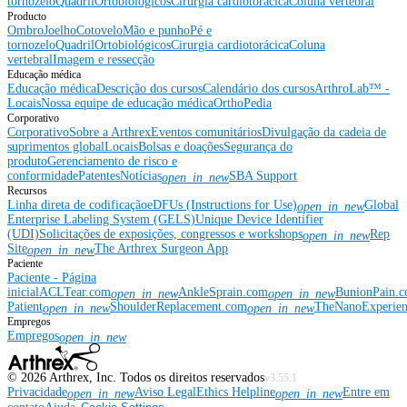
tornozelo
Quadril
Ortobiológicos
Cirurgia cardiotorácica
Coluna vertebral
Producto
Ombro
Joelho
Cotovelo
Mão e punho
Pé e
tornozelo
Quadril
Ortobiológicos
Cirurgia cardiotorácica
Coluna
vertebral
Imagem e ressecção
Educação médica
Educação médica
Descrição dos cursos
Calendário dos cursos
ArthroLab™ -
Locais
Nossa equipe de educação médica
OrthoPedia
Corporativo
Corporativo
Sobre a Arthrex
Eventos comunitários
Divulgação da cadeia de
suprimentos global
Locais
Bolsas e doações
Segurança do
produto
Gerenciamento de risco e
conformidade
Patentes
Notícias
SBA Support
open_in_new
Recursos
Linha direta de codificação
eDFUs (Instructions for Use)
Global
open_in_new
Enterprise Labeling System (GELS)
Unique Device Identifier
(UDI)
Solicitações de exposições, congressos e workshops
Rep
open_in_new
Site
The Arthrex Surgeon App
open_in_new
Paciente
Paciente - Página
inicial
ACLTear.com
AnkleSprain.com
BunionPain.
open_in_new
open_in_new
Patient
ShoulderReplacement.com
TheNanoExperie
open_in_new
open_in_new
Empregos
Empregos
open_in_new
©
2026
Arthrex, Inc. Todos os direitos reservados
v3.55.1
Privacidade
Aviso Legal
Ethics Helpline
Entre em
open_in_new
open_in_new