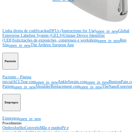
Recursos
Linha direta de codificação
eDFUs (Instructions for Use)
Global
open_in_new
Enterprise Labeling System (GELS)
Unique Device Identifier
(UDI)
Solicitações de exposições, congressos e workshops
Rep
open_in_new
Site
The Arthrex Surgeon App
open_in_new
Paciente
Paciente - Página
inicial
ACLTear.com
AnkleSprain.com
BunionPain.
open_in_new
open_in_new
Patient
ShoulderReplacement.com
TheNanoExperie
open_in_new
open_in_new
Empregos
Empregos
open_in_new
Procedimento
Ombro
Joelho
Cotovelo
Mão e punho
Pé e