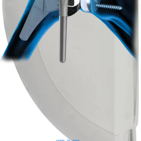
Ombro
Joelho
Cotovelo
Mão e punho
Pé e
tornozelo
Quadril
Ortobiológicos
Cirurgia cardiotorácica
Coluna vertebral
Producto
Ombro
Joelho
Cotovelo
Mão e punho
Pé e
tornozelo
Quadril
Ortobiológicos
Cirurgia cardiotorácica
Coluna
vertebral
Imagem e ressecção
Educação médica
Educação médica
Descrição dos cursos
Calendário dos cursos
ArthroLab™ -
Locais
Nossa equipe de educação médica
OrthoPedia
Corporativo
Corporativo
Sobre a Arthrex
Eventos comunitários
Divulgação da cadeia de
suprimentos global
Locais
Bolsas e doações
Segurança do
produto
Gerenciamento de risco e
conformidade
Patentes
Notícias
SBA Support
open_in_new